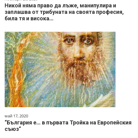
Никой няма право да лъже, манипулира и
заплашва от трибуната на своята професия,
била тя и висока…
май 17, 2020
“България е… в първата Тройка на Европейския
съюз“