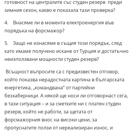
готовност на централите със студен резерв преди
зимния сезон, какво е показала тази проверка?
4. Внасяме ли в момента електроенергия във
порядъка на форсмажор?
5. Защо не изнасяме в същия този порядък, след
като имаме получено искане от Турция и достатъчно
неизползвани мощности студен резерв?
Всъщност въпросите са с предизвестен отговор,
който показва нерадостната картина в българската
енергетика, „командвана“ от партийни
безхаберници. А някой ще носи ли отговорнаст сега,
в тази ситуация – и за сметките ни с платен студен
резерв, който не работи, за щетата от
форсмажорния внос на високи цени, за
пропуснатите ползи от нереализиран износ, и