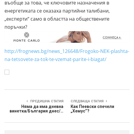
въобще за това, че ключовите назначения в
енергетиката се оказаха партийни талибани,
„експерти“ само в областта на обществените
поръчки?
http://frognews.bg/news_126648/Frogoko-NEK-plashta-
na-tetsovete-za-tok-te-vzemat-parite-i-biagat/
ПРЕДИШНА СТАТИЯ
СЛЕДВАЩА СТАТИЯ
Няма да има дневна
Как Пеевски спечели
винетка/България днес/…
„Хемус”?