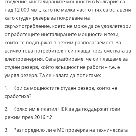
сведение, инсталираните мощности в България са
над 12 000 мвт., като не малка част от тях са оставени
като студен резерв за покриване на
свръхпотребление, което не може да се удовлетвори
от работещите инсталираните мощности и тези,
които се поддържат в режим разполагаемост. За
всичко това потребителят си плаща през сметката за
електроенергия. Сега разбираме, че си плащаме за
студен резерв, който всъщност не работи – т.е. е
умрял резерв. Та се налага да попитаме:
1. Кои са мощностите студен резерв, които не
сработиха?
2. Колко им е платил НЕК за да поддържат този
режим през 2016 г.?
3. Разпоредило ли е МЕ проверка на техническата