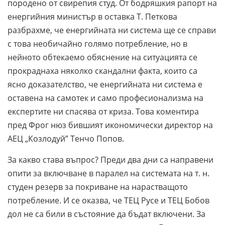
породено от свирепия студ. От бодряшкия рапорт на
енергийния министър в оставка Т. Петкова
разбрахме, че енергийната ни система ще се справи
с това необичайно голямо потребление, но в
нейното обтекаемо обяснение на ситуацията се
прокраднаха няколко скандални факта, които са
ясно доказателство, че енергийната ни система е
оставена на самотек и само професионализма на
експертите ни спасява от криза. Това коментира
пред Фрог нюз бившият икономически директор на
АЕЦ „Козлодуй” Тенчо Попов.
За какво става въпрос? Преди два дни са направени
опити за включване в паралел на системата на т. н.
студен резерв за покриване на нарастващото
потребление. И се оказва, че ТЕЦ Русе и ТЕЦ Бобов
дол не са били в състояние да бъдат включени. За