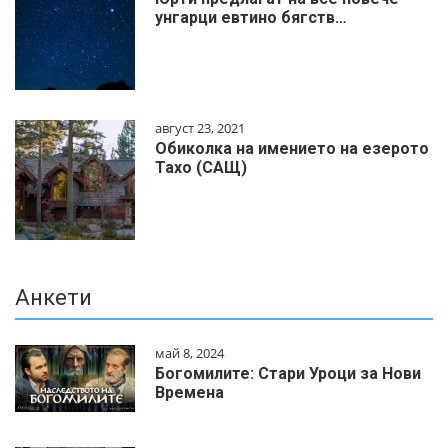
унгарци евтино бягств…
август 23, 2021
Обиколка на имението на езерото
Тахо (САЩ)
Анкети
май 8, 2024
Богомилите: Стари Уроци за Нови
Времена