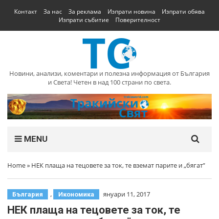
Контакт
За нас
За реклама
Изпрати новина
Изпрати обява
Изпрати събитие
Поверителност
Новини, анализи, коментари и полезна информация от България
и Света! Четен в над 100 страни по света.
MENU
Home
»
НЕК плаща на тецовете за ток, те вземат парите и „бягат”
,
януари 11, 2017
България
Икономика
НЕК плаща на тецовете за ток, те