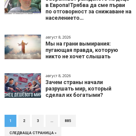
в Европа!Трябва да сме първи
по отговорност за снижаване на
населението…
август 8, 2026
Мы на грани вымирания:
пугающая правда, которую
никто не хочет слышать
август 8, 2026
Зачем страны начали
разрушать мир, который
сделал их богатыми?
1
2
3
…
885
СЛЕДВАЩА СТРАНИЦА »