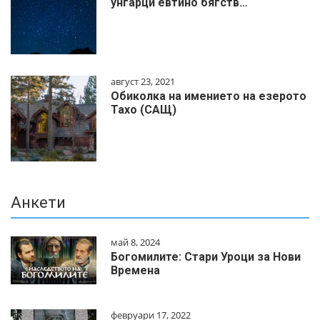
унгарци евтино бягств…
август 23, 2021
Обиколка на имението на езерото
Тахо (САЩ)
Анкети
май 8, 2024
Богомилите: Стари Уроци за Нови
Времена
февруари 17, 2022