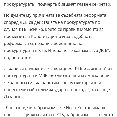
прокуратурата”, подчерта бившият главен секретар.
По думите му причината за съдебната реформата
според ДСБ са действията на прокуратурата по
случая КТБ. Всичко, което се прави в момента за
промените в Конституцията и за съдебната
реформа, са свързани с действията на
прокуратурата в КТБ. И това не го казвам аз, а ДСБ”,
подчерта той.
„Прави се внушение, че всъщност КТБ е „срината” от
прокуратурата и МВР. Бяхме окаляни и омаскарени,
че започнахме да работим срещу олигарсите и
нанесохме най-големия удар на прехода”, каза още
Лазаров.
„Лошото е, че забравихме, че Иван Костов имаше
преференциална лихва в КТБ, забравихме, че цялото