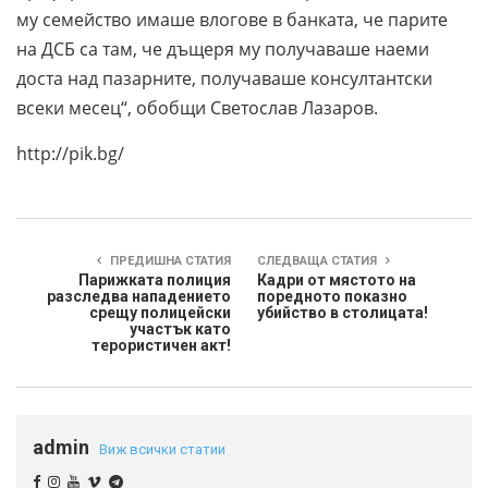
му семейство имаше влогове в банката, че парите
на ДСБ са там, че дъщеря му получаваше наеми
дост
а над пазарните, получаваше консултантски
всеки месец“, обобщи Светослав Лазаров.
http://pik.bg/
ПРЕДИШНА СТАТИЯ
СЛЕДВАЩА СТАТИЯ
Парижката полиция
Кадри от мястото на
разследва нападението
поредното показно
срещу полицейски
убийство в столицата!
участък като
терористичен акт!
admin
Виж всички статии