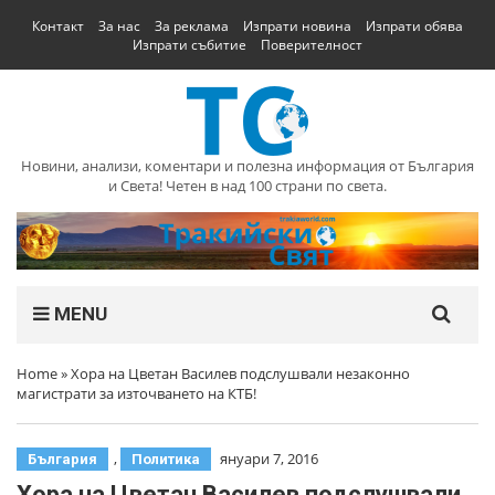
Контакт
За нас
За реклама
Изпрати новина
Изпрати обява
Изпрати събитие
Поверителност
Новини, анализи, коментари и полезна информация от България
и Света! Четен в над 100 страни по света.
MENU
Home
»
Хора на Цветан Василев подслушвали незаконно
магистрати за източването на КТБ!
,
януари 7, 2016
България
Политика
Хора на Цветан Василев подслушвали