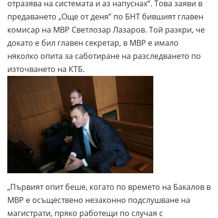
отразява на системата и аз напуснах“. Това заяви в
предаването „Още от деня” по БНТ бившият главен
комисар на МВР Светлозар Лазаров. Той разкри, че
докато е бил главен секретар, в МВР е имало
няколко опита за саботиране на разследването по
източването на КТБ.
„Първият опит беше, когато по времето на Бакалов в
МВР е осъществено незаконно подслушване на
магистрати, пряко работещи по случая с