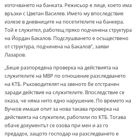
източването на банката. Режисьор е лице, което има
връзки с Цветан Василев.
Името му впоследствие
излезе в дневниците на посетителите на банкера.
Той е служител, работещ пряко подчинена структура
на Йордан Бакалов. Подслушването е осъществено
от структура, подчинена на Бакалов”, заяви
Лазаров.
„Беше разпоредена проверка на действията на
служителите на МВР по отношение разследването
на КТБ. Ръководителят на звеното бе отстранен
заради действия на служителите. Впоследствие се
оказа, че няма нито едно нарушение. По времето на
Вучков имаше опит за нова такава проверка на
действията на служители, работили по КТБ. Тогава
обаче документът се озова при мен и аз го
предадох, защото господар на разследването е