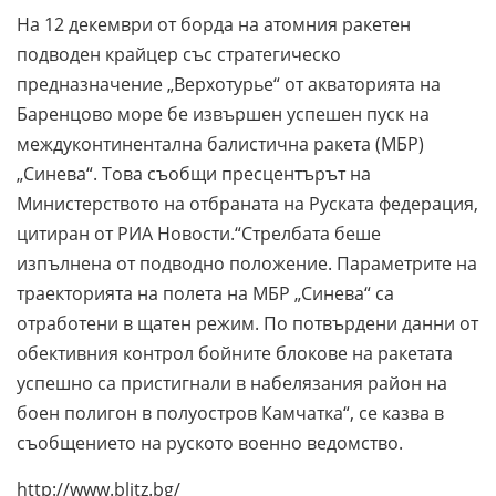
На 12 декември от борда на атомния ракетен
подводен крайцер със стратегическо
предназначение „Верхотурье“ от акваторията на
Баренцово море бе извършен успешен пуск на
междуконтинентална балистична ракета (МБР)
„Синева“. Това съобщи пресцентърът на
Министерството на отбраната на Руската федерация,
цитиран от РИА Новости.“Стрелбата беше
изпълнена от подводно положение. Параметрите на
траекторията на полета на МБР „Синева“ са
отработени в щатен режим. По потвърдени данни от
обективния контрол бойните блокове на ракетата
успешно са пристигнали в набелязания район на
боен полигон в полуостров Камчатка“, се казва в
съобщението на руското военно ведомство.
http://www.blitz.bg/