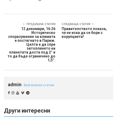
ПРЕДИШНА СТАТИЯ
СЛЕДВАЩА СТАТИЯ
12 декември, 16:26
Правителството показа,
Историческо
че не иска да се бори с
споразумение за климата
корупцията!
е постигнато в Париж.
Целта е да спре
затоплянето на
планетата доста под 2° и
то да бъде ограничено до
1,5°.
admin
Виж всички статии
Други интересни