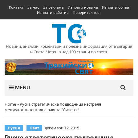
Контакт
За нас
За реклама
Изпрати новина
Изпрати обява
Изпрати събитие
Поверителност
Новини, анализи, коментари и полезна информация от България
и Света! Четен в над 100 страни по света.
MENU
Home
»
Руска стратегическа подводница изстреля
междуконтинентална ракета “Синева”!
,
декември 12, 2015
Русия
Свят
Руска стратегическа подводница