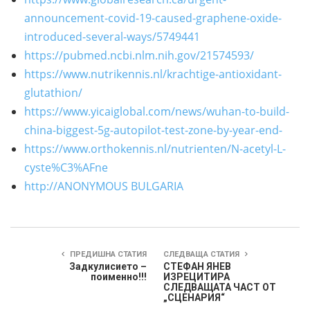
announcement-covid-19-caused-graphene-oxide-
introduced-several-ways/5749441
https://pubmed.ncbi.nlm.nih.gov/21574593/
https://www.nutrikennis.nl/krachtige-antioxidant-
glutathion/
https://www.yicaiglobal.com/news/wuhan-to-build-
china-biggest-5g-autopilot-test-zone-by-year-end-
https://www.orthokennis.nl/nutrienten/N-acetyl-L-
cyste%C3%AFne
http://ANONYMOUS BULGARIA
ПРЕДИШНА СТАТИЯ
СЛЕДВАЩА СТАТИЯ
Задкулисието –
СТЕФАН ЯНЕВ
поименно!!!
ИЗРЕЦИТИРА
СЛЕДВАЩАТА ЧАСТ ОТ
„СЦЕНАРИЯ“