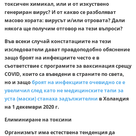
токсичен химикал, или и от изкуствено
генериран вирус? И от какво се разболяват
масово хората: вирусът и/или отровата? Дали
някога ще получим отговор на тези въпроси?
Във всеки случай констатациите на тези
изследователи дават правдоподобно обяснение
защо броят на инфекциите често е в
съответствие с програмите за ваксинация срещу
COVID, които са въведени в страните по света,
но и защо
броят на инфекциите очевидно се е
увеличил след като не медицинските тапи за
уста (маски) станаха задължителни
в Холандия
на 1 декември 2020 г.
Елиминиране на токсини
Организмът има естествена тенденция да