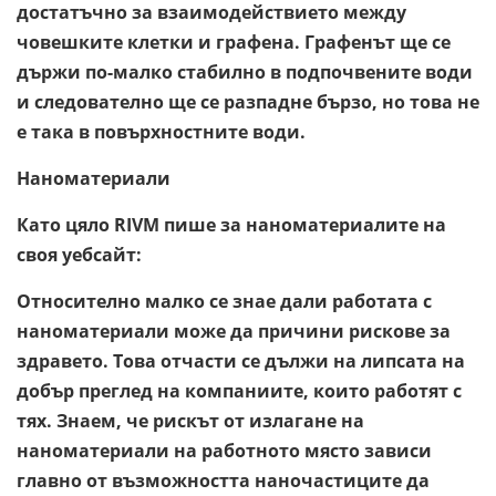
достатъчно за взаимодействието между
човешките клетки и графена. Графенът ще се
държи по-малко стабилно в подпочвените води
и следователно ще се разпадне бързо, но това не
е така в повърхностните води.
Наноматериали
Като цяло RIVM пише за наноматериалите на
своя уебсайт:
Относително малко се знае дали работата с
наноматериали може да причини рискове за
здравето. Това отчасти се дължи на липсата на
добър преглед на компаниите, които работят с
тях. Знаем, че рискът от излагане на
наноматериали на работното място зависи
главно от възможността наночастиците да