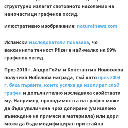
структурно излагат световното население на
наночастици графенов оксид.
илюстративно изображение:
naturalnews.com
Испански
изследователи показаха
, че
ваксинната течност Pfizer е най-малко на 99%
графенов оксид.
През 2010 г. Андре Гейм и Константин Новоселов
получиха Нобелова награда, тъй като
през 2004
г. бяха първите, които успяха да изолират слой
графен
и допълнително изследваха свойствата
му. Например, проводимостта на графен може
да бъде увеличена чрез допиране (умишлено
въвеждане на примеси в материала) или дори
може да бъде модифициран при стайна