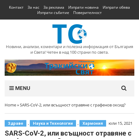
Контакт
За нас
За реклама
Изпрати новина
Изпрати обява
Изпрати събитие
Поверителност
Новини, анализи, коментари и полезна информация от България
и Света! Четен в над 100 страни по света.
MENU
Home
»
SARS-CoV-2, или всъщност отравяне с графенов оксид?
,
,
юли 15, 2021
Здраве
Наука и Технологии
Хармония
SARS-CoV-2, или всъщност отравяне с