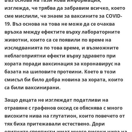
изглежда, че трябва да забравим всичко, което
сме мислили, че знаем за ваксините за COVID-
19. Въз основа на това не може да се очаква
връзка между ефектите върху лабораторните
животни, които са се появили по време на
изследванията по това време, и възможните
неблагоприятни ефекти върху здравето при
хората поради ваксинация за коронавирус на
базата на шиповите протеини. Което в този
смисъл би било добра новина за хората, които
са били ваксинирани.
Защо децата не изглеждат податливи на
отравяне с графенов оксид се обяснява с много
високите нива на глутатион, които повечето от
тях биха притежавали естествено. Дори
елитните спортисти имат много високи нива на