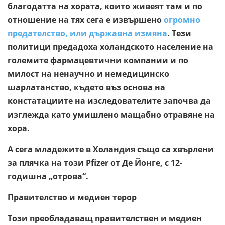
благодатта на хората, които живеят там и по
отношение на тях сега е извършено
огромно
предателство, или държавна измяна
. Тези
политици предадоха холандското население на
големите фармацевтични компании и по
милост на ненаучно и немедицинско
шарлатанство, където въз основа на
констатациите на изследователите започва да
изглежда като умишлено мащабно отравяне на
хора.
А сега младежите в Холандия също са хвърлени
за плячка на този Pfizer от Де Йонге, с 12-
годишна „отрова“.
Правителство и медиен терор
Този преобладаващ правителствен и медиен