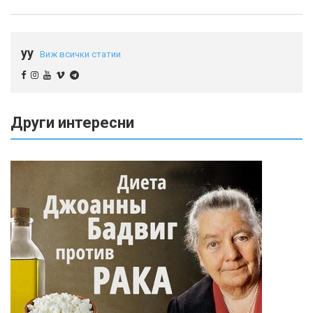
yy
Виж всички статии
Други интересни