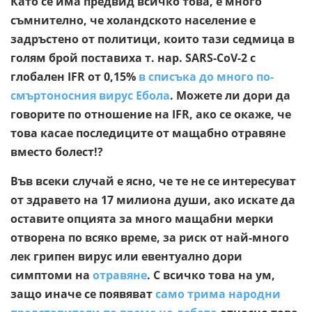
Като се има предвид всичко това, е много
съмнително, че холандското население е
задръстено от политици, които тази седмица в
голям брой поставиха т. нар. SARS-CoV-2 с
глобален IFR от 0,15%
в списъка до много по-
смъртоносния вирус Ебола
. Можете ли дори да
говорите по отношение на IFR, ако се окаже, че
това касае последиците от мащабно отравяне
вместо болест!?
Във всеки случай е ясно, че те не се интересуват
от здравето на 17 милиона души, ако искате да
оставите опцията за много мащабни мерки
отворена по всяко време, за риск от най-много
лек грипен вирус или евентуално дори
симптоми на
отравяне
. С всичко това на ум,
защо иначе се появяват
само трима народни