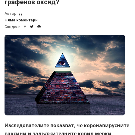
графенов оксид?
Автор:
yy
Няма коментари
Сподели:
Изследователите показват, че коронавирусните
ваксини и задължителните ковид мерки