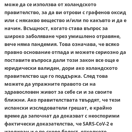
може да се използва от холандското
правителство, за да ви отрови с графенов оксид
или с някакво вещество и/или по какъвто и да е
начин. Всъщност, когато става въпрос за
широко заболяване чрез умишлено отравяне,
вече няма пандемия. Това означава, че всяко
правно основание отпада и можете сериозно да
поставите въпроса дали този закон все още е
юридически валиден, дори ако холандското
правителство ще го поддържа. След това
можете да упражните правото си на
здравословен живот за себе си и за своите
ближни. Ако правителствата твърдят, че тези
испански изследователи грешат, е крайно
време да започнат да доказват с неоспорими
фактически доказателства, че SARS-CoV-2 е
изолиран и е по-скоро болест, отколкото