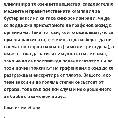
елиминира токсичните вещества, следователно
медиите и правителствената кампания за
бустер ваксини са така синхронизирани, че да
се поддържа присъствието на графенов оксид в
организма. Така че тези, които съжаляват, че са
приели ваксината, вече могат да изберат да не
вземат повторна ваксина (камо ли трета доза), а
вместо това да засилят имунната си система,
така че да се произвежда повече глутатион и по
този начин токсинът на графеновия оксид да се
разгражда и екскретира от тялото. Защото, ако
тези ваксини до голяма степен се състоят от
отрова, това във всички случаи не е решението
за борба с възможен вирус.
Списък на ебола