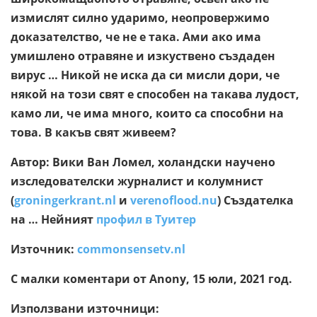
измислят силно ударимо, неопровержимо
доказателство, че не е така. Ами ако има
умишлено отравяне и изкуствено създаден
вирус … Никой не иска да си мисли дори, че
някой на този свят е способен на такава лудост,
камо ли, че има много, които са способни на
това. В какъв свят живеем?
Автор: Вики Ван Ломел, холандски научено
изследователски журналист и колумнист
(
groningerkrant.nl
и
verenoflood.nu
) Създателка
на … Нейният
профил в Туитер
Източник:
commonsensetv.nl
С малки коментари от Anony, 15 юли, 2021 год.
Използвани източници: