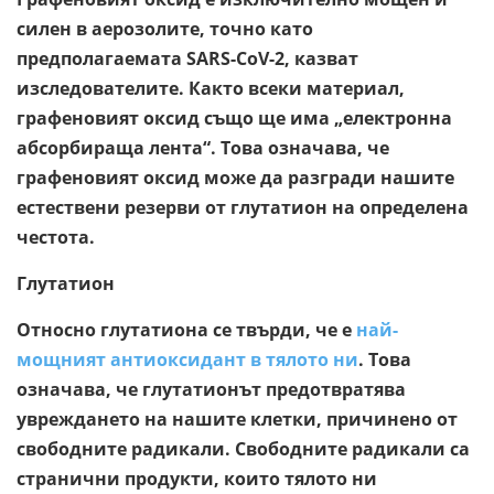
силен в аерозолите, точно като
предполагаемата SARS-CoV-2, казват
изследователите. Както всеки материал,
графеновият оксид също ще има „електронна
абсорбираща лента“. Това означава, че
графеновият оксид може да разгради нашите
естествени резерви от глутатион на определена
честота.
Глутатион
Относно глутатиона се твърди, че е
най-
мощният антиоксидант в тялото ни
. Това
означава, че глутатионът предотвратява
увреждането на нашите клетки, причинено от
свободните радикали. Свободните радикали са
странични продукти, които тялото ни