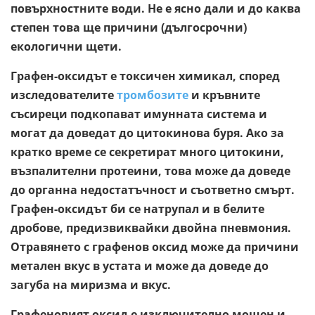
повърхностните води. Не е ясно дали и до каква
степен това ще причини (дългосрочни)
екологични щети.
Графен-оксидът е токсичен химикал, според
изследователите
тромбозите
и кръвните
съсиреци подкопават имунната система и
могат да доведат до цитокинова буря. Ако за
кратко време се секретират много цитокини,
възпалителни протеини, това може да доведе
до органна недостатъчност и съответно смърт.
Графен-оксидът би се натрупал и в белите
дробове, предизвиквайки двойна пневмония.
Отравянето с графенов оксид може да причини
метален вкус в устата и може да доведе до
загуба на миризма и вкус.
Графеновият оксид е изключително мощен и