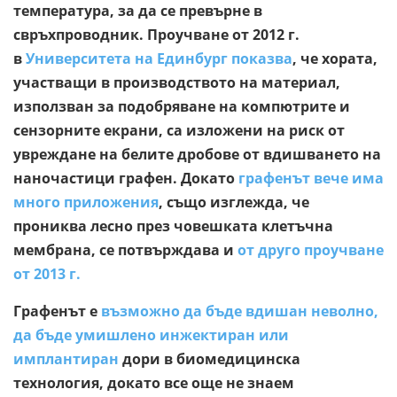
температура, за да се превърне в
свръхпроводник. Проучване от 2012 г.
в
Университета на Единбург показва
, че хората,
участващи в производството на материал,
използван за подобряване на компютрите и
сензорните екрани, са изложени на риск от
увреждане на белите дробове от вдишването на
наночастици графен. Докато
графенът вече има
много приложения
, също изглежда, че
прониква лесно през човешката клетъчна
мембрана, се потвърждава и
от друго проучване
от 2013 г.
Графенът е
възможно да бъде вдишан неволно,
да бъде умишлено инжектиран или
имплантиран
дори в биомедицинска
технология, докато все още не знаем