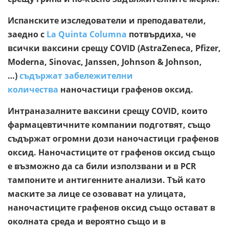
Испанските изследователи и преподаватели,
заедно с
La Quinta Columna
потвърдиха, че
всички ваксини срещу COVID (AstraZeneca, Pfizer,
Moderna, Sinovac, Janssen, Johnson & Johnson,
…)
съдържат забележителни
количества
наночастици графенов оксид.
Интраназалните ваксини срещу COVID, които
фармацевтичните компании подготвят, също
съдържат огромни дози наночастици графенов
оксид. Наночастиците от графенов оксид също
е възможно да са били използвани и в PCR
тампоните и антигенните анализи. Тъй като
маските за лице се озовават на улицата,
наночастиците графенов оксид също остават в
околната среда и вероятно също и в