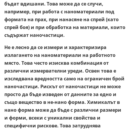
бъдат вдишани. Това може да се случи,
например, при работа с наноматериали под
формата на прах, при нанасяне на спрей (като
спрей боя) и при обработка на материали, които
съдържат наночастици.
Не е лесно да се измери и характеризира
излагането на наноматериали на работното
място. Това често изисква комбинация от
различни измервателни уреди. Освен това е
изследвана вредността само на ограничен брой
наночастици. Рискът от наночастици не може
просто да бъде изведен от данните за едно и
също вещество в не-нано форма. Химикалът в
нано форма може да бъде с различни размери
и форми, всеки с уникални свойства и
специфични рискове. Това затруднява