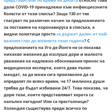
представители по време на дебата
относно това
дали COVID-19 принадлежи към инфекциозните
болести от този списък? Защо 130 от тях
гласуват по различен начин за предложението
за поставяне на коронавируса в списъка, а
видни политици просто
се държат далеч от най-
важния глас до момента тази година
? С
предложението на Уго де Йонге не се показва
никакво желание да изслуша дори и малкото
уважение на надлежно обоснования принос на
медицински експерти, което дава пълен
мандат, за да може сега произволно да се
определят по всяко време, че 17 милиона души
трябва да бъдат избивани 24/7. Това показва, че
дори тези, които представляват хората са
напълно негодни! Или са престъпници?
Холандия съществува преди всичко по