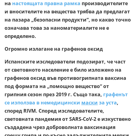
на
настоящата правна рамка
производителите
и вносителите на вещества трябва да предлагат
на пазара „безопасни продукти“, но какво точно
означава това за наноматериалите не е
определено.
Огромно излагане на графенов оксид
Испанските изследователи подозират, че част
от световното население е било изложено на
графенов оксид във противогрипната ваксина
под формата на „помощно вещество“ от
грипния сезон през 2019 г. Също така,
графенът
се използва в немедицински
маски
за уста
,
според RIVM. Според изследователите,
световната пандемия от SARS-CoV-2 е изкуствено
създадена чрез доброволната ваксинация
срещу грипа и по-късно задължителните мерки.