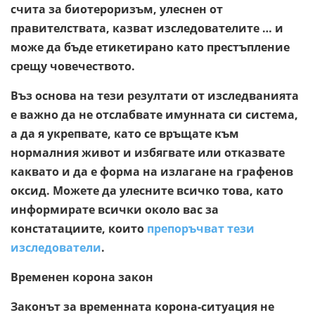
счита за биотероризъм, улеснен от
правителствата, казват изследователите … и
може да бъде етикетирано като престъпление
срещу човечеството.
Въз основа на тези резултати от изследванията
е важно да не отслабвате имунната си система,
а да я укрепвате, като се връщате към
нормалния живот и избягвате или отказвате
каквато и да е форма на излагане на графенов
оксид. Можете да улесните всичко това, като
информирате всички около вас за
констатациите, които
препоръчват тези
изследователи
.
Временен корона закон
Законът за временната корона-ситуация не