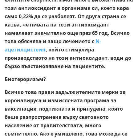
този антиоксидант в организма си, което кара
само 0,22% да се разболеят. От друга страна се
казва, че нивата на този антиоксидант
намаляват значително още през 65 год. Всичко
това обяснява и защо лечението с
N-
ацетилцистеин
, който стимулира
производството на този антиоксидант, води до
бързо възстановяване на пациентите.
Биотероризъм?
Всичко това прави задължителните мерки за
коронавируса и измислената програма за
ваксинация, подтикната и принудена, която
беше разпространена върху световното
население от правителствата, много
съмнително. Ако е умишлено, това може да се