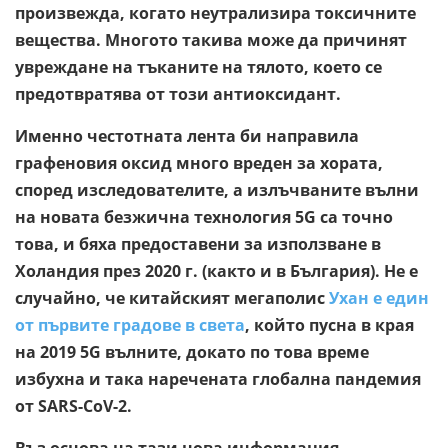
произвежда, когато неутрализира токсичните
вещества. Многото такива може да причинят
увреждане на тъканите на тялото, което се
предотвратява от този антиоксидант.
Именно честотната лента би направила
графеновия оксид много вреден за хората,
според изследователите, а излъчваните вълни
на новата безжична технология 5G са точно
това, и бяха предоставени за използване в
Холандия през 2020 г. (както и в България). Не е
случайно, че китайският мегаполис
Ухан е един
от първите градове в света
, който пусна в края
на 2019 5G вълните, докато по това време
избухна и така наречената глобална пандемия
от SARS-CoV-2.
Въз основа на тази нова информация,