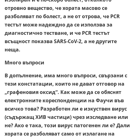
отровно вещество, че хората масово се
разболяват по болест, а не от отрова, че PCR
тестът може надеждно да се използва за
диагностично тестване, и че PCR тестът
всъщност показва SARS-CoV-2, а не другите
неща.
Много въпроси
В допълнение, има много въпроси, свързани с
тези констатации, които не дават отговор на
„графеновия оксид“. Как може да се обяснят
електронните кореспонденции на Фаучи във
всичко това? Разработен ли е изкуствен вирус
(съдържащ ХИВ частици) чрез изследване или
не? Ако е така, този вирус патогенен ли е? Дали
хората се разболяват само от излагане на