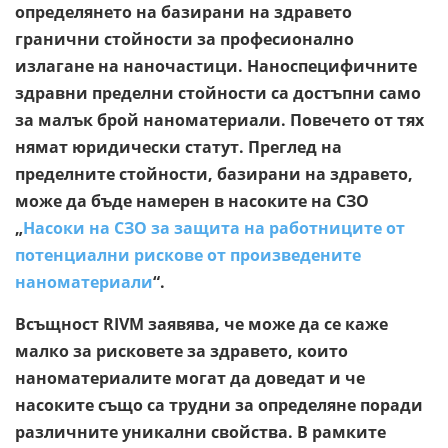
определянето на базирани на здравето
гранични стойности за професионално
излагане на наночастици. Наноспецифичните
здравни пределни стойности са достъпни само
за малък брой наноматериали. Повечето от тях
нямат юридически статут. Преглед на
пределните стойности, базирани на здравето,
може да бъде намерен в насоките на СЗО
„
Насоки на СЗО за защита на работниците от
потенциални рискове от произведените
наноматериали
“.
Всъщност RIVM заявява, че може да се каже
малко за рисковете за здравето, които
наноматериалите могат да доведат и че
насоките също са трудни за определяне поради
различните уникални свойства. В рамките