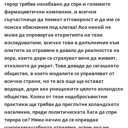
терор трябва незабавно да спре и големите
фармацевтични компании, и всички
съучастници да поемат отговорност и да им се
поиска обяснения под клетва! Ако никой не
може да опровергае откритията на тези
изследователи, всичко това в допълнение към
опитите за отравяне е довело до реалността на
хора, които дори се страхуват вече да живеят,
отколкото да умрат. Това доведе до сегашното
общество, в което моделите се управляват от
всички страни, но те все още ще остават
водещи, дори ако унищожите цялото холандско
общество. Колко от тези недобросъвестни
практики ще трябва да преглътне холандското
население, преди политическата Хага да спре
терора си? Няма начин да се оправдае
широкомащабното отравяне, освен ако не