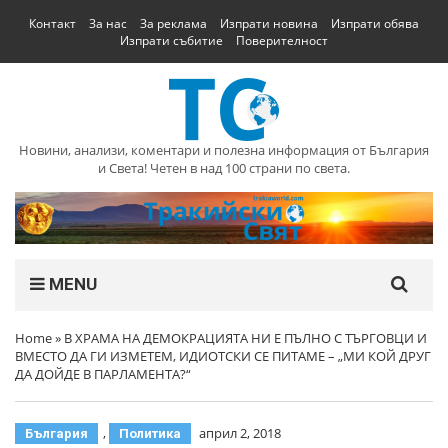
Контакт
За нас
За реклама
Изпрати новина
Изпрати обява
Изпрати събитие
Поверителност
Новини, анализи, коментари и полезна информация от България
и Света! Четен в над 100 страни по света.
MENU
Home
»
В ХРАМА НА ДЕМОКРАЦИЯТА НИ Е ПЪЛНО С ТЪРГОВЦИ И
ВМЕСТО ДА ГИ ИЗМЕТЕМ, ИДИОТСКИ СЕ ПИТАМЕ – „МИ КОЙ ДРУГ
ДА ДОЙДЕ В ПАРЛАМЕНТА?“
,
април 2, 2018
България
Политика