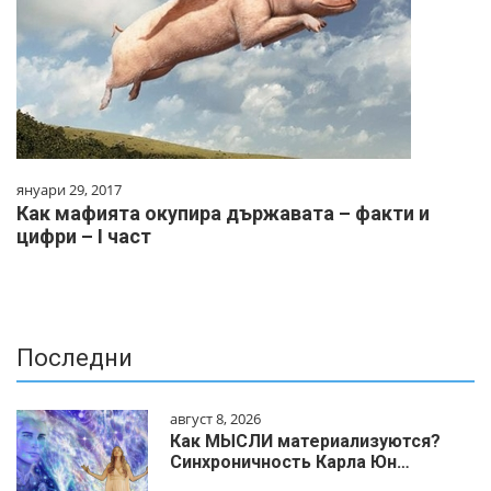
януари 29, 2017
Как мафията окупира държавата – факти и
цифри – I част
Последни
август 8, 2026
Как МЫСЛИ материализуются?
Синхроничность Карла Юн…