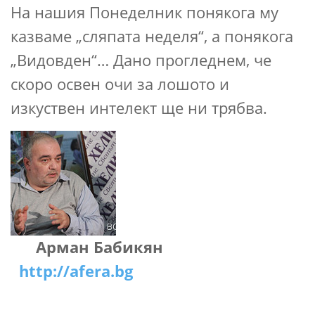
На нашия Понеделник понякога му
казваме „сляпата неделя“, а понякога
„Видовден“… Дано прогледнем, че
скоро освен очи за лошото и
изкуствен интелект ще ни трябва.
Арман Бабикян
http://afera.bg