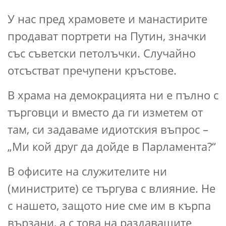
У нас пред храмовете и манастирите
продават портрети на Путин, значки
със съветски петолъчки. Случайно
отсъстват пречупени кръстове.
В храма на демокрацията ни е пълно с
търговци и вместо да ги изметем от
там, си задаваме идиотския въпрос –
„Ми кой друг да дойде в Парламента?“
В офисите на служителите ни
(министрите) се търгува с влияние. Не
с нашето, защото ние сме им в кърпа
вързани, а с това на раздаващите