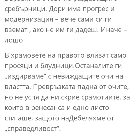
сребърници. Дори има прогрес и
модернизация – вече сами си ги
вземат , ако не им ги дадеш. Иначе –
лошо
В храмовете на правото влизат само
просяци и блудници.Останалите ги
„издирваме“ с невиждащите очи на
властта. Превръзката падна от очите,
но не успя да ни скрие срамотиите, за
които в ренесанса и едно листо
стигаше, защото наДебеляхме от
„справедливост“.