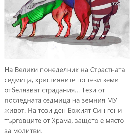
На Велики понеделник на Страстната
седмица, християните по тези земи
отбелязват страдания… Тези от
последната седмица на земния МУ
живот. На този ден Божият Син гони
търговците от Храма, защото е място
за молитви.