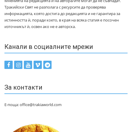
Мненията на редакцията и на автора/ите могат да не съвпадат.
Тракийски Свят не разполага с ресурсите да проверява
информацията, която достига до редакцията и не гарантира за
истинността ѝ, поради което, в края на всяка статия е посочен
източникът ѝ, освен ако не е авторска.
Канали в социалните мрежи
За контакти
Е-поща: office@trakiaworld.com