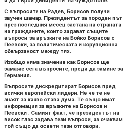
и да търси дивиденти на чуждо поле.
С въпросите на Радев, Борисов получи
звучен шамар. Президентът за породен път
през последния месец застана на страната
на гражданите, които задават същите
въпроси-за връзките на Бойко Борисов с
Пеевски, за политическата и корупционна
обвързаност между тях.
Изобщо няма значение как Борисов ще
замаже сега въпросите, преди да замине за
Германия.
Въпросите дискредитират Борисов пред
всички европейски лидери. Не че те не
знаят за какво става дума. Те също имат
информация за връзките на Борисов и
Пеевски . Самият факт, че президентът на
висок глас задава тези въпроси, аз очаквам
той също да освети тези отговори.