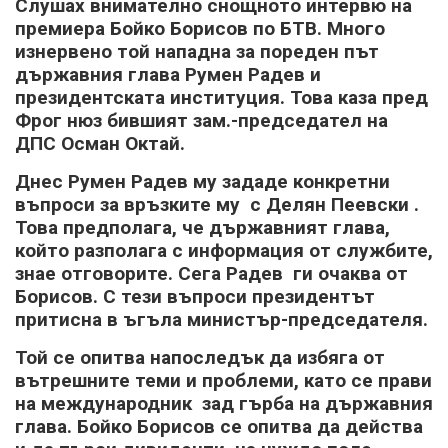
Слушах внимателно снощното интервю на
премиера Бойко Борисов по БТВ. Много
изнервено той нападна за пореден път
държавния глава Румен Радев и
президентската институция. Това каза пред
Фрог нюз бившият зам.-председател на
ДПС Осман Октай.
Днес Румен Радев му зададе конкретни
въпроси за връзките му с Делян Пеевски .
Това предполага, че държавният глава,
който разполага с информация от службите,
знае отговорите. Сега Радев ги очаква от
Борисов. С тези въпроси президентът
притисна в ъгъла министър-председателя.
Той се опитва напоследък да избяга от
вътрешните теми и проблеми, като се прави
на международник зад гърба на държавния
глава. Бойко Борисов се опитва да действа