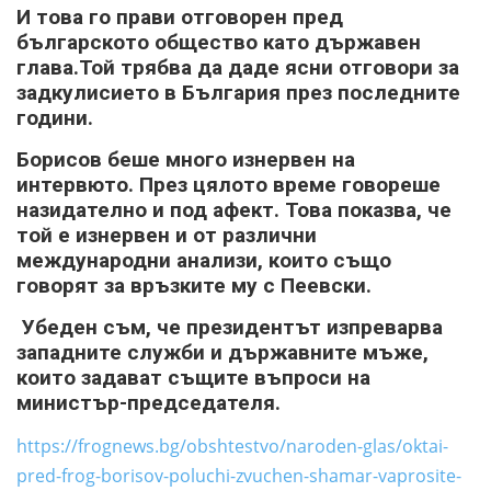
И това го прави отговорен пред
българското общество като държавен
глава.Той трябва да даде ясни отговори за
задкулисието в България през последните
години.
Борисов беше много изнервен на
интервюто. През цялото време говореше
назидателно и под афект. Това показва, че
той е изнервен и от различни
международни анализи, които също
говорят за връзките му с Пеевски.
Убеден съм, че президентът изпреварва
западните служби и държавните мъже,
които задават същите въпроси на
министър-председателя.
https://frognews.bg/obshtestvo/naroden-glas/oktai-
pred-frog-borisov-poluchi-zvuchen-shamar-vaprosite-