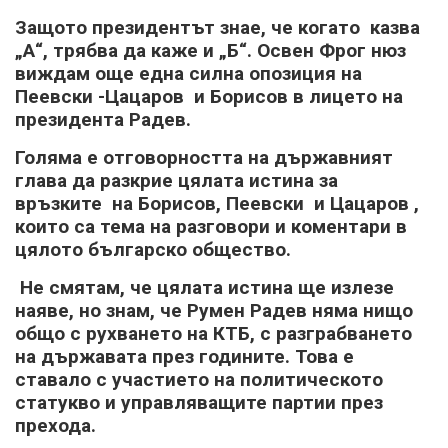
Защото президентът знае, че когато казва
„А“, трябва да каже и „Б“. Освен Фрог нюз
виждам още една силна опозиция на
Пеевски -Цацаров и Борисов в лицето на
президента Радев.
Голяма е отговорността на държавният
глава да разкрие цялата истина за
връзките на Борисов, Пеевски и Цацаров ,
които са тема на разговори и коментари в
цялото българско общество.
Не смятам, че цялата истина ще излезе
наяве, но знам, че Румен Радев няма нищо
общо с рухването на КТБ, с разграбването
на държавата през годините. Това е
ставало с участието на политическото
статукво и управляващите партии през
прехода.