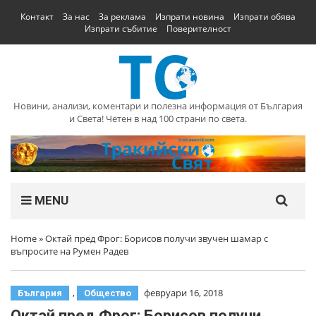
Контакт
За нас
За реклама
Изпрати новина
Изпрати обява
Изпрати събитие
Поверителност
Новини, анализи, коментари и полезна информация от България
и Света! Четен в над 100 страни по света.
MENU
Home
»
Октай пред Фрог: Борисов получи звучен шамар с
въпросите на Румен Радев
,
февруари 16, 2018
България
Общество
Октай пред Фрог: Борисов получи