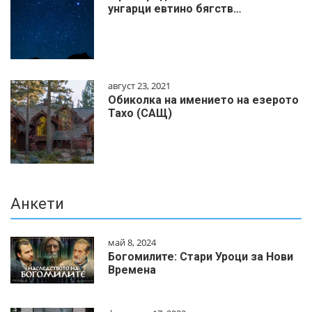
унгарци евтино бягств…
август 23, 2021
Обиколка на имението на езерото
Тахо (САЩ)
Анкети
май 8, 2024
Богомилите: Стари Уроци за Нови
Времена