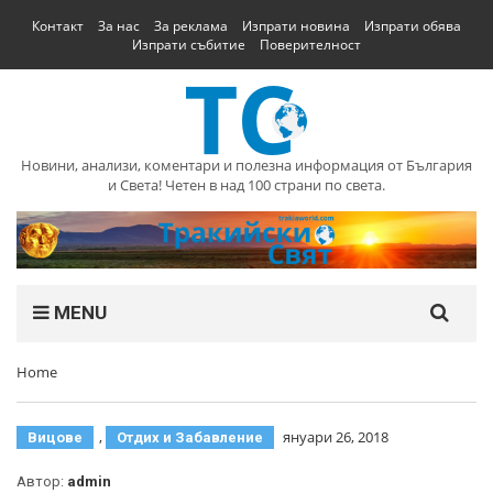
Контакт
За нас
За реклама
Изпрати новина
Изпрати обява
Изпрати събитие
Поверителност
Новини, анализи, коментари и полезна информация от България
и Света! Четен в над 100 страни по света.
MENU
Home
,
януари 26, 2018
Вицове
Отдих и Забавление
Автор:
admin