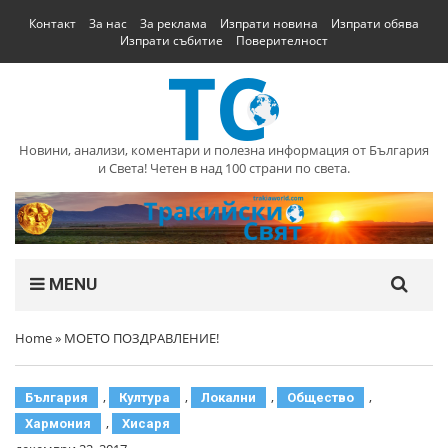
Контакт
За нас
За реклама
Изпрати новина
Изпрати обява
Изпрати събитие
Поверителност
Новини, анализи, коментари и полезна информация от България
и Света! Четен в над 100 страни по света.
MENU
Home
»
МОЕТО ПОЗДРАВЛЕНИЕ!
,
,
,
,
България
Култура
Локални
Общество
,
Хармония
Хисаря