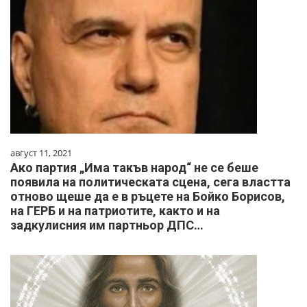
август 11, 2021
Ако партия „Има такъв народ“ не се беше
появила на политическата сцена, сега властта
отново щеше да е в ръцете на Бойко Борисов,
на ГЕРБ и на патриотите, както и на
задкулисния им партньор ДПС…