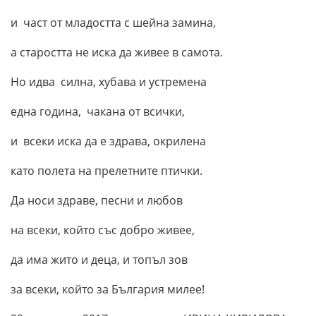
и част от младостта с шейна замина,
а старостта не иска да живее в самота.
Но идва силна, хубава и устремена
една година, чакана от всички,
и всеки иска да е здрава, окрилена
като полета на прелетните птички.
Да носи здраве, песни и любов
на всеки, който със добро живее,
да има жито и деца, и топъл зов
за всеки, който за България милее!