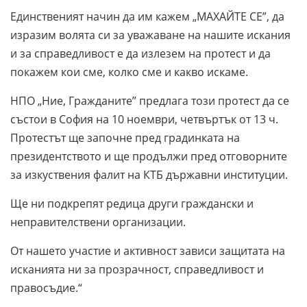
Единственият начин да им кажем „МАХАЙТЕ СЕ”, да
изразим волята си за уважаване на нашите искания
и за справедливост е да излезем на протест и да
покажем кои сме, колко сме и какво искаме.
НПО „Ние, Гражданите” предлага този протест да се
състои в София на 10 ноември, четвъртък от 13 ч.
Протестът ще започне пред градинката на
президентството и ще продължи пред отговорните
за изкуствения фалит на КТБ държавни институции.
Ще ни подкрепят редица други граждански и
неправителствени организации.
От нашето участие и активност зависи защитата на
исканията ни за прозрачност, справедливост и
правосъдие.“