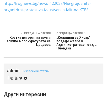
http://frognews.bg/news_122057/Nie-grajdanite-
organizirat-protest-za-izkustveniia-falit-na-KTB/
ПРЕДИШНА СТАТИЯ
СЛЕДВАЩА СТАТИЯ
Кратка история на почти
„Коалиция за Хисар”
всичко в прокуратурата на
подаде жалба в
Цацаров
Административен съд в
Пловдив
admin
Виж всички статии
Други интересни