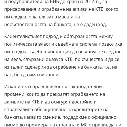
и подуправители на БНБ до края на 2014 г. , за
присвоявания и ограбване на активи на КТБ, които
би следвало да влязат в масата на
несъстоятелността на банката, не е даден ход.
Клиентелисткият подход и обвързаността между
политическата власт и съдебната система позволиха
нито една съдебна инстанция да не допусне гледане
на дела, свързани с казуса КТБ, по същество и да се
изпълни сценария за ограбване на банката, т.е. на
нас, без да има виновни.
Искания за справедливост и законодателни
промени, които да прекратят ограбването на
активите на КТБ и да осигурят достойно и
справедливо обезщетяване на кредиторите на
банката, каквито сме ние, подадохме с официално
писмо до премиера на страната и МС с призив да ни