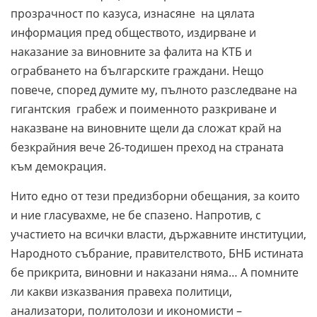
прозрачност по казуса, изнасяне на цялата
информация пред обществото, издирване и
наказание за виновните за фалита на КТБ и
ограбването на българските граждани. Нещо
повече, според думите му, пълното разследване на
гигантския грабеж и поименното разкриване и
наказване на виновните щели да сложат край на
безкрайния вече 26-тодишен преход на страната
към демокрация.
Нито едно от тези предизборни обещания, за които
и ние гласувахме, не бе спазено. Напротив, с
участието на всички власти, държавните институции,
Народното събрание, правителството, БНБ истината
бе прикрита, виновни и наказани няма… А помните
ли какви изказвания правеха политици,
анализатори, политолози и икономисти –