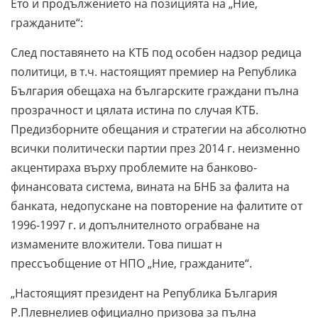
Ето и продължението на позицията на „Ние,
гражданите“:
След поставянето на КТБ под особен надзор редица
политици, в т.ч. настоящият премиер на Република
България обещаха на българските граждани пълна
прозрачност и цялата истина по случая КТБ.
Предизборните обещания и стратегии на абсолютно
всички политически партии през 2014 г. неизменно
акцентираха върху проблемите на банково-
финансовата система, вината на БНБ за фалита на
банката, недопускане на повторение на фалитите от
1996-1997 г. и допълнителното ограбване на
измамените вложители. Това пишат н
прессъобщение от НПО „Ние, гражданите“.
„Настоящият президент на Република България
Р.Плевнелиев официално призова за пълна