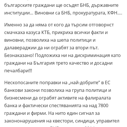
българските граждани ще осъдят БНБ, държавните
институции… Виновни са БНБ, прокуратурата, КФН….
Именно за да няма от кого да търсим отговорнст
смачкаха казуса КТБ, прикриха всички факти и
виновни, позволиха на шепа политици и
далавераджии да ни ограбят за втори път.
Безнаказано! Подложиха ни на дискриминация като
граждани на България трето качество и досадни
печалбари!!!
Нескопосаните поправки на „най-добрите” в ЕС
банкови закони позволиха на група политици и
бизнесмени да ограбят активите на фалиралата
банка и фактически спестяванията на над 7800
граждани и фирми. На нито един сигнал за
закононарушения на квестори, синдици, управител