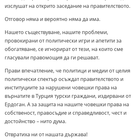
изслушат на открито заседание на правителството.
Отговор няма и вероятно няма да има.
Нашето съществуване, нашите проблеми,
провокирани от политически игри и апетити за
обогатяване, се игнорират от тези, на които сме
гласували правомощия да ги решават.
Прави впечатление, че политици и медии от целия
политически спектър осъждат правителството и
институциите за нарушени човешки права на
върнатите в Турция турски граждани, издирвани от
Ердоган. А за защита на нашите човешки права на
собственост, правосъдие и справедливост, чест и
достойнство – нито дума.
Отвратиха ни от нашата държава!