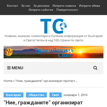
Контакт
За нас
За реклама
Изпрати новина
Изпрати обява
Изпрати събитие
Поверителност
Новини, анализи, коментари и полезна информация от България
и Света! Четен в над 100 страни по света.
MENU
Home
»
”Ние, гражданите” организират протест…
,
,
ноември 1, 2016
България
Общество
Свят
”Ние, гражданите” организират