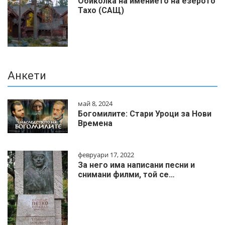
Обиколка на имението на езерото
Тахо (САЩ)
Анкети
май 8, 2024
Богомилите: Стари Уроци за Нови
Времена
февруари 17, 2022
За него има написани песни и
снимани филми, той се…