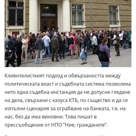
Клиентелисткият подход и обвързаността между
политическата власт и съдебната система позволиха
нито една съдебна инстанция да не допусне гледане
на дела, свързани с казуса КТБ, по същество и да се
изпълни сценария за ограбване на банката, т.е. на
нас, без да има виновни. Това пишат в
прессъобщение от НПО ”Ние, гражданите”.