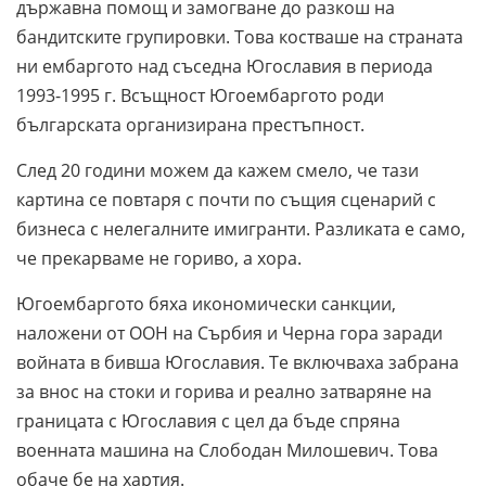
държавна помощ и замогване до разкош на
бандитските групировки. Това костваше на страната
ни ембаргото над съседна Югославия в периода
1993-1995 г. Всъщност Югоембаргото роди
българската организирана престъпност.
След 20 години можем да кажем смело, че тази
картина се повтаря с почти по същия сценарий с
бизнеса с нелегалните имигранти. Разликата е само,
че прекарваме не гориво, а хора.
Югоембаргото бяха икономически санкции,
наложени от ООН на Сърбия и Черна гора заради
войната в бивша Югославия. Те включваха забрана
за внос на стоки и горива и реално затваряне на
границата с Югославия с цел да бъде спряна
военната машина на Слободан Милошевич. Това
обаче бе на хартия.