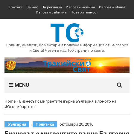
Контакт
За нас
За реклама
Изпрати новина
Изпрати обява
Изпрати събитие
Поверителност
Новини, анализи, коментари и полезна информация от България
и Света! Четен в над 100 страни по света.
MENU
Home
»
Бизнесът с мигрантите върна България в лоното на
„Югоембаргото”
,
октомври 20, 2016
България
Политика
Бизнесът с мигрантите върна България