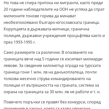
Но това не спира притока ни мигранти, както преди
20 години наблюдателите на ООН не успяха да спрат
милионите тонове горива да минават
необезпокоявано българо-югославската граница.
Корупцията в държавата-митници, гранична
полиция, държавни учреждения процъфтява както и
през 1993-1995 г.
Само размерите са различни. В опазването на
границата вече над 5 години се изсипват милиарди
левове. За сведение километър ограда на турската
граница гони 1 млн. лв на данъкоплатеца, почти
толкова месечно струва командироването на
полицаи от вътрешността на страната, система за
охрана на границата за 30 млн. лв не работи и т. н.
Повечето поръчки се правят без конкурси, според
промените в закона, което създава сериозни