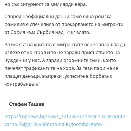
но със сигурност са милиарди евра.
Според неофициални данни само една ромска
фамилия е спечелила от прекарването на мигранти
от София към Сърбия над 14 кг злато.
Размахът на кризата с мигрантите вече заплашва да
излезе от контрол и то не заради присъствието на
чужденци у нас. А заради огромните суми, които
печелят трафикантите на хора. За тези пари не се
плащат данъци, въпреки „успехите в борбата с
контрабандата”.
Стефан Ташев
http://frognews.bg/news_121265/Biznesat-s-migrantite-
varna-Balgariia-v-lonoto-na-IUgoembargoto/