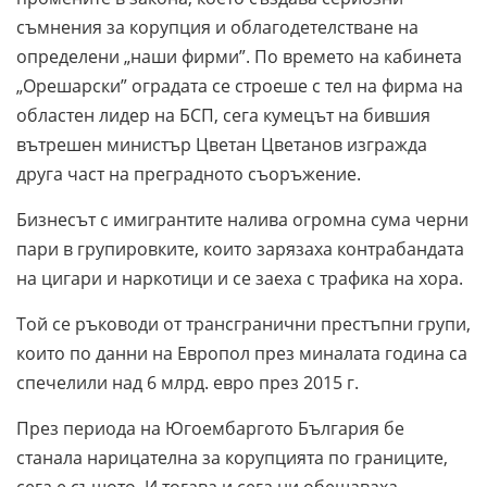
съмнения за корупция и облагодетелстване на
определени „наши фирми”. По времето на кабинета
„Орешарски” оградата се строеше с тел на фирма на
областен лидер на БСП, сега кумецът на бившия
вътрешен министър Цветан Цветанов изгражда
друга част на преградното съоръжение.
Бизнесът с имигрантите налива огромна сума черни
пари в групировките, които зарязаха контрабандата
на цигари и наркотици и се заеха с трафика на хора.
Той се ръководи от трансгранични престъпни групи,
които по данни на Европол през миналата година са
спечелили над 6 млрд. евро през 2015 г.
През периода на Югоембаргото България бе
станала нарицателна за корупцията по границите,
сега е същото. И тогава и сега ни обещаваха