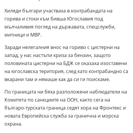
Хиляди българи участваха в контрабандата на
горива и стоки към бивша Югославия под
мълчаливия поглед на държавата, спецслужби,
митници и МВР.
Заради нелегалния внос на гориво с цистерни на
запад, у нас настъпи криза за бензин, защото
половината цистерни на БДЖ се оказаха изоставени
на югославска територия, след като контрабандно са
вкарани там и нямаше как да си ги поискаме.
По границата ни бяха разположени наблюдатели на
Комитета по санкциите на ООН, както сега на
българо-турската граница седят хора на Фронтекс и
новата Европейска служба за гранична и морска
охрана.