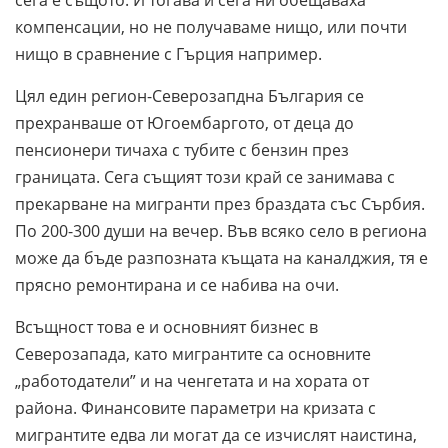
компенсации, но не получаваме нищо, или почти
нищо в сравнение с Гърция например.
Цял един регион-Северозапдна България се
прехранваше от Югоембаргото, от деца до
пенсионери тичаха с тубите с бензин през
границата. Сега същият този край се занимава с
прекарване на мигранти през браздата със Сърбия.
По 200-300 души на вечер. Във всяко село в региона
може да бъде разпозната къщата на каналджия, тя е
прясно ремонтирана и се набива на очи.
Всъщност това е и основният бизнес в
Северозапада, като мигрантите са основните
„работодатели” и на ченгетата и на хората от
района. Финансовите параметри на кризата с
мигрантите едва ли могат да се изчислят наистина,