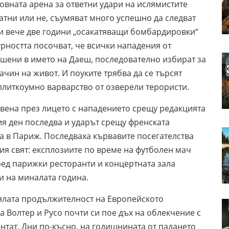
овната арена за ответни удари на ислямистите
атни или не, съумяват много успешно да следват
ки вече две години „осакатяващи бомбардировки“
урността посочват, че всички нападения от
шени в името на Даеш, последователно избират за
ин на живот. И поуките трябва да се търсят
плиткоумно варварство от озверели терористи.
вена през лицето с нападението срещу редакцията
ия ден последва и ударът срещу френската
а в Париж. Последваха кървавите посегателства
я свят: експлозиите по време на футболен мач
ед парижки ресторанти и концертната зала
и на миналата година.
ялата продължителност на Европейското
а Волтер и Русо почти си пое дъх на облекчение с
нтат. Дни по-късно, на годишнината от падането