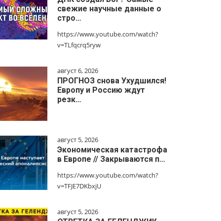
свежие научные данные о
стро…
https://www.youtube.com/watch?
v=TLfqcrq5ryw
август 6, 2026
ПРОГНОЗ снова Ухудшился!
Европу и Россию ждут
резк…
август 5, 2026
Экономическая катастрофа
в Европе // Закрываются п…
https://www.youtube.com/watch?
v=TFJE7DKbxjU
август 5, 2026