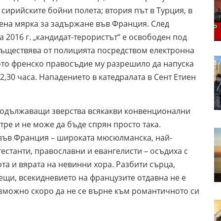
 сирийските бойни полета; втория път в Турция, в
жена мярка за задържане във Франция. След
а 2016 г. „кандидат-терористът“ е освободен под
съществява от полицията посредством електронна
ото френско правосъдие му разрешило да напуска
12,30 часа. Нападението в катедралата в Сент Етиен
родължаващи зверства всякакви конвенционални
тре и не може да бъде спрян просто така.
във Франция – широката мюсюлманска, най-
тестанти, православни и евангелисти – осъдиха с
та и вярата на невинни хора. Разбити сърца,
ещи, всекидневието на французите отдавна не е
ъзможно скоро да не се върне към романтичното си