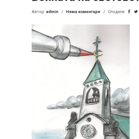
Автор:
admin
Няма коментари
Сподели: