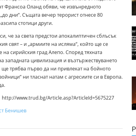
ент Франсоа Оланд обяви, че извънредното
„до дни“. Същата вечер терорист отнесе 80
азсипа стотици други.
си, че за света предстои апокалиптичен сблъсък
ия свят – и „армиите на исляма“, който ще се
е на сирийския град Алепо. Според тяхната
на западната цивилизация и възтържествуването
е, ще трябва първо да ни привлекат на бойното
войници“ ни тласнат натам с агресиите си в Европа.
да.
cle.asp?ArticleId=5675227
ишев
Р