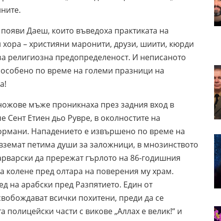
ните.
 появи Даеш, които въведоха практиката на
хора – християни маронити, друзи, шиити, кюрди
 за религиозна предопределеност. И неписаното
, особено по време на големи празници на
а!
ножове мъже проникнаха през задния вход в
е Сент Етиен дьо Рувре, в околностите на
нормани. Нападението е извършено по време на
вземат петима души за заложници, в мнозинството
варварски да прережат гърлото на 86-годишния
а колене пред олтара на поверения му храм.
ед на арабски пред Разпятието. Един от
свобождават всички похитени, преди да се
 полицейски части с викове „Аллах е велик!“ и