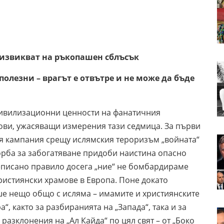
т на ръкопашен сблъсък
ни – врагът е отвътре и не може да бъде
цивилизационни ценности на фанатичния
ови, ужасяващи измерения тази седмица. За първи
ия кампания срещу ислямския тероризъм „войната“
орба за забогатяване придоби наистина опасно
неписано правило досега „ние“ не бомбардираме
християнски храмове в Европа. Поне докато
е нещо общо с исляма – имамите и християнските
, както за разбиранията на „Запада“, така и за
разклонения на „Ал Кайда“ по цял свят – от „Боко