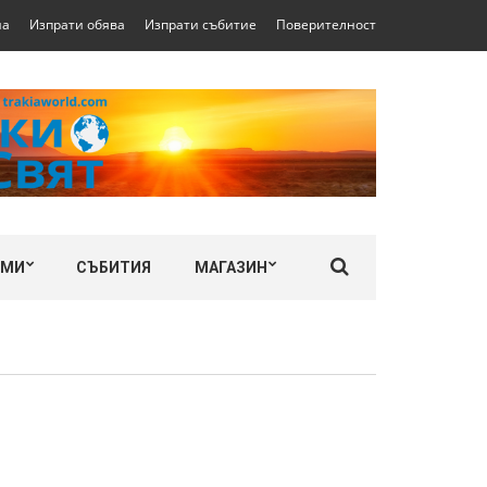
на
Изпрати обява
Изпрати събитие
Поверителност
ЛМИ
СЪБИТИЯ
МАГАЗИН