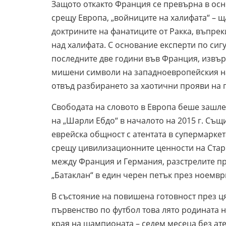
Защото откакто Франция се превърна в осн
срещу Европа, „войниците на халифата“ – щ
доктрините на фанатиците от Ракка, въпре
над халифата. С основание експерти по сиг
последните две години във Франция, извър
мишени символи на западноевропейския нач
отвъд разбирането за хаотични прояви на 
Свободата на словото в Европа беше зашле
на „Шарли Ебдо“ в началото на 2015 г. Същ
еврейска общност с атентата в супермаркет
срещу цивилизационните ценности на Стари
между Франция и Германия, разстрелите пр
„Батаклан“ в един черен петък през ноемвр
В състояние на повишена готовност през ц
първенство по футбол това лято родината н
края на шампионата – седем месеца без ате