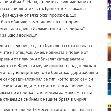
а ни избият!“. Нападателите са ликвидирани от
а специалните части. Един от тях се оказва
 французин от алжирски произход. (До
 бяха обявили самоличността на втория
ермиш или Даеш.) Ислямистите от „халифата“
 за „свои войници“.
 души население, където буквално всеки познава
очите на отец Жак Амел, новината е повече от
рвени от плач очи обикалят катедралата и
илото се. Френски медии описват нападателя като
и от съучениците му той е бил „тихо, дори забавно
 е саморадикализирал се тип, който дори сам си
тезите и доводите, с които искал да повлияе на
всем не е плитка – „не можем да живеем в тази
а отидем да се бием с нашите братя в Сирия“.
 веднъж, преди 18 месеца, когато е арестуван в