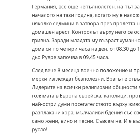
Германия, все още непълнолетен, на път за
началото на тази година, когато му е нало
няколко седмици в затвора през пролетта н
домашен арест. Контролът върху него се о
гривна. Заради младата му възраст хуманн
дома си по четири часа на ден, от 08,30 до 
дьо Рувре започва в 09,45 часа.
След вече 8 месеца военно положение и п
мерки изглеждат безполезни. Врагът е отвъ
Лидерите на всички религиозни общности 
голямата в Европа еврейска, католици, про
най-остри думи посегателството върху живо
разплакани хора, мълчаливи бдения със св
само жени, вино и песни. Съвсем не. И е в
русло!