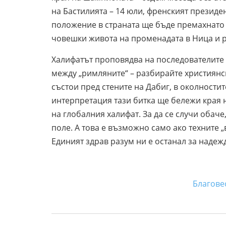
на Бастилията – 14 юли, френският презид
положение в страната ще бъде премахнато 
човешки живота на променадата в Ница и р
Халифатът проповядва на последователите 
между „римляните“ – разбирайте християнск
състои пред стените на Дабиг, в околностит
интерпретация тази битка ще бележи края 
на глобалния халифат. За да се случи обач
поле. А това е възможно само ако техните „
Единият здрав разум ни е останал за надеж
http://www.trud.bg/Arti
Благовест Бен