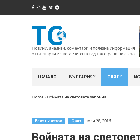
Новини, анализи, коментари и полезна информация
от България и Света! Четен в над 100 страни по света.
НАЧАЛО
БЪЛГАРИЯ
СВЯТ
И
Home
»
Войната на световете започна
,
юли 28, 2016
Близък изток
Свят
Войната на светове