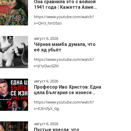
Она сравнила это с войной
1941 года | Кажетта Ахме…
https://www.youtube.com/watch?
v=QH3_hIrO5zo
август 6, 2026
Чёрная мамба думала, что
её яд убьёт
https://www.youtube.com/watch?
v=jI1yDauSZKI
август 6, 2026
Професор Иво Христов: Една
цяла България се изнесе…
https://www.youtube.com/watch?
v=E2trVlyX_Gg
август 6, 2026
Пустые кресла: что