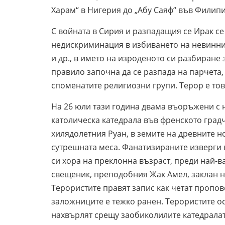
Харам“ в Нигерия до „Абу Саяф“ във Филипи
С войната в Сирия и разпадащия се Ирак се
недискриминация в избиването на невинни 
и др., в името на изроденото си разбиране
правило започна да се разпада на парчета
споменатите религиозни групи. Терор е тов
На 26 юли тази година двама въоръжени с 
католическа катедрала във френското градч
хилядолетния Руан, в земите на древните 
сутрешната меса. Фанатизираните изверги 
си хора на преклонна възраст, преди най-
свещеник, преподобния Жак Амел, заклан н
Терористите правят запис как четат пропов
заложниците е тежко ранен. Терористите о
нахвърлят срещу заобиколилите катедралата