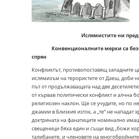
Ислямистите ни предизвиква
Конвенционалните мерки са безполез
спрян
Конфликтът, противопоставящ западните 
ислямизъм на терористите от Даеш, доби н
път от продължаващата над две десетилет
от кървав политически конфликт и алчна б
религиозен наклон. Ще се учудите, но по 
джамии в Близкия изток, а „те“ не нападат 
доктрината на фанатиците номинално имаш
свещеници бяха един и същи вид „божи хора“
талибаните, и членовете на многобройните 