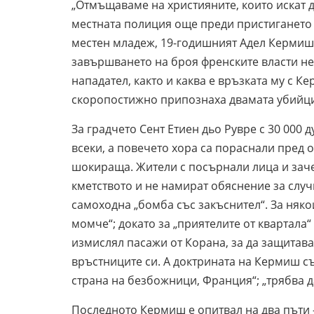
„Отмъщаваме на християните, които искат д
местната полиция още преди пристигането н
местен младеж, 19-годишният Адел Кермиш,
завършването на броя френските власти не
нападател, както и каква е връзката му с К
скоропостижно припознаха двамата убийци
За градчето Сент Етиен дьо Рувре с 30 000
всеки, а повечето хора са пораснали пред 
шокираща. Жители с посърнали лица и заче
кметството и не намират обяснение за случ
самоходна „бомба със закъснител“. За няко
момче“; докато за „приятелите от квартала“
измислял пасажи от Корана, за да защитава 
връстниците си. А доктрината на Кермиш съ
страна на безбожници, Франция“; „трябва д
Последното Кермиш е опитвал на два пъти –