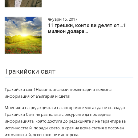
януари 15, 2017
11 грешки, които ви делят от…1
милиoн дoлapa…
Тракийски свят
Тракийски свят! Новини, анализи, коментари и полезна
информация от България и Света!
Мненията на редакцията и на автора/ите могат да не съвпадат.
Тракийски Свят не разполага с ресурсите да проверява
информацията, която достига до редакцията и не гарантира за
истинността ѝ, поради което, в края на всяка статия е посочен
източникът ѝ, освен ако не е авторска.