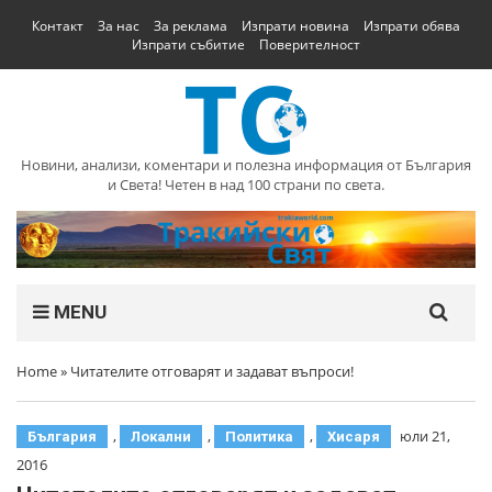
Контакт
За нас
За реклама
Изпрати новина
Изпрати обява
Изпрати събитие
Поверителност
Новини, анализи, коментари и полезна информация от България
и Света! Четен в над 100 страни по света.
MENU
Home
»
Читателите отговарят и задават въпроси!
,
,
,
юли 21,
България
Локални
Политика
Хисаря
2016