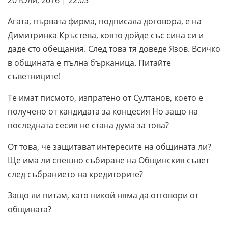
20 Юли, 2016 | 22:03
Агата, първата фирма, подписала договора, е на
Димитринка Кръстева, която дойде със сина си и
даде сто обещания. След това тя доведе Язов. Всичко
в общината е пълна бърканица. Питайте
съветниците!
Те имат писмото, изпратено от Султанов, което е
получено от кандидата за концесия Но защо на
последната сесия не стана дума за това?
От това, че защитават интересите на общината ли?
Ще има ли спешно събиране на Общинския съвет
след събранието на кредиторите?
Защо ли питам, като никой няма да отговори от
общината?