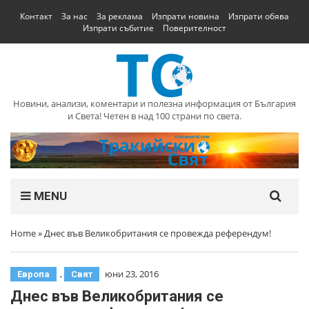
Контакт
За нас
За реклама
Изпрати новина
Изпрати обява
Изпрати събитие
Поверителност
Новини, анализи, коментари и полезна информация от България
и Света! Четен в над 100 страни по света.
MENU
Home
»
Днес във Великобритания се провежда референдум!
,
юни 23, 2016
Европа
Свят
Днес във Великобритания се