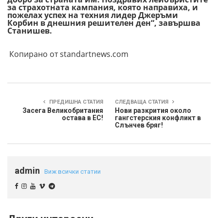
за страхотната кампания, която направиха, и
пожелах успех на техния лидер Джеръми
Корбин в днешния решителен ден“, завършва
Станишев.
Копирано от standartnews.com
ПРЕДИШНА СТАТИЯ
СЛЕДВАЩА СТАТИЯ
Засега Великобритания
Нови разкрития около
остава в ЕС!
гангстерския конфликт в
Слънчев бряг!
admin
Виж всички статии