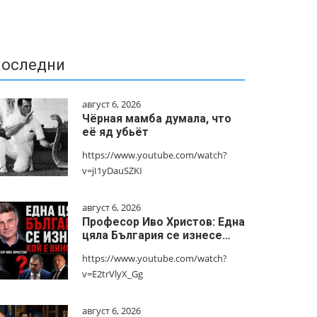
оследни
август 6, 2026
Чёрная мамба думала, что
её яд убьёт
https://www.youtube.com/watch?
v=jI1yDauSZKI
август 6, 2026
Професор Иво Христов: Една
цяла България се изнесе…
https://www.youtube.com/watch?
v=E2trVlyX_Gg
август 6, 2026