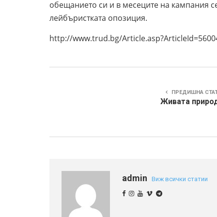
обещанието си и в месеците на кампания се
лейбъристката опозиция.
http://www.trud.bg/Article.asp?ArticleId=560
ПРЕДИШНА СТА
Живата природ
admin
Виж всички статии