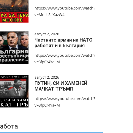
https://www.youtube.com/watch?
v=MdsLSLXazW4
август 2, 2026
Частните армии на НАТО
работят и в България
https://www.youtube.com/watch?
v=3fpCr4Ya–M
август 2, 2026
ПУТИН, СИ И ХАМЕНЕЙ
МАЧКАТ ТРЪМП
https://www.youtube.com/watch?
v=3fpCr4Ya–M
абота