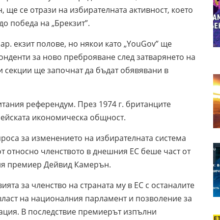
 ще се отрази на избирателната активност, което
о победа на „Брекзит”.
ар. екзит полове, но някои като „YouGov” ще
онденти за ново преброяване след затварянето на
и секции ще започнат да бъдат обявявани в
итания референдум. През 1974 г. британците
опейската икономическа общност.
роса за изменението на избирателната система
т относно членството в днешния ЕС беше част от
ия премиер Дейвид Камерън.
та за членство на страната му в ЕС с останалите
 власт на националния парламент и позволение за
ация. В последствие премиерът изпълни