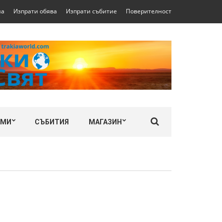
на
Изпрати обява
Изпрати събитие
Поверителност
ЛМИ
СЪБИТИЯ
МАГАЗИН