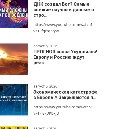
ДНК создал Бог? Самые
свежие научные данные о
стро…
https://www.youtube.com/watch?
v=TLfqcrq5ryw
август 6, 2026
ПРОГНОЗ снова Ухудшился!
Европу и Россию ждут
резк…
август 5, 2026
Экономическая катастрофа
в Европе // Закрываются п…
https://www.youtube.com/watch?
v=TFJE7DKbxjU
август 5, 2026