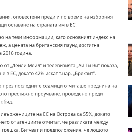
ания, оповестени преди и по време на изборния
щи оставане на страната им в ЕС.
о на тези информации, като основният индекс на
еж, а цената на британския паунд достигна
 2016 година.
от „Дейли Мейл” и телевизията „Ай Ти Ви” показа,
е в ЕС, докато 42% искат т.нар. „Брекзит”.
то през последните седмици отчиташе преднина на
ното престижно проучване, проведено преди
 обяд.
привържениците на ЕС на Острова са 55%, докато
чето от агенциите отчитат, че разликата между
та грешка. Битуват и предположения, че лошото