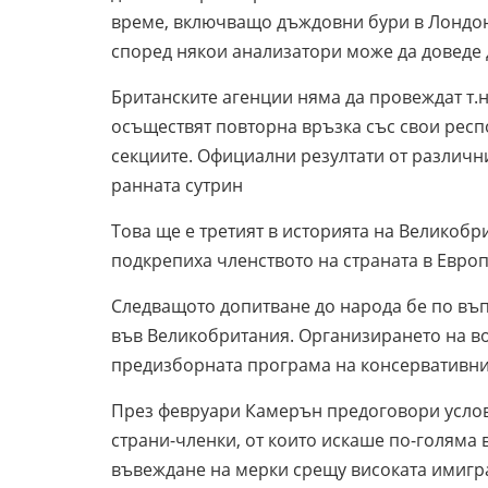
време, включващо дъждовни бури в Лондон,
според някои анализатори може да доведе д
Британските агенции няма да провеждат т.н
осъществят повторна връзка със свои респ
секциите. Официални резултати от различн
ранната сутрин
Това ще е третият в историята на Великобр
подкрепиха членството на страната в Евр
Следващото допитване до народа бе по въп
във Великобритания. Организирането на во
предизборната програма на консервативн
През февруари Камерън предоговори условия
страни-членки, от които искаше по-голяма
въвеждане на мерки срещу високата имигр