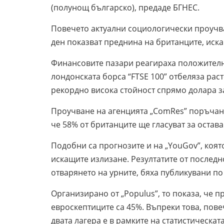
(полунощ българско), предаде БГНЕС.
Повечето актуални социологически проучв
ден показват преднина на британците, иска
Финансовите пазари реагираха положителн
лондонската борса “FTSE 100” отбеляза раст
рекордно висока стойност спрямо долара за
Проучване на агенцията „ComRes” поръчано 
че 58% от британците ще гласуват за оставан
Подобни са прогнозите и на „YouGov”, коя
искащите излизане. Резултатите от послед
отварянето на урните, бяха публикувани по
Организирано от „Populus”, то показа, че 
евроскептиците са 45%. Въпреки това, пове
двата лагера е в рамките на статистическа