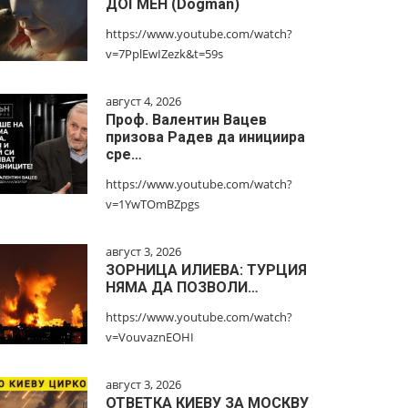
ДОГМЕН (Dogman)
https://www.youtube.com/watch?
v=7PplEwIZezk&t=59s
август 4, 2026
Проф. Валентин Вацев
призова Радев да инициира
сре…
https://www.youtube.com/watch?
v=1YwTOmBZpgs
август 3, 2026
ЗОРНИЦА ИЛИЕВА: ТУРЦИЯ
НЯМА ДА ПОЗВОЛИ…
https://www.youtube.com/watch?
v=VouvaznEOHI
август 3, 2026
ОТВЕТКА КИЕВУ ЗА МОСКВУ