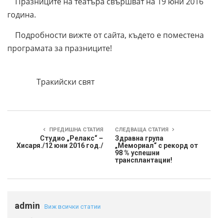
Празниците на театъра свършват на 19 юни 2016
година.
Подробности вижте от сайта, където е поместена
програмата за празниците!
Тракийски свят
ПРЕДИШНА СТАТИЯ
СЛЕДВАЩА СТАТИЯ
Студио „Релакс“ –
Здравна група
Хисаря./12 юни 2016 год./
„Мемориал“ с рекорд от
98 % успешни
трансплантации!
admin
Виж всички статии