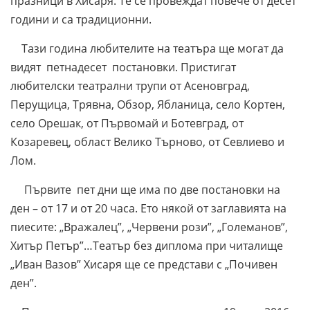
празници в Хисаря. Те се провеждат повече от десет
години и са традиционни.
Тази година любителите на театъра ще могат да
видят петнадесет постановки. Пристигат
любителски театрални трупи от Асеновград,
Перущица, Трявна, Обзор, Ябланица, село Кортен,
село Орешак, от Първомай и Ботевград, от
Козаревец, област Велико Търново, от Севлиево и
Лом.
Първите пет дни ще има по две постановки на
ден – от 17 и от 20 часа. Ето някой от заглавията на
пиесите: „Вражалец”, „Червени рози”, „Големанов”,
Хитър Петър”…Театър без диплома при читалище
„Иван Вазов” Хисаря ще се представи с „Почивен
ден”.