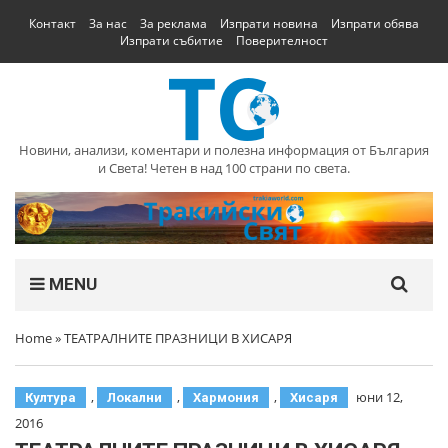
Контакт
За нас
За реклама
Изпрати новина
Изпрати обява
Изпрати събитие
Поверителност
Новини, анализи, коментари и полезна информация от България
и Света! Четен в над 100 страни по света.
MENU
Home
»
ТЕАТРАЛНИТЕ ПРАЗНИЦИ В ХИСАРЯ
,
,
,
юни 12,
Култура
Локални
Хармония
Хисаря
2016