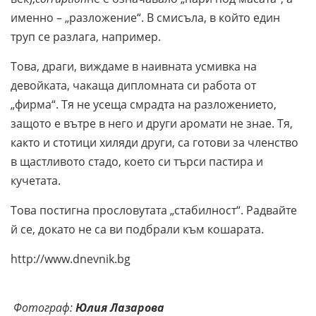
именно – „разложение“. В смисъла, в който един
труп се разлага, например.
Това, драги, виждаме в наивната усмивка на
девойката, чакаща дипломната си работа от
„фирма“. Тя не усеща смрадта на разложението,
защото е вътре в него и други аромати не знае. Тя,
както и стотици хиляди други, са готови за членство
в щастливото стадо, което си търси пастира и
кучетата.
Това постигна прословутата „стабилност“. Радвайте
й се, докато не са ви подбрали към кошарата.
http://www.dnevnik.bg
Фотограф:
Юлия Лазарова