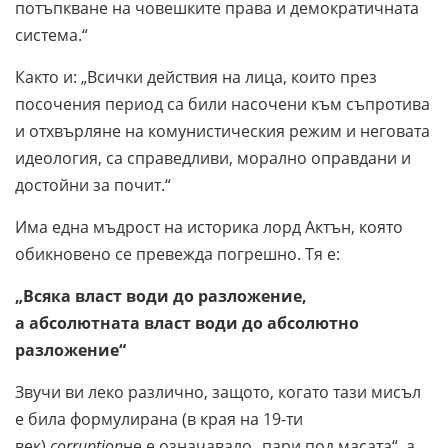
потъпкване на човешките права и демократичната
система.“
Както и: „Всички действия на лица, които през
посочения период са били насочени към съпротива
и отхвърляне на комунистическия режим и неговата
идеология, са справедливи, морално оправдани и
достойни за почит.“
Има една мъдрост на историка лорд Актън, която
обикновено се превежда погрешно. Тя е:
„Всяка власт води до разложение,
а абсолютната власт води до абсолютно
разложение“
Звучи ви леко различно, защото, когато тази мисъл
е била формулирана (в края на 19-ти
век),
corruption
не е означавало „пари под масата“, а