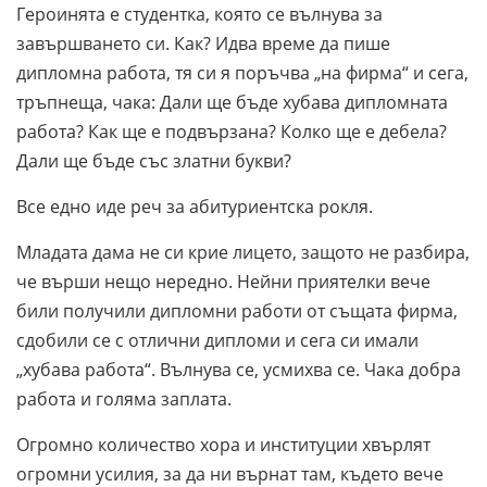
Героинята е студентка, която се вълнува за
завършването си. Как? Идва време да пише
дипломна работа, тя си я поръчва „на фирма“ и сега,
тръпнеща, чака: Дали ще бъде хубава дипломната
работа? Как ще е подвързана? Колко ще е дебела?
Дали ще бъде със златни букви?
Все едно иде реч за абитуриентска рокля.
Младата дама не си крие лицето, защото не разбира,
че върши нещо нередно. Нейни приятелки вече
били получили дипломни работи от същата фирма,
сдобили се с отлични дипломи и сега си имали
„хубава работа“. Вълнува се, усмихва се. Чака добра
работа и голяма заплата.
Огромно количество хора и институции хвърлят
огромни усилия, за да ни върнат там, където вече