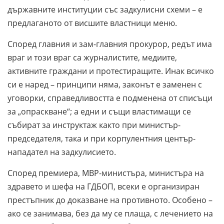
държавните институции със задкулисни схеми – е
предлаганото от висшите властници меню.
Според главния и зам-главния прокурор, редът има
враг и този враг са журналистите, медиите,
активните граждани и протестиращите. Инак всичко
си е наред – принципи няма, законът е заменен с
уговорки, справедливостта е подменена от списъци
за „опраскване“; а едни и същи властимащи се
събират за инструктаж както при министър-
председателя, така и при корпулентния център-
нападател на задкулисието.
Според премиера, МВР-министъра, министъра на
здравето и шефа на ГДБОП, всеки е организиран
престъпник до доказване на противното. Особено –
ако се занимава, без да му се плаща, с лечението на