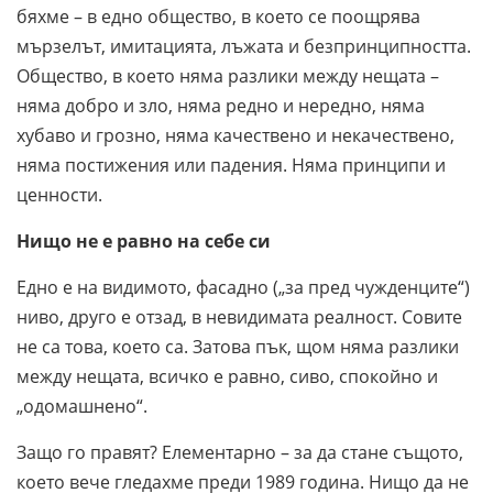
бяхме – в едно общество, в което се поощрява
мързелът, имитацията, лъжата и безпринципността.
Общество, в което няма разлики между нещата –
няма добро и зло, няма редно и нередно, няма
хубаво и грозно, няма качествено и некачествено,
няма постижения или падения. Няма принципи и
ценности.
Нищо не е равно на себе си
Едно е на видимото, фасадно („за пред чужденците“)
ниво, друго е отзад, в невидимата реалност. Совите
не са това, което са. Затова пък, щом няма разлики
между нещата, всичко е равно, сиво, спокойно и
„одомашнено“.
Защо го правят? Елементарно – за да стане същото,
което вече гледахме преди 1989 година. Нищо да не