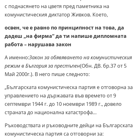
с поднасянето на цветя пред паметника на
комунистическия диктатор Живков. Което,
освен, че е равно по принципност на това, да
дадеш „на фирма“ да ти напише дипломната
работа – нарушава закон
А именно:
Закон за обявяването на комунистическия
режим в България за престъпен
(Обн. ДВ. бр.37 от 5
Май 2000г.). В него пише следното:
„Българската комунистическа партия е отговорна за
управлението на държавата във времето от 9
септември 1944 г. до 10 ноември 1989 г., довело
страната до национална катастрофа…
Ръководствата и ръководните дейци на Българската
комунистическа партия са отговорни за: