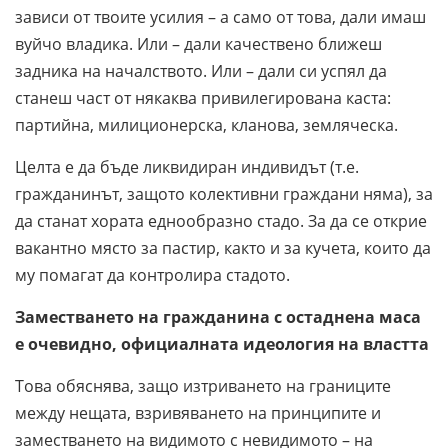
зависи от твоите усилия – а само от това, дали имаш
вуйчо владика. Или – дали качествено ближеш
задника на началството. Или – дали си успял да
станеш част от някаква привилегирована каста:
партийна, милиционерска, кланова, земляческа.
Целта е да бъде ликвидиран индивидът (т.е.
гражданинът, защото колективни граждани няма), за
да станат хората еднообразно стадо. За да се открие
вакантно място за пастир, както и за кучета, които да
му помагат да контролира стадото.
Заместването на гражданина с остаднена маса
е очевидно, официалната идеология на властта
Това обяснява, защо изтриването на границите
между нещата, взривяването на принципите и
заместването на видимото с невидимото – на