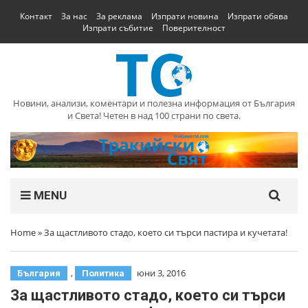
Контакт
За нас
За реклама
Изпрати новина
Изпрати обява
Изпрати събитие
Поверителност
Новини, анализи, коментари и полезна информация от България
и Света! Четен в над 100 страни по света.
MENU
Home
»
За щастливото стадо, което си търси пастира и кучетата!
,
юни 3, 2016
България
Политика
За щастливото стадо, което си търси