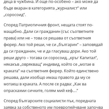
деца в чужбина. И още по-особено – ако може да
бъде вкаран в категорията „журналист“ или
„соросоид“.
Според Патриотичния фронт, нещата стоят по-
мащабно. Дали си гражданин (със съответните
права) или не – това се решава от съответния
фюрер. Ако той реши, че си „българин“ – заповядай
да си гражданин, че и да гласуваш дори. Ако той
реши друго – тогава си соросоид, „кръг Капитал“,
някакъв „оврякващ“ индивид, който се „мотае в
краката“ на съответния фюрер. Който единствено
решава, дали изобщо имаш правото да му се
мотаеш в краката. А после се радва: „Как ва
опраскахми сичките, голям мий кеф….“
Според българските социалисти пък, поредната
заявка за собственото им поевропейчване започва