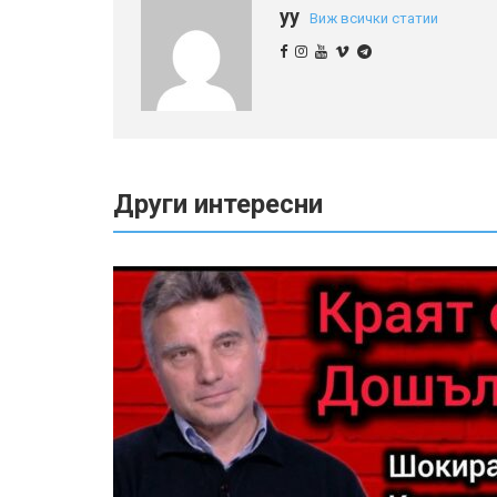
yy
Виж всички статии
Други интересни