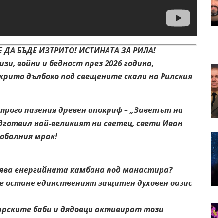
 ДА БЪДЕ ИЗТРИТО! ИСТИНАТА ЗА РИЛА!
и, войни и бедност през 2026 година,
скрито дълбоко под свещените скали на Рилския
строго пазения древен апокриф – „Заветът на
дготвил най-великият ни светец, свети Иван
лобалния мрак!
ява енергийната камбана под манастира?
 остане единственият защитен духовен оазис
рските баби и дядовци активират този