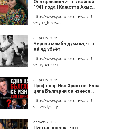
Она сравнила это с войной
1941 года | Кажетта Ахме…
https://www.youtube.com/watch?
v=QH3_hIrO5zo
август 6, 2026
Чёрная мамба думала, что
её яд убьёт
https://www.youtube.com/watch?
v=jI1yDauSZKI
август 6, 2026
Професор Иво Христов: Една
цяла България се изнесе…
https://www.youtube.com/watch?
v=E2trVlyX_Gg
август 6, 2026
Пустые кресла: что