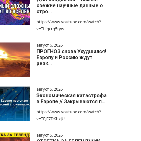
свежие научные данные о
стро…
https://www.youtube.com/watch?
v=TLfqcrq5ryw
август 6, 2026
ПРОГНОЗ снова Ухудшился!
Европу и Россию ждут
резк…
август 5, 2026
Экономическая катастрофа
в Европе // Закрываются п…
https://www.youtube.com/watch?
v=TFJE7DKbxjU
август 5, 2026