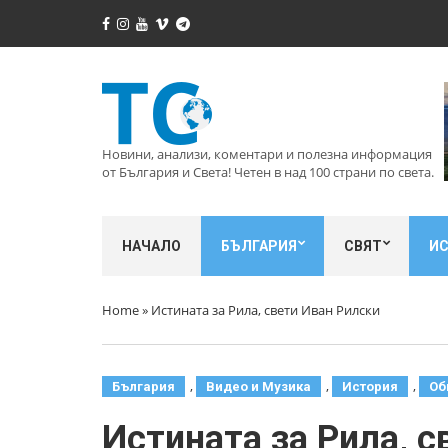
Новини, анализи, коментари и полезна информация
от България и Света! Четен в над 100 страни по света.
НАЧАЛО
БЪЛГАРИЯ
СВЯТ
И
Home
»
Истината за Рила, свети Иван Рилски
,
,
,
България
Видео и Музика
История
Об
Истината за Рила, с