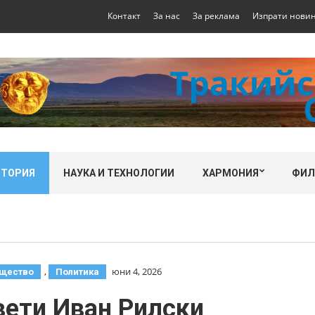
Контакт
За нас
За реклама
Изпрати нови
СТОРИЯ
НАУКА И ТЕХНОЛОГИИ
ХАРМОНИЯ
ФИ
,
юни 4, 2026
щество
Политика
вети Иван Рилски