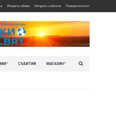
на
Изпрати обява
Изпрати събитие
Поверителност
ЛМИ
СЪБИТИЯ
МАГАЗИН