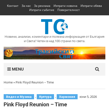
Контакт
За нас
За реклама
Изпрати новина
Изпрати обява
Изпрати събитие
Поверителност
Новини, анализи, коментари и полезна информация от България
и Света! Четен в над 100 страни по света.
MENU
Home
»
Pink Floyd Reunion – Time
,
,
юни 5, 2026
Видео и Музика
Култура
Хармония
Pink Floyd Reunion – Time