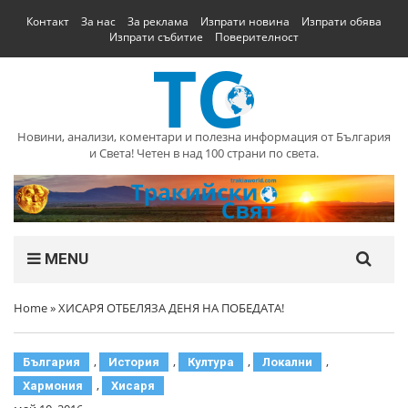
Контакт
За нас
За реклама
Изпрати новина
Изпрати обява
Изпрати събитие
Поверителност
Новини, анализи, коментари и полезна информация от България
и Света! Четен в над 100 страни по света.
MENU
Home
»
ХИСАРЯ ОТБЕЛЯЗА ДЕНЯ НА ПОБЕДАТА!
,
,
,
,
България
История
Култура
Локални
,
Хармония
Хисаря