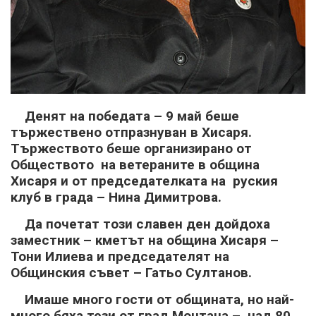
Денят на победата – 9 май беше
тържествено отпразнуван в Хисаря.
Тържеството беше организирано от
Обществото на ветераните в община
Хисаря и от председателката на руския
клуб в града – Нина Димитрова.
Да почетат този славен ден дойдоха
заместник – кметът на община Хисаря –
Тони Илиева и председателят на
Общинския съвет – Гатьо Султанов.
Имаше много гости от общината, но най-
много бяха тези от град Монтана – над 80