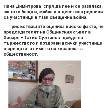
Нина Димитрова спря да пее и се разплака,
защото баща и, майка и и десетина роднини
са участници в тази свещенна война.
Присъстващите оцениха високо факта, че
председателят на Общинския съвет в
Хисаря – Гатьо Султанов дойде на
тържеството и поздрави всички участници
в срещата от името на хисарската
общественост.