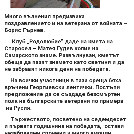
Много вълнения предизвика
поздравлението и на ветерана от войната –
Борис Гърнев.
Клуб „Родолюбие” даде на кмета на
Старосел – Матея Гудев копие на
Самарското знаме. Развълнуван, кметът
обеща да пазят знамето като светиня и да
не забравят никога деня на победата.
На всички участници в тази среща бяха
връчени Георгиевски лентички. Постъпи
предложение да се създаде безсмъртен
полк на българските ветерани по примера
на Русия.
Тържеството, посветено на седемдесет
и първата годишнина на победата, остави
незабравими спомени и много емоции,