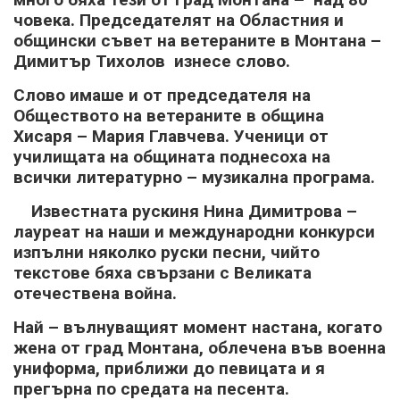
човека. Председателят на Областния и
общински съвет на ветераните в Монтана –
Димитър Тихолов изнесе слово.
Слово имаше и от председателя на
Обществото на ветераните в община
Хисаря – Мария Главчева. Ученици от
училищата на общината поднесоха на
всички литературно – музикална програма.
Известната рускиня Нина Димитрова –
лауреат на наши и международни конкурси
изпълни няколко руски песни, чийто
текстове бяха свързани с Великата
отечествена война.
Най – вълнуващият момент настана, когато
жена от град Монтана, облечена във военна
униформа, приближи до певицата и я
прегърна по средата на песента.