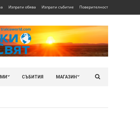
на
Изпрати обява
Изпрати събитие
Поверителност
ЛМИ
СЪБИТИЯ
МАГАЗИН