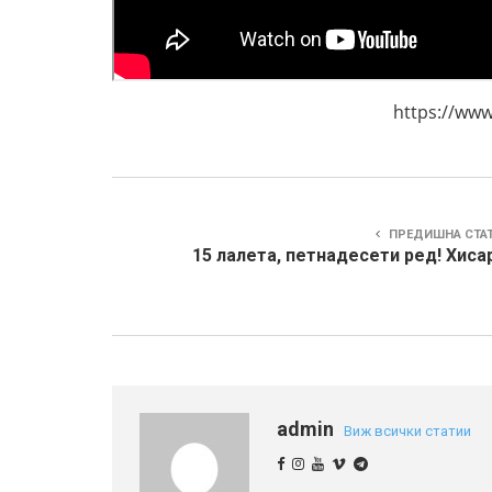
https://www.youtu
ПРЕДИШНА СТА
15 лалета, петнадесети ред! Хиса
admin
Виж всички статии