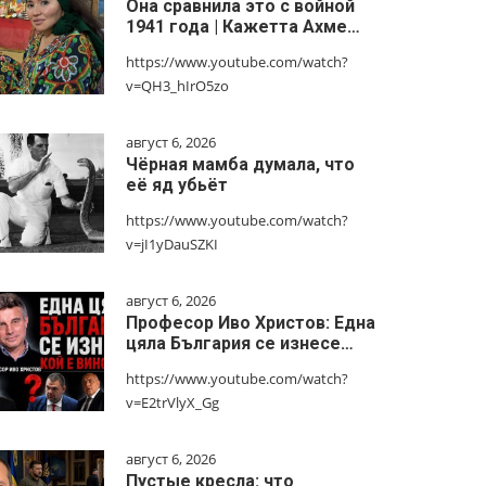
Она сравнила это с войной
1941 года | Кажетта Ахме…
https://www.youtube.com/watch?
v=QH3_hIrO5zo
август 6, 2026
Чёрная мамба думала, что
её яд убьёт
https://www.youtube.com/watch?
v=jI1yDauSZKI
август 6, 2026
Професор Иво Христов: Една
цяла България се изнесе…
https://www.youtube.com/watch?
v=E2trVlyX_Gg
август 6, 2026
Пустые кресла: что