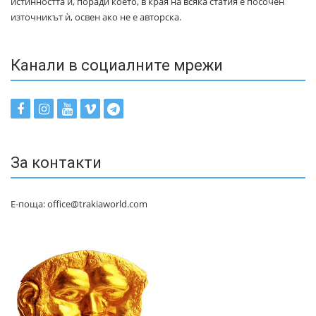
истинността ѝ, поради което, в края на всяка статия е посочен
източникът ѝ, освен ако не е авторска.
Канали в социалните мрежи
За контакти
Е-поща: office@trakiaworld.com