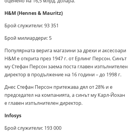
оценено на 16,5 млрд. долара.
H&M (
Hennes & Mauritz
)
Брой служители: 93 351
Брой милиардери: 5
Популярната верига магазини за дрехи и аксесоари
H&M е открита през 1947 г. от Ерлинг Персон. Синът
му Стефан Персон заема поста главен изпълнителен
директор в продължение на 16 години – до 1998 г.
Днес Стефан Персон притежава дял от 28% и е
председател на компанията, а синът му Карл-Йохан
е главен изпълнителен директор.
Infosys
Брой служители: 193 000