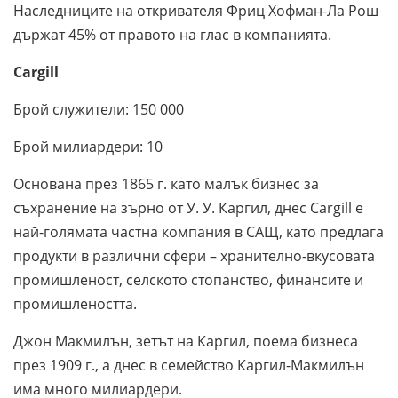
Наследниците на откривателя Фриц Хофман-Ла Рош
държат 45% от правото на глас в компанията.
Cargill
Брой служители: 150 000
Брой милиардери: 10
Основана през 1865 г. като малък бизнес за
съхранение на зърно от У. У. Каргил, днес Cargill е
най-голямата частна компания в САЩ, като предлага
продукти в различни сфери – хранително-вкусовата
промишленост, селското стопанство, финансите и
промишлеността.
Джон Макмилън, зетът на Каргил, поема бизнеса
през 1909 г., а днес в семейство Каргил-Макмилън
има много милиардери.