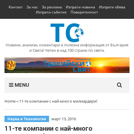
Контакт
За нас
За реклама
Изпрати новина
Изпрати обява
Изпрати събитие
Поверителност
Новини, анализи, коментари и полезна информация от България
и Света! Четен в над 100 страни по света.
MENU
Home
»
11-те компании с най-много милиардери!
март 13, 2016
Наука и Технологии
11-те компании с най-много