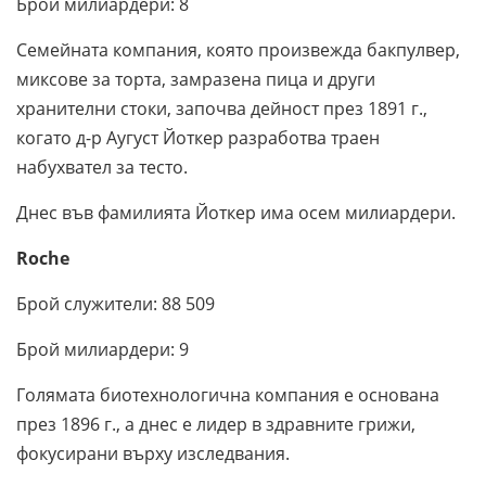
Брой милиардери: 8
Семейната компания, която произвежда бакпулвер,
миксове за торта, замразена пица и други
хранителни стоки, започва дейност през 1891 г.,
когато д-р Аугуст Йоткер разработва траен
набухвател за тесто.
Днес във фамилията Йоткер има осем милиардери.
Roche
Брой служители: 88 509
Брой милиардери: 9
Голямата биотехнологична компания е основана
през 1896 г., а днес е лидер в здравните грижи,
фокусирани върху изследвания.