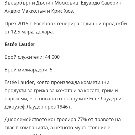
Зъкърбърг и Дъстин Московиц, Едуардо Саверин,
Андрю Макколъм и Крис Хюз.
През 2015 г. Facebook генерира годишни продажби
от 12,5 млрд. долара.
Estée Lauder
Брой служители: 44 000
Брой милиардери: 5
Estée Lauder, която произвежда козметични
продукти за грижа за кожата и за косата, грим и
парфюми, е основана от съпрузите Есте Лаудер и
Джоузеф Лаудер през 1946 г.
Днес семейството контролира 77% от правото на
глас в компанията, а нетното му състояние е