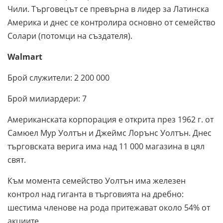
Чили. Търговецът се превърна в лидер за Латинска
Америка и днес се контролира основно от семейство
Солари (потомци на създателя).
Walmart
Брой служители: 2 200 000
Брой милиардери: 7
Американската корпорация е открита през 1962 г. от
Самюел Мур Уолтън и Джеймс Лорънс Уолтън. Днес
търговската верига има над 11 000 магазина в цял
свят.
Към момента семейство Уолтън има железен
контрол над гиганта в търговията на дребно:
шестима членове на рода притежават около 54% от
акциите.