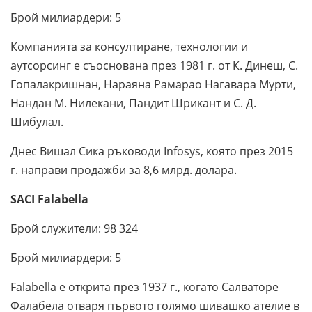
Брой милиардери: 5
Компанията за консултиране, технологии и
аутсорсинг е съоснована през 1981 г. от К. Динеш, С.
Гопалакришнан, Нараяна Рамарао Нагавара Мурти,
Нандан М. Нилекани, Пандит Шрикант и С. Д.
Шибулал.
Днес Вишал Сика ръководи Infosys, която през 2015
г. направи продажби за 8,6 млрд. долара.
SACI Falabella
Брой служители: 98 324
Брой милиардери: 5
Falabella е открита през 1937 г., когато Салваторе
Фалабела отваря първото голямо шивашко ателие в