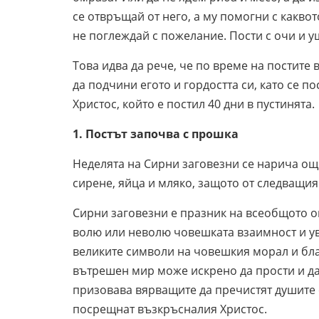
се отвръщай от него, а му помогни с какво
не поглеждай с пожелание. Пости с очи и уши
Това идва да рече, че по време на постите 
да подчини егото и гордостта си, като се по
Христос, който е постил 40 дни в пустинята.
1. Постът започва с прошка
Неделята на Сирни заговезни се нарича ощ
сирене, яйца и мляко, защото от следващия
Сирни заговезни е празник на всеобщото 
волю или неволю човешката взаимност и у
великите символи на човешкия морал и бла
вътрешен мир може искрено да прости и да
призовава вярващите да пречистят душите с
посрещнат възкръсналия Христос.