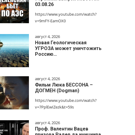
03.08.26
https://www.youtube.com/watch?
v=9mFY-EamOX0
август 4, 2026
Новая Геологическая
УГРОЗА может уничтожить
Россию…
август 4, 2026
Фильм Люка БЕССОНА –
ДОГМЕН (Dogman)
https://www.youtube.com/watch?
v=7PplEwIZezk&t=59s
август 4, 2026
Проф. Валентин Вацев
призова Радев да инициира