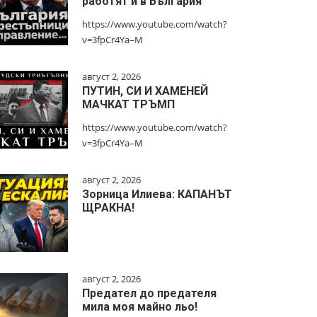
работят и в България
https://www.youtube.com/watch?
v=3fpCr4Ya–M
август 2, 2026
ПУТИН, СИ И ХАМЕНЕЙ
МАЧКАТ ТРЪМП
https://www.youtube.com/watch?
v=3fpCr4Ya–M
август 2, 2026
Зорница Илиева: КАПАНЪТ
ЩРАКНА!
август 2, 2026
Предател до предателя
мила моя майно льо!