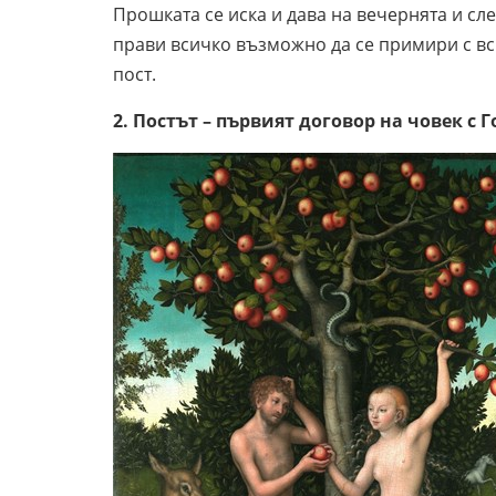
Прошката се иска и дава на вечернята и сле
прави всичко възможно да се примири с вси
пост.
2. Постът – първият договор на човек с 