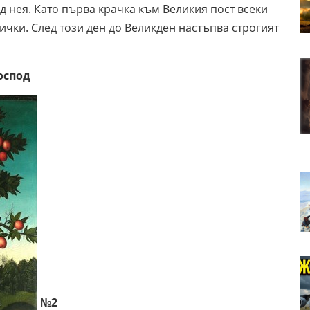
д нея. Като първа крачка към Великия пост всеки
чки. След този ден до Великден настъпва строгият
Господ
№2