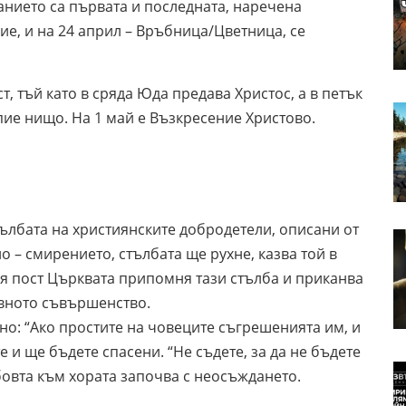
нието са първата и последната, наречена
ие, и на 24 април – Връбница/Цветница, се
ст, тъй като в сряда Юда предава Христос, а в петък
и пие нищо. На 1 май е Възкресение Христово.
стълбата на християнските добродетели, описани от
о – смирението, стълбата ще рухне, казва той в
кия пост Църквата припомня тази стълба и приканва
овното съвършенство.
но: “Ако простите на човеците съгрешенията им, и
 и ще бъдете спасени. “Не съдете, за да не бъдете
юбовта към хората започва с неосъждането.