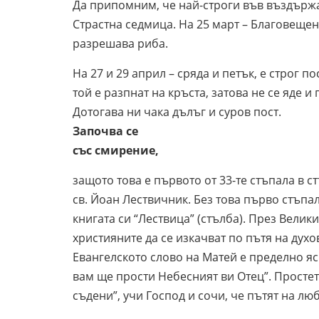
Да припомним, че най-строги във въздържа
Страстна седмица. На 25 март – Благовещен
разрешава риба.
На 27 и 29 април – сряда и петък, е строг по
той е разпнат на кръста, затова не се яде 
Дотогава ни чака дълъг и суров пост.
Започва се
със смирение,
защото това е първото от 33-те стъпала в 
св. Йоан Лествичник. Без това първо стъпал
книгата си “Лествица” (стълба). През Вели
християните да се изкачват по пътя на дух
Евангелското слово на Матей е пределно яс
вам ще прости Небесният ви Отец”. Простете
съдени”, учи Господ и сочи, че пътят на л