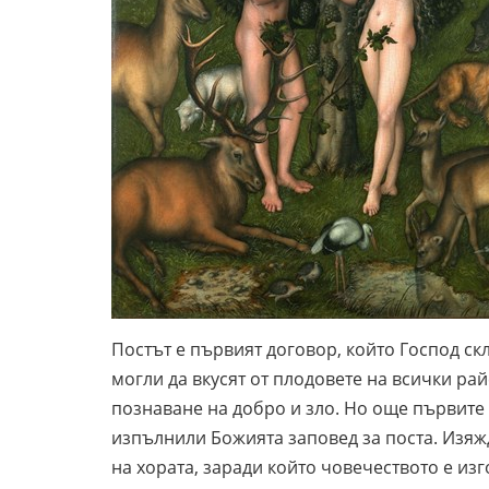
Постът е първият договор, който Господ склю
могли да вкусят от плодовете на всички ра
познаване на добро и зло. Но още първите 
изпълнили Божията заповед за поста. Изяж
на хората, заради който човечеството е изг