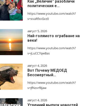
Как „Величие“ разобличи
политическия е…
https://www.youtube.com/watch?
v=xvaRfxvGvz0
август 5, 2026
Най-голямото ограбване на
века!
https://www.youtube.com/watch?
v=jLuCC7qwBas
август 4, 2026
Вот Почему МЕДОЕД
Бессмертный…
https://www.youtube.com/watch?
v=JfNzvrf8jaw
август 4, 2026
Утренний выпуск новостей