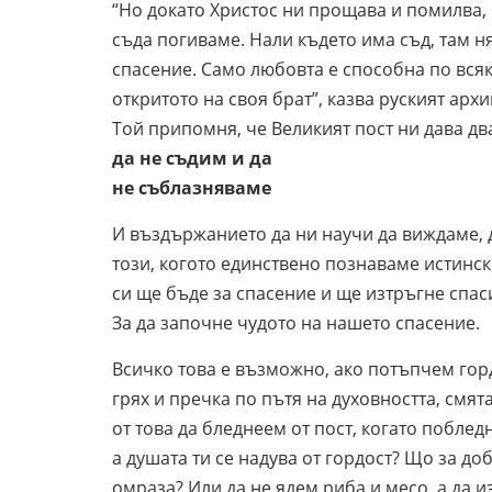
“Но докато Христос ни прощава и помилва,
съда погиваме. Нали където има съд, там н
спасение. Само любовта е способна по вся
откритото на своя брат”, казва руският арх
Той припомня, че Великият пост ни дава дв
да не съдим и да
не съблазняваме
И въздържанието да ни научи да виждаме, 
този, когото единствено познаваме истинск
си ще бъде за спасение и ще изтръгне спас
За да започне чудото на нашето спасение.
Всичко това е възможно, ако потъпчем гордо
грях и пречка по пътя на духовността, смята
от това да бледнеем от пост, когато поблед
а душата ти се надува от гордост? Що за до
омраза? Или да не ядем риба и месо, а да и