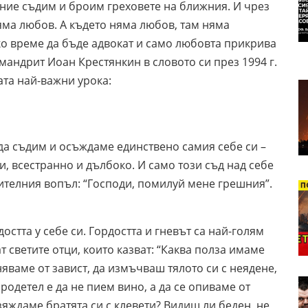
 ние съдим и броим греховете на ближния. И чрез
яма любов. А където няма любов, там няма
ко време да бъде адвокат и само любовта прикрива
имандрит Иоан Крестянкин в словото си през 1994 г.
ата най-важни урока:
да съдим и осъждаме единствено самия себе си –
и, всестранно и дълбоко. И само този съд над себе
ителния вопъл: “Господи, помилуй мене грешния”.
стта у себе си. Гордостта и гневът са най-голям
т светите отци, които казват: “Каква полза имаме
няваме от завист, да измъчваш тялото си с неядене,
бродетел е да не пием вино, а да се опиваме от
зяждаме братята си с клевети? Видиш ли беден, не