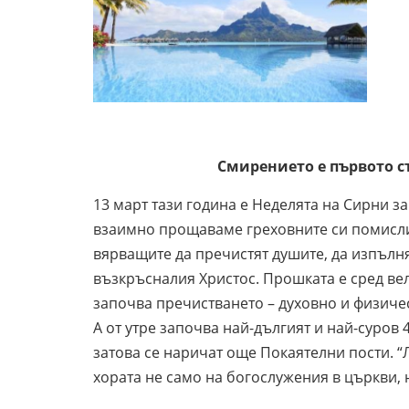
Смирението е първото ст
13 март тази година е Неделята на Сирни 
взаимно прощаваме греховните си помисли 
вярващите да пречистят душите, да изпълня
възкръсналия Христос. Прошката е сред ве
започва пречистването – духовно и физичес
А от утре започва най-дългият и най-суров 
затова се наричат още Покаятелни пости. “Л
хората не само на богослужения в църкви, но