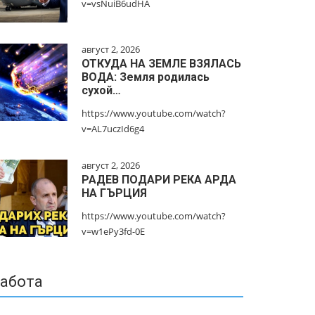
v=vsNuiB6udHA
август 2, 2026
ОТКУДА НА ЗЕМЛЕ ВЗЯЛАСЬ
ВОДА: Земля родилась
сухой…
https://www.youtube.com/watch?
v=AL7uczId6g4
август 2, 2026
РАДЕВ ПОДАРИ РЕКА АРДА
НА ГЪРЦИЯ
https://www.youtube.com/watch?
v=w1ePy3fd-0E
абота