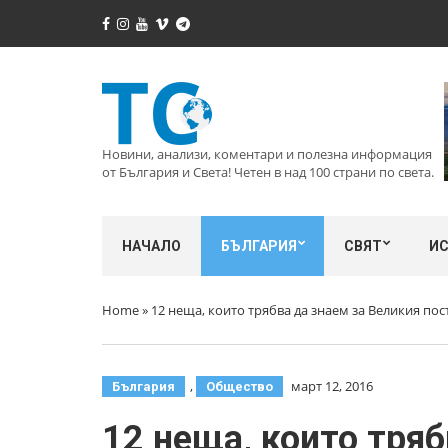
Новини, анализи, коментари и полезна информация
от България и Света! Четен в над 100 страни по света.
НАЧАЛО
БЪЛГАРИЯ
СВЯТ
И
Home
»
12 неща, които трябва да знаем за Великия пост
,
март 12, 2016
България
Общество
12 неща, които тряб