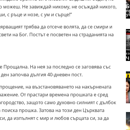
то можеш. Не завиждай никому, не осъждай никого,
, с ръце и нозе, с ум и сърце!”
вярващият трябва да отсече волята, да се смири и
свети на Бог. Постът е посветен на страданията на
е Прощална. На нея за последно се заговява със
 ден започва дългия 40-дневен пост.
опрощение, на възстановяването на накърнената
важение. От прастари времена прошката е сред
городство, защото само духовно силният с дълбок
 поиска прошка. Затова на този ден Църквата
и, да изпълнят с мир и любов сърцата си, за да