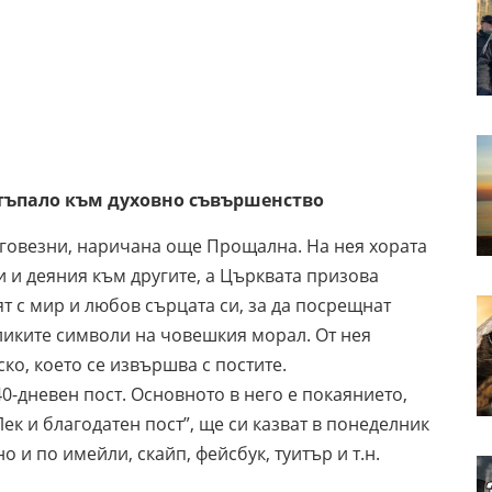
ъпало
към духовно съвършенство
заговезни, наричана още Прощална. На нея хората
и деяния към другите, а Църквата призова
т с мир и любов сърцата си, за да посрещнат
ликите символи на човешкия морал. От нея
ко, което се извършва с постите.
40-дневен пост. Основното в него е покаянието,
ек и благодатен пост”, ще си казват в понеделник
 и по имейли, скайп, фейсбук, туитър и т.н.