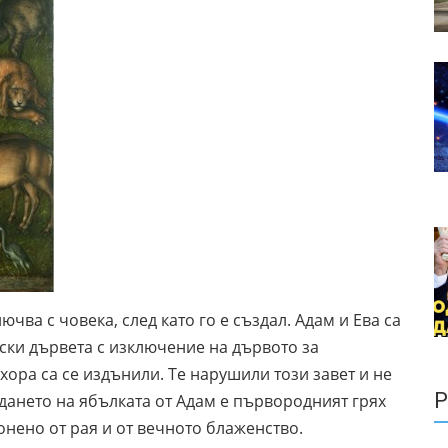
чва с човека, след като го е създал. Адам и Ева са
йски дървета с изключение на дървото за
хора са се издънили. Те нарушили този завет и не
Р
дането на ябълката от Адам е първородният грях
онено от рая и от вечното блаженство.