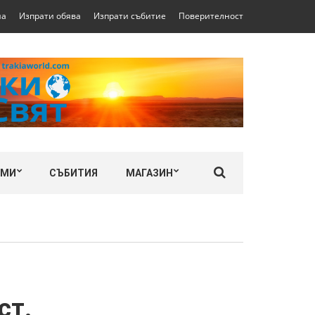
на
Изпрати обява
Изпрати събитие
Поверителност
ЛМИ
СЪБИТИЯ
МАГАЗИН
ст.