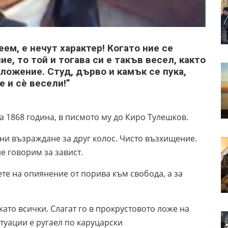
ем, е нечут характер! Когато ние се
, то той и тогава си е такъв весел, както
оложение. Студ, дърво и камък се пука,
е и сè весели!”
а 1868 година, в писмото му до Киро Тулешков.
ни възраждане за друг колос. Чисто възхищение.
е говорим за завист.
ете на опиянение от порива към свобода, а за
 като всички. Слагат го в прокрустовото ложе на
итуации е ругаел по каруцарски