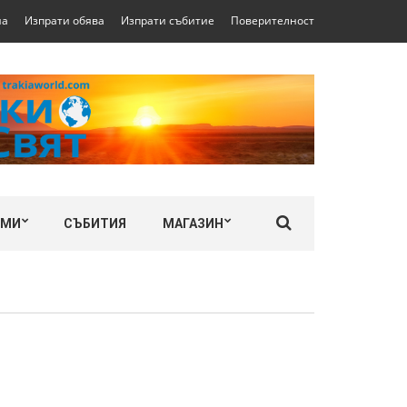
на
Изпрати обява
Изпрати събитие
Поверителност
ЛМИ
СЪБИТИЯ
МАГАЗИН