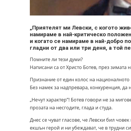
„Приятелят ми Левски, с когото живе
намираме в най-критическо положение
и когато се намираме в най-добро п
гладни от два или три деня, а той пе
Помните ли тези думи?
Написани са от Христо Ботев, през зимата н
Признание от един колос на националното 
Без намек за надпревара, конкуренция, да н
„Нечут характер”! Ботев говори не за мигов
прозата на несгодите, глада и студа.
Днес се чуват гласове, че Левски бил човек
екшън герой и ни убеждават, че в трудни с