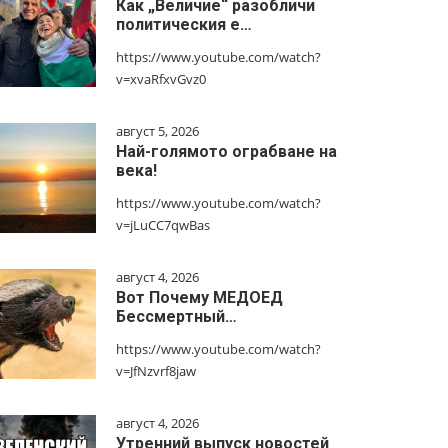
Как „Величие“ разобличи
политическия е…
https://www.youtube.com/watch?
v=xvaRfxvGvz0
август 5, 2026
Най-голямото ограбване на
века!
https://www.youtube.com/watch?
v=jLuCC7qwBas
август 4, 2026
Вот Почему МЕДОЕД
Бессмертный…
https://www.youtube.com/watch?
v=JfNzvrf8jaw
август 4, 2026
Утренний выпуск новостей