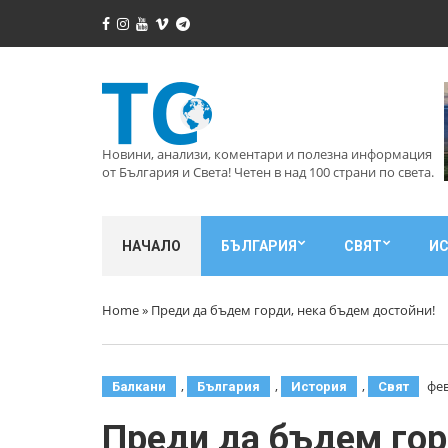
Новини, анализи, коментари и полезна информация
от България и Света! Четен в над 100 страни по света.
НАЧАЛО
БЪЛГАРИЯ
СВЯТ
И
Home
»
Преди да бъдем горди, нека бъдем достойни!
,
,
,
фев
Балкани
България
История
Свят
Преди да бъдем гор