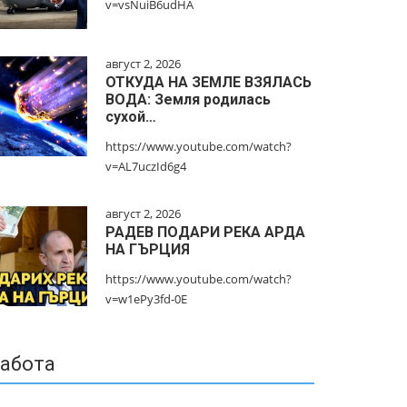
v=vsNuiB6udHA
август 2, 2026
ОТКУДА НА ЗЕМЛЕ ВЗЯЛАСЬ
ВОДА: Земля родилась
сухой…
https://www.youtube.com/watch?
v=AL7uczId6g4
август 2, 2026
РАДЕВ ПОДАРИ РЕКА АРДА
НА ГЪРЦИЯ
https://www.youtube.com/watch?
v=w1ePy3fd-0E
абота