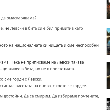
и да омаскаряваме?
е, че Левски в бита си е бил примитив като
ъното на националната си нищета и сме неспособни
изма. Нека не приписваме на Левски такава
ъщо живее в бита, но не в простотията.
о сме горди с Левски.
тигнал висотата на онова, с което се гордее.
ем достойни. Да се смирим. Да избираме почтените,