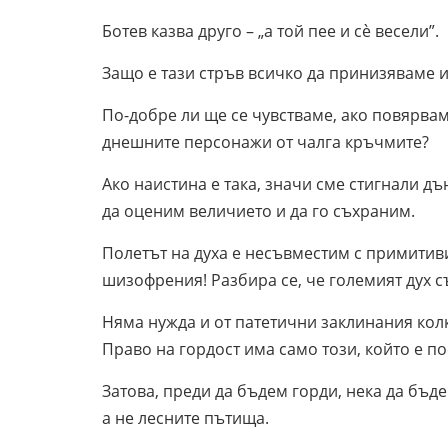
Ботев казва друго – „а той пее и сè весели”.
Защо е тази стръв всичко да принизяваме 
По-добре ли ще се чувстваме, ако повярвам
днешните персонажи от чалга кръчмите?
Ако наистина е така, значи сме стигнали д
да оценим величието и да го съхраним.
Полетът на духа е несъвместим с примитив
шизофрения! Разбира се, че големият дух с
Няма нужда и от патетични заклинания колк
Право на гордост има само този, който е пос
Затова, преди да бъдем горди, нека да бъд
а не лесните пътища.