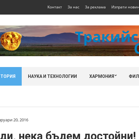
Контакт
За нас
За реклама
Изпрати нови
СТОРИЯ
НАУКА И ТЕХНОЛОГИИ
ХАРМОНИЯ
ФИ
руари 20, 2016
ди, нека бъдем достойни!