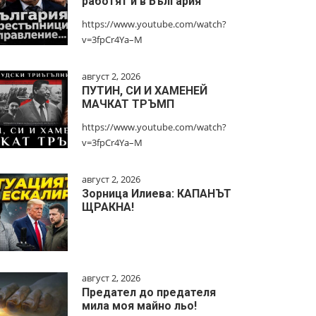
работят и в България
https://www.youtube.com/watch?
v=3fpCr4Ya–M
август 2, 2026
ПУТИН, СИ И ХАМЕНЕЙ
МАЧКАТ ТРЪМП
https://www.youtube.com/watch?
v=3fpCr4Ya–M
август 2, 2026
Зорница Илиева: КАПАНЪТ
ЩРАКНА!
август 2, 2026
Предател до предателя
мила моя майно льо!