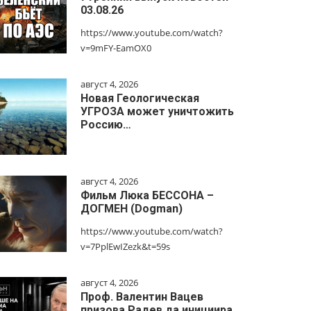
03.08.26
https://www.youtube.com/watch?
v=9mFY-EamOX0
август 4, 2026
Новая Геологическая
УГРОЗА может уничтожить
Россию…
август 4, 2026
Фильм Люка БЕССОНА –
ДОГМЕН (Dogman)
https://www.youtube.com/watch?
v=7PplEwIZezk&t=59s
август 4, 2026
Проф. Валентин Вацев
призова Радев да инициира