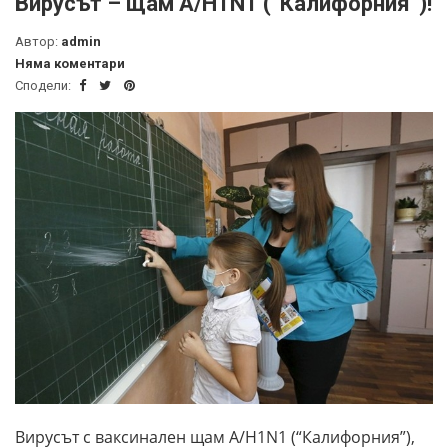
Вирусът – щам A/H1N1 (“Калифорния”)!
Автор:
admin
Няма коментари
Сподели:
Вирусът с ваксинален щам A/H1N1 (“Калифорния”),