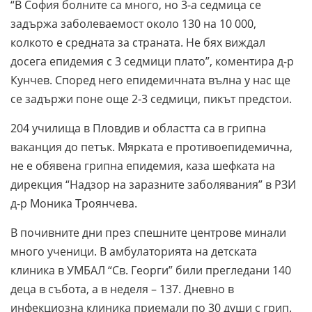
“В София болните са много, но 3-а седмица се
задържа заболеваемост около 130 на 10 000,
колкото е средната за страната. Не бях виждал
досега епидемия с 3 седмици плато”, коментира д-р
Кунчев. Според него епидемичната вълна у нас ще
се задържи поне още 2-3 седмици, пикът предстои.
204 училища в Пловдив и областта са в грипна
ваканция до петък. Мярката е противоепидемична,
не е обявена грипна епидемия, каза шефката на
дирекция “Надзор на заразните заболявания” в РЗИ
д-р Моника Троянчева.
В почивните дни през спешните центрове минали
много ученици. В амбулаторията на детската
клиника в УМБАЛ “Св. Георги” били прегледани 140
деца в събота, а в неделя – 137. Дневно в
инфекциозна клиника приемали по 30 души с грип.