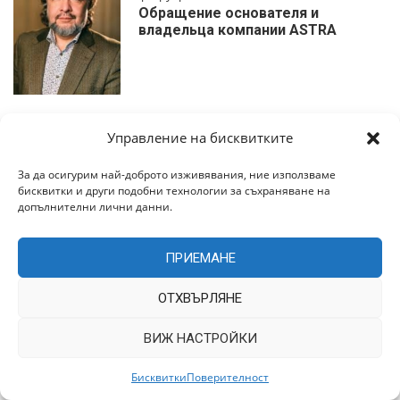
Обращение основателя и
владельца компании ASTRA
януари 15, 2017
Управление на бисквитките
11 грешки, които ви делят от…1
милиoн дoлapa…
За да осигурим най-доброто изживявания, ние използваме
бисквитки и други подобни технологии за съхраняване на
допълнителни лични данни.
ПРИЕМАНЕ
Тракийски свят
ОТХВЪРЛЯНЕ
Тракийски свят! Новини, анализи, коментари и полезна
ВИЖ НАСТРОЙКИ
информация от България и Света!
Бисквитки
Поверителност
Мненията на редакцията и на автора/ите могат да не съвпадат.