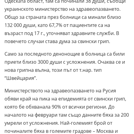
Одеската област, там са починали 38 души, съобщи
украинското министерство на здравеопазването.
Общо за страната през болници са минали близо
132 000 души, като 67,7% от пациентите са на
възраст под 17 г., уточняват здравните служби. В
повечето случаи става дума за свински грип.
Само за последното денонощие в болница са били
приети близо 3000 души с усложнения. Очаква се и
нова грипна вълна, този път от т.нар. тип
“Швейцария”.
Министерството на здравеопазването на Русия
обяви край на пика на епидемията от свински грип,
която бе обхванала 90% от всички региони. До
началото на февруари там също данните бяха за 200
умрели от усложнения. Най-големият брой от
починалите бяха в големите градове – Москва и