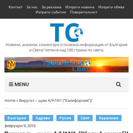
Контакт
За нас
За реклама
Изпрати новина
Изпрати обява
Изпрати събитие
Поверителност
Новини, анализи, коментари и полезна информация от България
и Света! Четен в над 100 страни по света.
MENU
Home
»
Вирусът – щам A/H1N1 (“Калифорния”)!
,
,
,
,
България
Здраве
Русия
Свят
Хармония
февруари 9, 2016