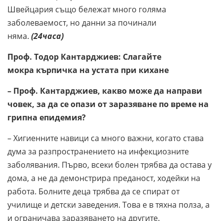
Швейцария също бележат много голяма
заболеваемост, но данни за починали
няма.
(24часа)
Проф. Тодор Кантарджиев:
Слагайте
мокра
кърпичка на устата
при кихане
– Проф. Кантарджиев, какво може да направи
човек, за да се опази от заразяване по време на
грипна епидемия?
– Хигиенните навици са много важни, когато става
дума за разпространението на инфекциозните
заболявания. Първо, всеки болен трябва да остава у
дома, а не да демонстрира преданост, ходейки на
работа. Болните деца трябва да се спират от
училище и детски заведения. Това е в тяхна полза, а
и ограничава заразяването на другите.