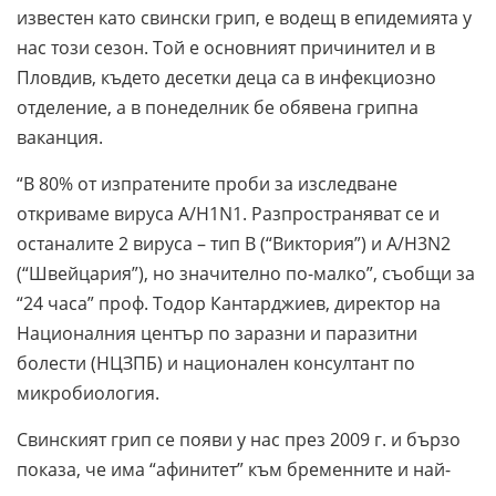
известен като свински грип, е водещ в епидемията у
нас този сезон. Той е основният причинител и в
Пловдив, където десетки деца са в инфекциозно
отделение, а в понеделник бе обявена грипна
ваканция.
“В 80% от изпратените проби за изследване
откриваме вируса A/H1N1. Разпространяват се и
останалите 2 вируса – тип В (“Виктория”) и А/H3N2
(“Швейцария”), но значително по-малко”, съобщи за
“24 часа” проф. Тодор Кантарджиев, директор на
Националния център по заразни и паразитни
болести (НЦЗПБ) и национален консултант по
микробиология.
Свинският грип се появи у нас през 2009 г. и бързо
показа, че има “афинитет” към бременните и най-