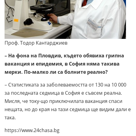
Проф. Тодор Кантарджиев
– На фона на Пловдив, където обявиха грипна
ваканция и епидемия, в София няма такива
мерки. По-малко ли са болните реално?
– Статистиката за заболеваемостта от 130 на 10 000
за последната седмица в София е съвсем реална.
Мисля, че току-що приключилата ваканция спаси
нещата, но до края на тази седмица ще видим дали е
така.
https://www.24chasa.bg