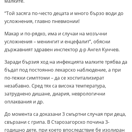
малките.
“Той засяга по-често децата и много бързо води до
усложнения, главно пневмонии!
Макар и по-рядко, има и случаи на мозъчни
усложнения – менингит и енцефалит”, обясни
държавният здравен инспектор д-р Ангел Кунчев.
Заради бързия ход на инфекцията малките трябва да
бъдат под постоянно лекарско наблюдение, а при
по-тежки симптоми – да се хоспитализират
незабавно. Сред тях са висока температура,
затруднено дишане, диария, неврологични
оплаквания и др.
До момента са доказани 3 смъртни случая при деца,
свързани с грипа. В Старозагорско почина 3-
годишно дете, при което впоследствие бе изолиран