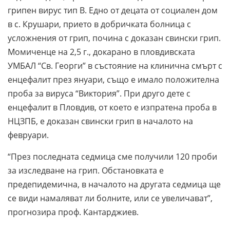
грипен вирус тип В. Едно от децата от социален дом
в с. Крушари, прието в добричката болница с
усложнения от грип, почина с доказан свински грип.
Момиченце на 2,5 г., докарано в пловдивската
УМБАЛ “Св. Георги” в състояние на клинична смърт с
енцефалит през януари, също е имало положителна
проба за вируса “Виктория”. При друго дете с
енцефалит в Пловдив, от което е изпратена проба в
НЦЗПБ, е доказан свински грип в началото на
февруари.
“През последната седмица сме получили 120 проби
за изследване на грип. Обстановката е
предепидемична, в началото на другата седмица ще
се види намаляват ли болните, или се увеличават”,
прогнозира проф. Кантарджиев.