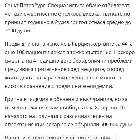
Санкт Петербург. Специалистите обаче отбелязват,
че тази смъртност не е толкова висока, тъй като по
принцип годишно в Русия грипът отнася средно до
2000 души.
Преди дни стана ясно, че в Гърция жертвите са 44, а
още 106 пациенти лежат в тежко състояние. Наскоро
смъртта на 4-годишно дете без хронични проблеми
предизвика притеснение сред медиците, според
които делът на заразените деца сега е много по-
висок в сравнение с предишните епидемии.
Грипна епидемия е обявена и във Франция, но за
момента властите там съобщават за 8 жертви. От
началото на годината с различна степен на
оплаквания към лекар са се обърнали 500 000 души.
Източните, централните и южните кантони на