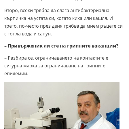
Второ, всеки трябва да слага антибактериална
кърпичка на устата си, когато киха или кашля. И
трето, по-често през деня трябва да мием ръцете си
с топла вода и сапун.
– Привърженик ли сте на грипните ваканции?
– Разбира се, ограничаването на контактите е
сигурна мярка за ограничаване на грипните
епидемии.