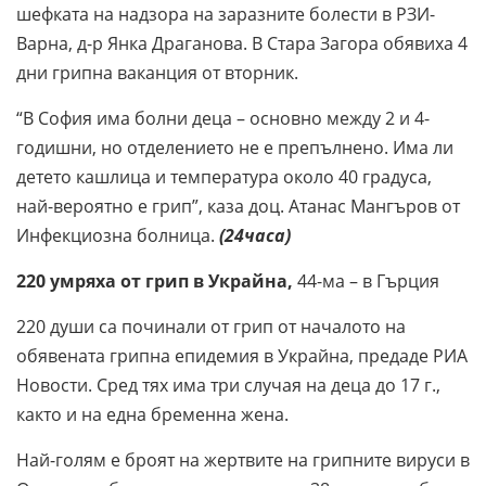
шефката на надзора на заразните болести в РЗИ-
Варна, д-р Янка Драганова. В Стара Загора обявиха 4
дни грипна ваканция от вторник.
“В София има болни деца – основно между 2 и 4-
годишни, но отделението не е препълнено. Има ли
детето кашлица и температура около 40 градуса,
най-вероятно е грип”, каза доц. Атанас Мангъров от
Инфекциозна болница.
(24часа)
220 умряха от грип
в
Украйна,
44-ма – в Гърция
220 души са починали от грип от началото на
обявената грипна епидемия в Украйна, предаде РИА
Новости. Сред тях има три случая на деца до 17 г.,
както и на една бременна жена.
Най-голям е броят на жертвите на грипните вируси в