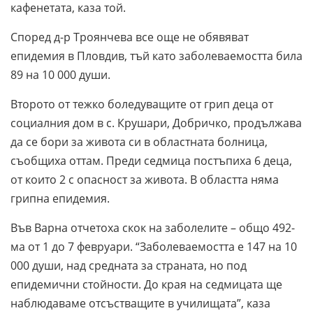
кафенетата, каза той.
Според д-р Троянчева все още не обявяват
епидемия в Пловдив, тъй като заболеваемостта била
89 на 10 000 души.
Второто от тежко боледуващите от грип деца от
социалния дом в с. Крушари, Добричко, продължава
да се бори за живота си в областната болница,
съобщиха оттам. Преди седмица постъпиха 6 деца,
от които 2 с опасност за живота. В областта няма
грипна епидемия.
Във Варна отчетоха скок на заболелите – общо 492-
ма от 1 до 7 февруари. “Заболеваемостта е 147 на 10
000 души, над средната за страната, но под
епидемични стойности. До края на седмицата ще
наблюдаваме отсъстващите в училищата”, каза