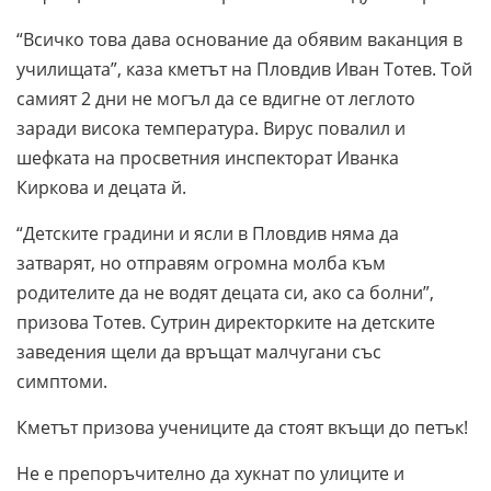
“Всичко това дава основание да обявим ваканция в
училищата”, каза кметът на Пловдив Иван Тотев. Той
самият 2 дни не могъл да се вдигне от леглото
заради висока температура. Вирус повалил и
шефката на просветния инспекторат Иванка
Киркова и децата й.
“Детските градини и ясли в Пловдив няма да
затварят, но отправям огромна молба към
родителите да не водят децата си, ако са болни”,
призова Тотев. Сутрин директорките на детските
заведения щели да връщат малчугани със
симптоми.
Кметът призова учениците да стоят вкъщи до петък!
Не е препоръчително да хукнат по улиците и