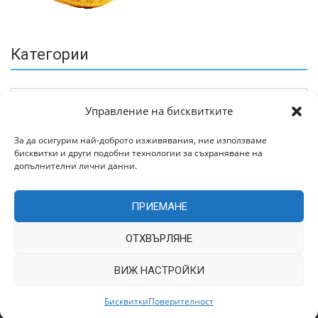
Категории
Управление на бисквитките
За да осигурим най-доброто изживявания, ние използваме
бисквитки и други подобни технологии за съхраняване на
Архив
допълнителни лични данни.
ПРИЕМАНЕ
ОТХВЪРЛЯНЕ
ВИЖ НАСТРОЙКИ
Всички права запазени © 2022 | Цитирането на статии от
TrakiaWorld.com само с позоваване на източника.
Бисквитки
Поверителност