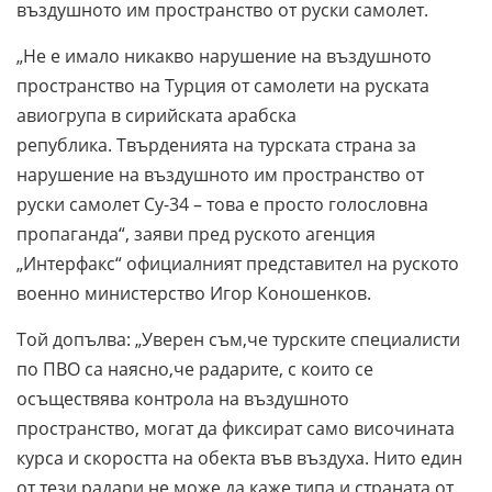
въздушното им пространство от руски самолет.
„Не е имало никакво нарушение на въздушното
пространство на Турция от самолети на руската
авиогрупа в сирийската арабска
републик
а.
Твърденията на турската страна за
нарушение на въздушното им пространство от
руски самолет Су-34 – това е просто голословна
пропаганда“, заяви пред руското агенция
„Интерфакс“ официалният представител на руското
военно министерство Игор Коношенков.
Той допълва: „Уверен съм,че турските специалисти
по ПВО са наясно,че радарите, с които се
осъществява контрола на въздушното
пространство, могат да фиксират само височината
курса и скоростта на обекта във въздуха. Нито един
от тези радари не може да каже типа и страната от