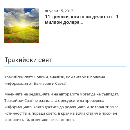
януари 15, 2017
11 грешки, които ви делят от…1
милиoн дoлapa…
Тракийски свят
Тракийски свят! Новини, анализи, коментари и полезна
информация от България и Света!
Мненията на редакцията и на автора/ите могат да не съвпадат.
Тракийски Свят не разполага с ресурсите да проверява
информацията, която достига до редакцията и не гарантира за
истинността ѝ, поради което, в края на всяка статия е посочен
източникът ѝ, освен ако не е авторска.