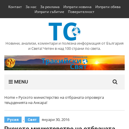
Контакт
За нас
За реклама
Изпрати новина
Изпрати обява
Изпрати събитие
Поверителност
Новини, анализи, коментари и полезна информация от България
и Света! Четен в над 100 страни по света.
MENU
Home
»
Руското министерство на отбраната опроверга
твърденията на Анкара!
,
януари 30, 2016
Русия
Свят
Руското министерство на отбраната