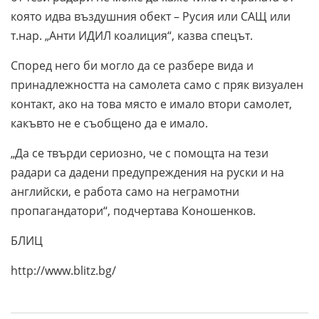
която идва въздушния обект – Руси
я
или САЩ или
т.нар. „Анти ИДИЛ коалиция“, казва спецът.
Според него би могло да се разбере вида и
принадлежността на самолета само с пряк визуален
контакт, ако на това място е имало втори самолет,
какъвто не е съобщено да е имало.
„Да се твърди сериозно, че с помощта на тези
радари са дадени предупреждения на руски и на
английски, е работа само на неграмотни
пропагандатори“, подчертава Коношенков.
БЛИЦ
http://www.blitz.bg/