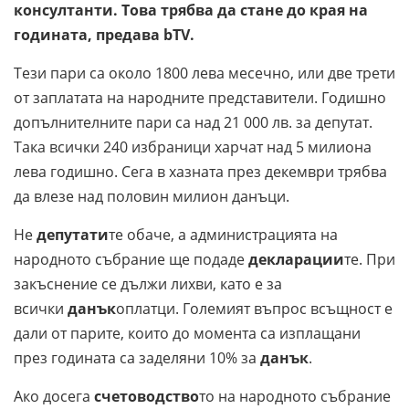
консултанти. Това трябва да стане до края на
годината, предава bTV.
Тези пари са около 1800 лева месечно, или две трети
от заплатата на народните представители. Годишно
допълнителните пари са над 21 000 лв. за депутат.
Така всички 240 избраници харчат над 5 милиона
лева годишно. Сега в хазната през декември трябва
да влезе над половин милион данъци.
Не
депутати
те обаче, а администрацията на
народното събрание ще подаде
декларации
те. При
закъснение се дължи лихви, като е за
всички
данък
оплатци. Големият въпрос всъщност е
дали от парите, които до момента са изплащани
през годината са заделяни 10% за
данък
.
Ако досега
счетоводство
то на народното събрание