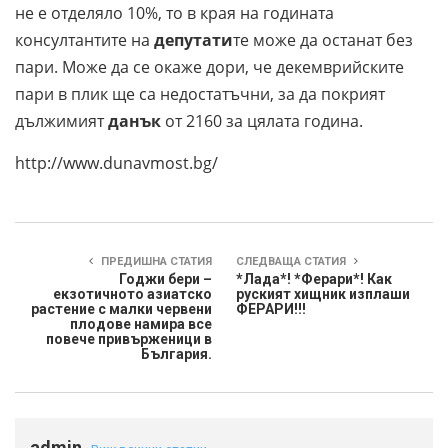
не е отделяло 10%, то в края на годината
консултантите на
депутати
те може да останат без
пари. Може да се окаже дори, че декемврийските
пари в плик ще са недостатъчни, за да покрият
дължимият
данък
от 2160 за цялата година.
http://www.dunavmost.bg/
ПРЕДИШНА СТАТИЯ
СЛЕДВАЩА СТАТИЯ
Годжи бери –
*Лада*! *Ферари*! Как
екзотичното азиатско
руският хищник изплаши
растение с малки червени
ФЕРАРИ!!!
плодове намира все
повече привърженици в
България.
admin