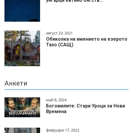
унгарци евтино бягств…
август 23, 2021
Обиколка на имението на езерото
Тахо (САЩ)
Анкети
май 8, 2024
Богомилите: Стари Уроци за Нови
Времена
февруари 17, 2022