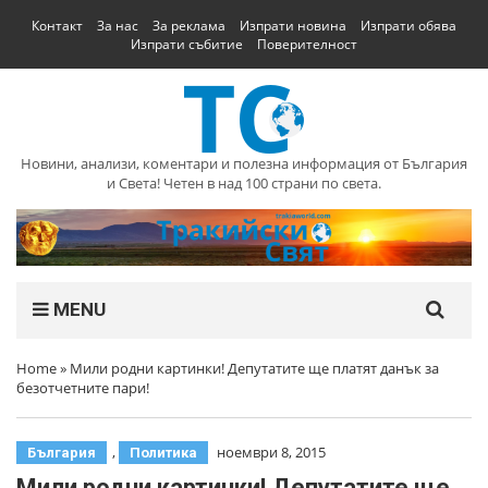
Контакт
За нас
За реклама
Изпрати новина
Изпрати обява
Изпрати събитие
Поверителност
Новини, анализи, коментари и полезна информация от България
и Света! Четен в над 100 страни по света.
MENU
Home
»
Мили родни картинки! Депутатите ще платят данък за
безотчетните пари!
,
ноември 8, 2015
България
Политика
Мили родни картинки! Депутатите ще