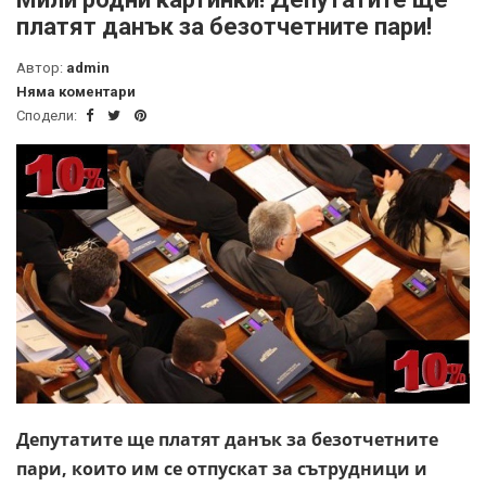
платят данък за безотчетните пари!
Автор:
admin
Няма коментари
Сподели:
Депутати
те ще платят
данък
за безотчетните
пари, които им се отпускат за
сътрудници
и