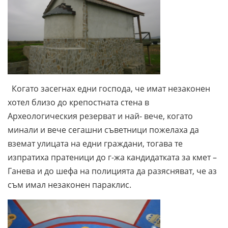
Когато засегнах едни господа, че имат незаконен
хотел близо до крепостната стена в
Археологическия резерват и най- вече, когато
минали и вече сегашни съветници пожелаха да
вземат улицата на едни граждани, тогава те
изпратиха пратеници до г-жа кандидатката за кмет –
Ганева и до шефа на полицията да разясняват, че аз
съм имал незаконен параклис.