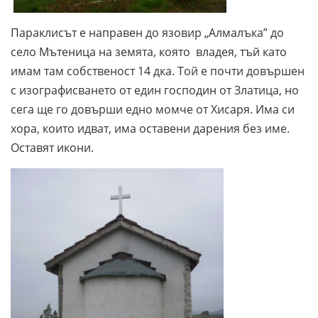
Параклисът е направен до язовир „Алмалъка” до
село Мътеница на земята, която владея, тъй като
имам там собственост 14 дка. Той е почти довършен
с изографисването от един господин от Златица, но
сега ще го довърши едно момче от Хисаря. Има си
хора, които идват, има оставени дарения без име.
Оставят икони.