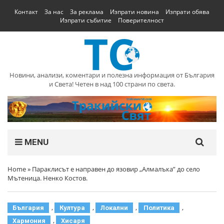
Контакт
За нас
За реклама
Изпрати новина
Изпрати обява
Изпрати събитие
Поверителност
Новини, анализи, коментари и полезна информация от България
и Света! Четен в над 100 страни по света.
MENU
Home
»
Параклисът е направен до язовир „Алмалъка” до село
Мътеница. Ненко Костов.
,
,
,
,
България
Култура
Локални
Политика
,
Хармония
Хисаря