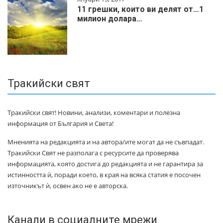
11 грешки, които ви делят от…1
милиoн дoлapa…
Тракийски свят
Тракийски свят! Новини, анализи, коментари и полезна
информация от България и Света!
Мненията на редакцията и на автора/ите могат да не съвпадат.
Тракийски Свят не разполага с ресурсите да проверява
информацията, която достига до редакцията и не гарантира за
истинността ѝ, поради което, в края на всяка статия е посочен
източникът ѝ, освен ако не е авторска.
Канали в социалните мрежи