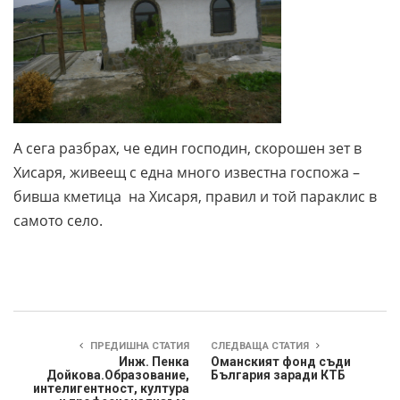
А сега разбрах, че един господин, скорошен зет в
Хисаря, живеещ с една много известна госпожа –
бивша кметица на Хисаря, правил и той параклис в
самото село.
ПРЕДИШНА СТАТИЯ
СЛЕДВАЩА СТАТИЯ
Инж. Пенка
Оманският фонд съди
Дойкова.Образование,
България заради КТБ
интелигентност, култура