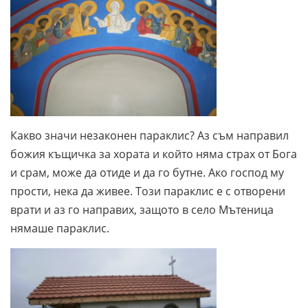
Какво значи незаконен параклис? Аз съм направил
божия къщичка за хората и който няма страх от Бога
и срам, може да отиде и да го бутне. Ако господ му
прости, нека да живее. Този параклис е с отворени
врати и аз го направих, защото в село Мътеница
нямаше параклис.