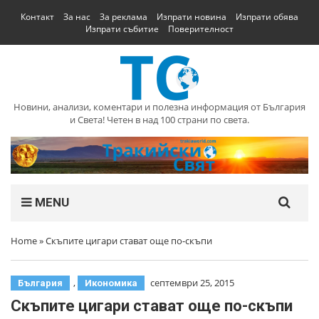
Контакт
За нас
За реклама
Изпрати новина
Изпрати обява
Изпрати събитие
Поверителност
Новини, анализи, коментари и полезна информация от България
и Света! Четен в над 100 страни по света.
MENU
Home
»
Скъпите цигари стават още по-скъпи
,
септември 25, 2015
България
Икономика
Скъпите цигари стават още по-скъпи