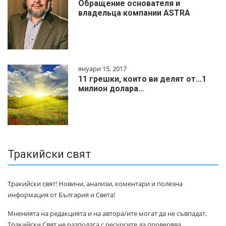
Обращение основателя и
владельца компании ASTRA
януари 15, 2017
11 грешки, които ви делят от…1
милиoн дoлapa…
Тракийски свят
Тракийски свят! Новини, анализи, коментари и полезна
информация от България и Света!
Мненията на редакцията и на автора/ите могат да не съвпадат.
Тракийски Свят не разполага с ресурсите да проверява