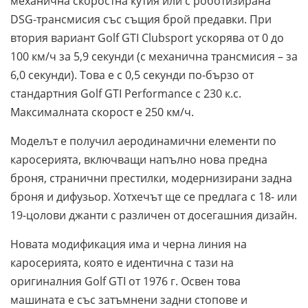
механична скоростна кутия или с роботизирана
DSG-трансмисия със същия брой предавки. При
втория вариант Golf GTI Clubsport ускорява от 0 до
100 км/ч за 5,9 секунди (с механична трансмисия – за
6,0 секунди). Това е с 0,5 секунди по-бързо от
стандартния Golf GTI Performance с 230 к.с.
Максималната скорост е 250 км/ч.
Моделът е получил аеродинамични елементи по
каросерията, включващи напълно нова предна
броня, странични престилки, модернизирани задна
броня и дифузьор. Хотхечът ще се предлага с 18- или
19-цолови джанти с различен от досегашния дизайн.
Новата модификация има и черна линия на
каросерията, която е идентична с тази на
оригиналния Golf GTI от 1976 г. Освен това
машината е със затъмнени задни стопове и