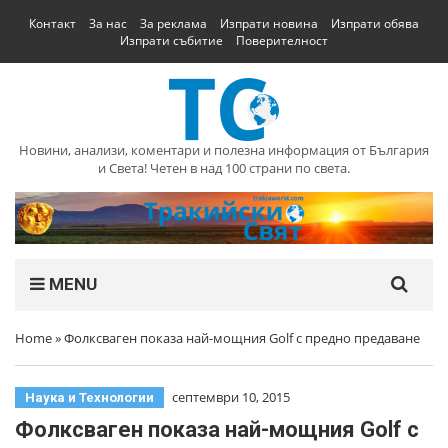
Контакт
За нас
За реклама
Изпрати новина
Изпрати обява
Изпрати събитие
Поверителност
Новини, анализи, коментари и полезна информация от България
и Света! Четен в над 100 страни по света.
MENU
Home
»
Фолксваген показа най-мощния Golf с предно предаване
септември 10, 2015
Наука и Технологии
Фолксваген показа най-мощния Golf с