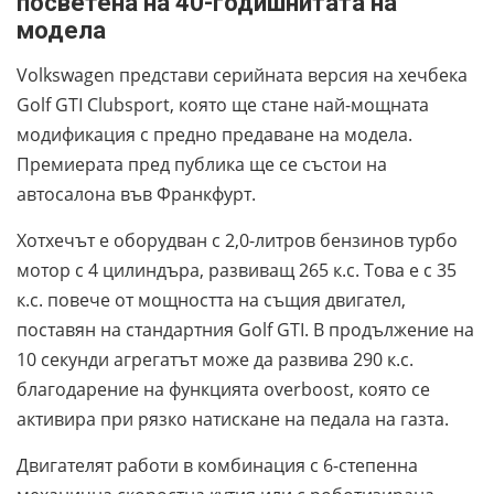
посветена на 40-годишнитата на
модела
Volkswagen представи серийната версия на хечбека
Golf GTI Clubsport, която ще стане най-мощната
модификация с предно предаване на модела.
Премиерата пред публика ще се състои на
автосалона във Франкфурт.
Хотхечът е оборудван с 2,0-литров бензинов турбо
мотор с 4 цилиндъра, развиващ 265 к.с. Това е с 35
к.с. повече от мощността на същия двигател,
поставян на стандартния Golf GTI. В продължение на
10 секунди агрегатът може да развива 290 к.с.
благодарение на функцията overboost, която се
активира при рязко натискане на педала на газта.
Двигателят работи в комбинация с 6-степенна