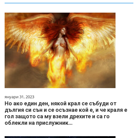
януари 31, 2023
Но ако един ден, някой крал се събуди от
дългия си сън и се осъзнае кой е, и че краля е
гол защото са му взели дрехите и са го
облекли на прислужник…