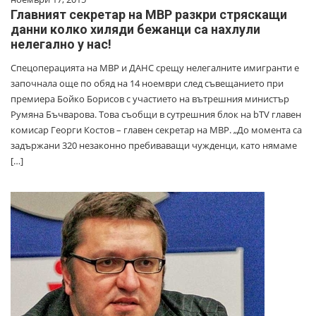
Главният секретар на МВР разкри стряскащи
данни колко хиляди бежанци са нахлули
нелегално у нас!
Спецоперацията на МВР и ДАНС срещу нелегалните имигранти е
започнала още по обяд на 14 ноември след съвещанието при
премиера Бойко Борисов с участието на вътрешния министър
Румяна Бъчварова. Това съобщи в сутрешния блок на bTV главен
комисар Георги Костов – главен секретар на МВР. „До момента са
задържани 320 незаконно пребиваващи чужденци, като нямаме
[…]