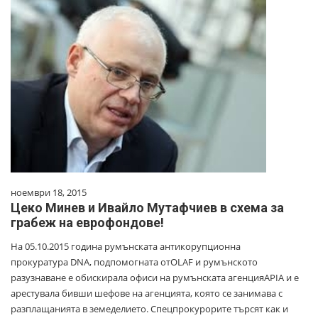
ноември 18, 2015
Цеко Минев и Ивайло Мутафчиев в схема за
грабеж на еврофондове!
На 05.10.2015 година румънската антикорупционна
прокуратура DNA, подпомогната отOLAF и румънското
разузнаване e обискирала офиси на румънската агенцияAPIA и е
арестувала бивши шефове на агенцията, която се занимава с
разплащанията в земеделието. Спецпрокурорите търсят как и