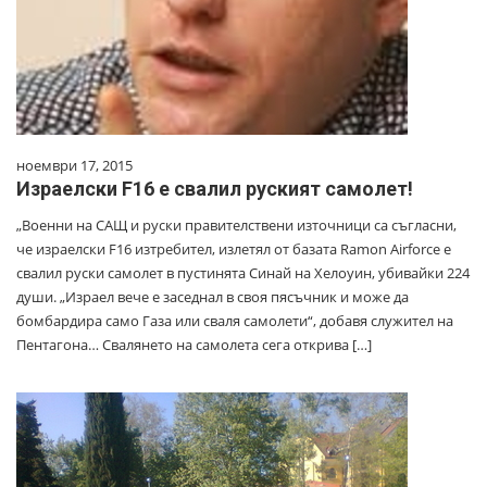
ноември 17, 2015
Израелски F16 е свалил руският самолет!
„Военни на САЩ и руски правителствени източници са съгласни,
че израелски F16 изтребител, излетял от базата Ramon Airforce е
свалил руски самолет в пустинята Синай на Хелоуин, убивайки 224
души. „Израел вече е заседнал в своя пясъчник и може да
бомбардира само Газа или сваля самолети“, добавя служител на
Пентагона… Свалянето на самолета сега открива […]