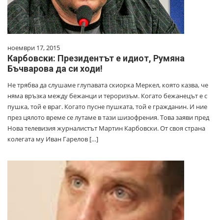
ноември 17, 2015
Карбовски: Президентът е идиот, Румяна
Бъчварова да си ходи!
Не трябва да слушаме глупавата скиорка Меркел, която казва, че
няма връзка между бежанци и тероризъм. Когато бежанецът е с
пушка, той е враг. Когато пусне пушката, той е гражданин. И ние
през цялото време се лутаме в тази шизофрения. Това заяви пред
Нова телевизия журналистът Мартин Карбовски. От своя страна
колегата му Иван Гарелов […]