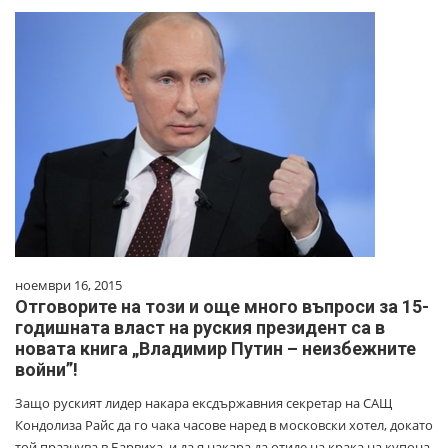
ноември 16, 2015
Отговорите на този и още много въпроси за 15-
годишната власт на руския президент са в
новата книга „Владимир Путин – неизбежните
войни”!
Защо руският лидер накара ексдържавния секретар на САЩ
Кондолиза Райс да го чака часове наред в московски хотел, докато
той празнува в Барвиха, и да я накара да отиде на крака на купона