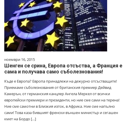
ноември 16, 2015
Шенген се срина, Европа отсъства, а Франция е
сама и получава само съболезнования!
Къде е Европа? Европа принадлежи на дежурно отсъстващите!
Приемаме съболезнования от британския премиер Дейвид
Камерън, от германския канцлер Ангела Меркел от всички
европейски премиери и президенти, но ние сме сами на терена!
Ние сме самотни в Близкия изток, в Африка. Ние сме напълно
сами! Това каза бившият френски външен министър и сегашен
кмет на Бордо […]