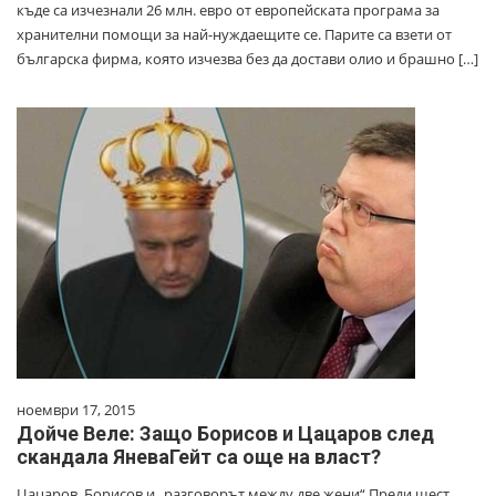
къде са изчезнали 26 млн. евро от европейската програма за
хранителни помощи за най-нуждаещите се. Парите са взети от
българска фирма, която изчезва без да достави олио и брашно […]
ноември 17, 2015
Дойче Веле: Защо Борисов и Цацаров след
скандала ЯневаГейт са още на власт?
Цацаров, Борисов и „разговорът между две жени“ Преди шест