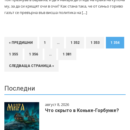
му, за да си крещят очи в очи? Как стана така, че от синьо гориво
газът се превърна във висша политика на […]
« ПРЕДИШНИ
1
…
1 352
1 353
1 354
1 355
1 356
…
1 381
СЛЕДВАЩА СТРАНИЦА »
Последни
август 8, 2026
Что скрыто в Коньке-Горбунке?