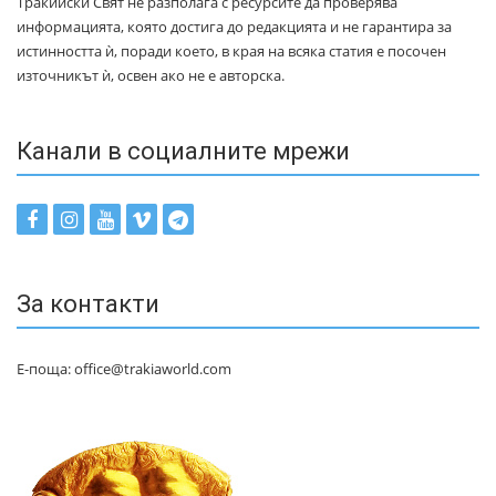
Тракийски Свят не разполага с ресурсите да проверява
информацията, която достига до редакцията и не гарантира за
истинността ѝ, поради което, в края на всяка статия е посочен
източникът ѝ, освен ако не е авторска.
Канали в социалните мрежи
За контакти
Е-поща: office@trakiaworld.com