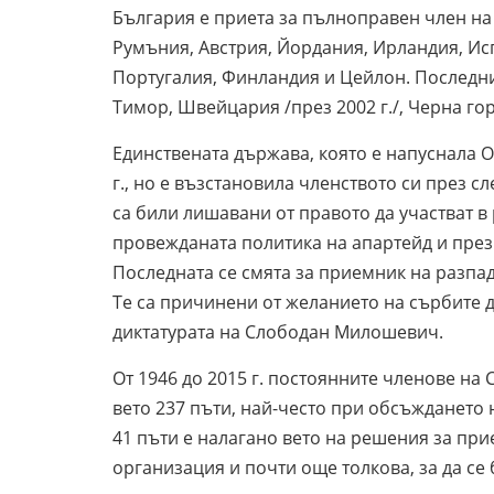
България е приета за пълноправен член на 
Румъния, Австрия, Йордания, Ирландия, Исп
Португалия, Финландия и Цейлон. Последнит
Тимор, Швейцария /през 2002 г./, Черна гор
Единствената държава, която е напуснала 
г., но е възстановила членството си през с
са били лишавани от правото да участват в
провежданата политика на апартейд и през
Последната се смята за приемник на разпа
Те са причинени от желанието на сърбите 
диктатурата на Слободан Милошевич.
От 1946 до 2015 г. постоянните членове на 
вето 237 пъти, най-често при обсъждането
41 пъти е налагано вето на решения за при
организация и почти още толкова, за да се