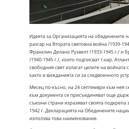
Идеята за Организацията на обединените на
разгар на Втората световна война /1939-19
Франклин Делано Рузвелт /1933-1945 г./ и
/1940-1945 г./, които подписват т.нар. Атла
свободния свят излагат целите на войната
както и вижданията си за следвоенното уст
Месец по-късно, на 24 септември към нея 
към документа се присъединяват още държ
съюзни страни изразяват своята подкрепа з
1942 г. Декларацията на Обединените нации
използва това наименование.