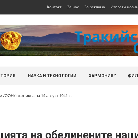
Контакт
За нас
За реклама
Изпрати нови
СТОРИЯ
НАУКА И ТЕХНОЛОГИИ
ХАРМОНИЯ
ФИ
 /ООН/ възниква на 14 август 1941 г.
цията на обединените нац