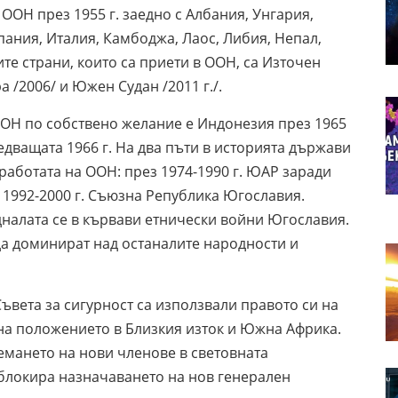
ООН през 1955 г. заедно с Албания, Унгария,
ания, Италия, Камбоджа, Лаос, Либия, Непал,
е страни, които са приети в ООН, са Източен
а /2006/ и Южен Судан /2011 г./.
ООН по собствено желание е Индонезия през 1965
ледващата 1966 г. На два пъти в историята държави
 работата на ООН: през 1974-1990 г. ЮАР заради
 1992-2000 г. Съюзна Република Югославия.
дналата се в кървави етнически войни Югославия.
да доминират над останалите народности и
Съвета за сигурност са използвали правото си на
 на положението в Близкия изток и Южна Африка.
емането на нови членове в световната
 блокира назначаването на нов генерален