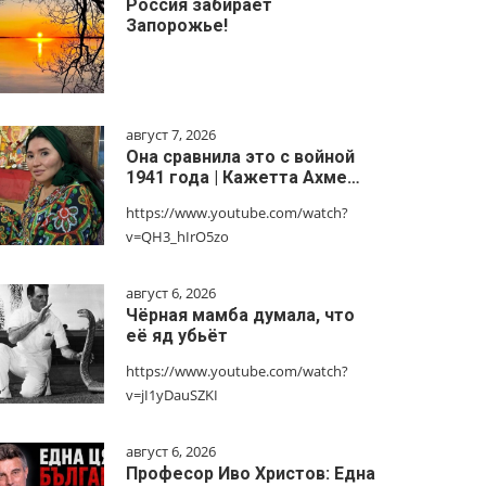
Россия забирает
Запорожье!
август 7, 2026
Она сравнила это с войной
1941 года | Кажетта Ахме…
https://www.youtube.com/watch?
v=QH3_hIrO5zo
август 6, 2026
Чёрная мамба думала, что
её яд убьёт
https://www.youtube.com/watch?
v=jI1yDauSZKI
август 6, 2026
Професор Иво Христов: Една