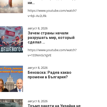
ни…
https://www.youtube.com/watch?
v=bJi–Av2LRk
август 8, 2026
Зачем страны начали
разрушать мир, который
сделал …
https://www.youtube.com/watch?
v=1S5NmScYgVE
август 8, 2026
Беновска: Радев какво
промени в България?
август 8, 2026
Тръмп ракети на Украйна не