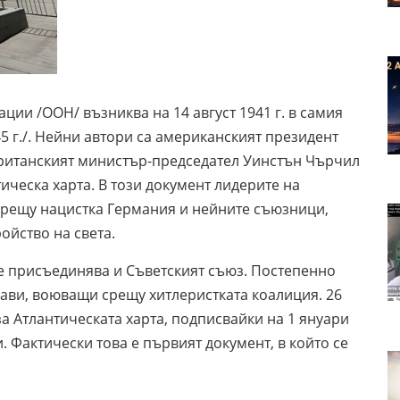
ции /ООН/ възниква на 14 август 1941 г. в самия
45 г./. Нейни автори са американският президент
 британският министър-председател Уинстън Чърчил
нтическа харта. В този документ лидерите на
 срещу нацистка Германия и нейните съюзници,
ройство на света.
се присъединява и Съветският съюз. Постепенно
ави, воюващи срещу хитлеристката коалиция. 26
а Атлантическата харта, подписвайки на 1 януари
. Фактически това е първият документ, в който се