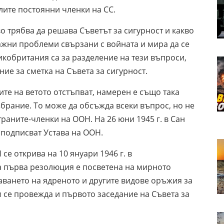
лите постоянни членки на СС.
 трябва да решава Съветът за сигурност и какво
жни проблеми свързани с войната и мира да се
икобритания са за разделение на тези въпроси,
ие за сметка на Съвета за сигурност.
те на ветото отстъпват, намерен е също така
рание. То може да обсъжда всеки въпрос, но не
аните-членки на ООН. На 26 юни 1945 г. в Сан
 подписват Устава на ООН.
е открива на 10 януари 1946 г. в
а първа резолюция е посветена на мирното
ването на ядреното и другите видове оръжия за
се провежда и първото заседание на Съвета за