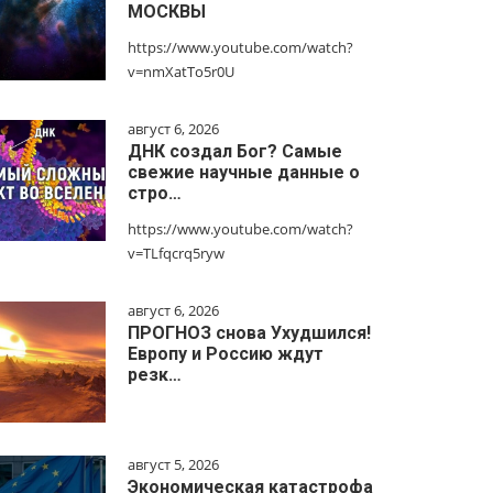
МОСКВЫ
https://www.youtube.com/watch?
v=nmXatTo5r0U
август 6, 2026
ДНК создал Бог? Самые
свежие научные данные о
стро…
https://www.youtube.com/watch?
v=TLfqcrq5ryw
август 6, 2026
ПРОГНОЗ снова Ухудшился!
Европу и Россию ждут
резк…
август 5, 2026
Экономическая катастрофа