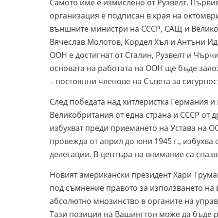
Самото име е измислено от Рузвелт. Първи
организация е подписан в края на октомвр
външните министри на СССР, САЩ и Великоб
Вячеслав Молотов, Кордел Хъл и Антъни Ид
ООН е достигнат от Сталин, Рузвелт и Чърчи
основата на работата на ООН ще бъде зал
– постоянни членове на Съвета за сигурнос
След победата над хитлеристка Германия 
Великобритания от една страна и СССР от д
избухват преди приемането на Устава на О
провежда от април до юни 1945 г., избухва
делегации. В центъра на внимание са спазв
Новият американски президент Хари Труман 
под съмнение правото за използването на в
абсолютно мнозинство в органите на управ
Тази позиция на Вашингтон може да бъде ра