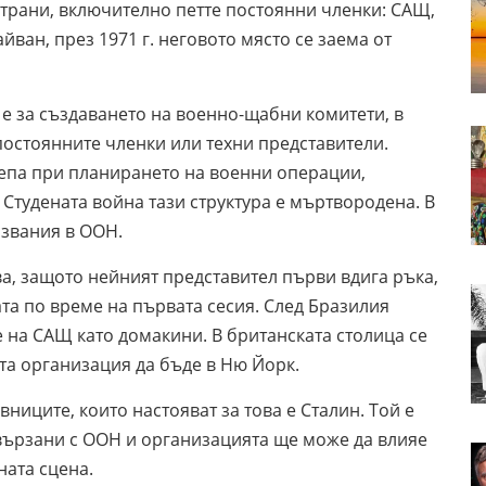
страни, включително петте постоянни членки: САЩ,
ван, през 1971 г. неговото място се заема от
 е за създаването на военно-щабни комитети, в
постоянните членки или техни представители.
репа при планирането на военни операции,
 Студената война тази структура е мъртвородена. В
азвания в ООН.
а, защото нейният представител първи вдига ръка,
ата по време на първата сесия. След Бразилия
 на САЩ като домакини. В британската столица се
та организация да бъде в Ню Йорк.
ниците, които настояват за това е Сталин. Той е
вързани с ООН и организацията ще може да влияе
ната сцена.