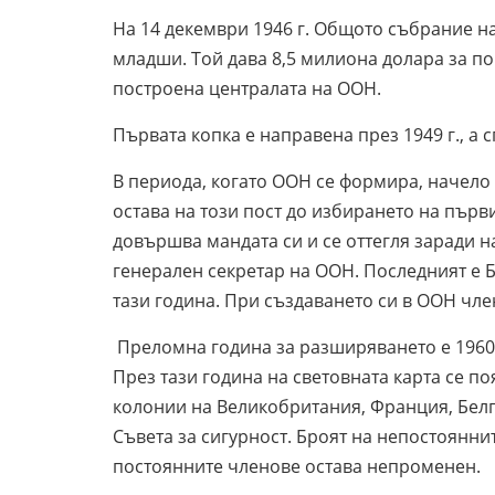
На 14 декември 1946 г. Общото събрание 
младши. Той дава 8,5 милиона долара за по
построена централата на ООН.
Първата копка е направена през 1949 г., а с
В периода, когато ООН се формира, начело
остава на този пост до избирането на първ
довършва мандата си и се оттегля заради н
генерален секретар на ООН. Последният е 
тази година. При създаването си в ООН член
Преломна година за разширяването е 1960 г
През тази година на световната карта се по
колонии на Великобритания, Франция, Белги
Съвета за сигурност. Броят на непостояннит
постоянните членове остава непроменен.