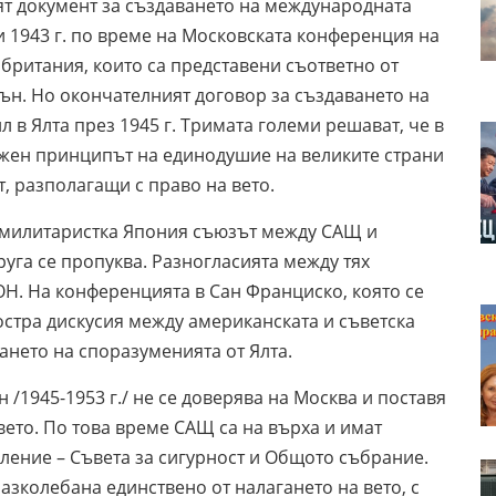
ят документ за създаването на международната
и 1943 г. по време на Московската конференция на
ритания, които са представени съответно от
ън. Но окончателният договор за създаването на
л в Ялта през 1945 г. Тримата големи решават, че в
ожен принципът на единодушие на великите страни
т, разполагащи с право на вето.
и милитаристка Япония съюзът между САЩ и
руга се пропуква. Разногласията между тях
ОН. На конференцията в Сан Франциско, която се
 остра дискусия между американската и съветска
ането на споразуменията от Ялта.
/1945-1953 г./ не се доверява на Москва и поставя
ето. По това време САЩ са на върха и имат
ление – Съвета за сигурност и Общото събрание.
зколебана единствено от налагането на вето, с