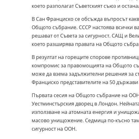
което разполагат Съветският съюз и остана
В Сан Франциско се обсъжда въпросът какво
Общото събрание. СССР настоява всички ва
решават от Съвета за сигурност. САЩ и Вел
което разширява правата на Общото събран
В резултат на горещите спорове противници
компромис за правомощията на Общото съб
може да взема задължителни решения за стр
Франциско представителите на 50 държави
Първата сесия на Общото събрание на ООН с
Уестминстърския дворец в Лондон. Нейнат
използване на атомната енергия и унищожа
масово унищожение. Седмица по-късно там 
сигурност на ООН.