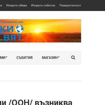
на
Изпрати обява
Изпрати събитие
Поверителност
ЛМИ
СЪБИТИЯ
МАГАЗИН
ии /ООН/ възниква