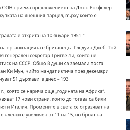
на ООН приема предложението на Джон Рокфелер
купката на днешния парцел, върху който е
градата е открита на 10 януари 1951 г.
 на организацията е британецът Гледуин Джеб. Той
ия генерален секретар Тригве Ли, който не
атиск на СССР. Общо 8 души са заемали поста
Бан Ки Мун, чийто мандат изтича през декември
уват 51 държави, а днес – 193.
., която се нарича още „годината на Африка“.
явяват 17 нови страни, които до тогава са били
я и Италия. Промените в света се отразяват на
е членки е увеличен от 11 на 15, но броят на