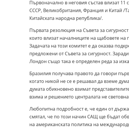
Първоначално в неговия състав влизат 11 
СССР, Великобритания, Франция и Китай /Тай
Китайската народна република/.
Първата резолюция на Съвета за сигурност
които влизат началниците на щабовете на 
Задачата на този комитет е да оказва подк
предложени от Съвета за сигурност. Заради
Лондон също така е определен реда за изк
Бразилия получава правото да говори първ
когато никой не се е решавал да вземе дум
думата обикновено взимат представителите
взима и решението централата не световна
Любопитна подробност е, че един от държав
смятал, че по този начин САЩ ще бъдат об
на американската политика на международ