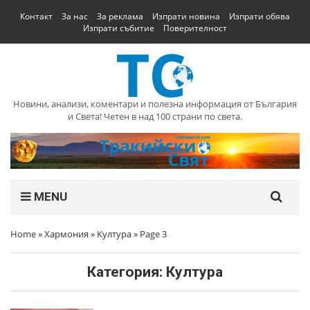
Контакт
За нас
За реклама
Изпрати новина
Изпрати обява
Изпрати събитие
Поверителност
Новини, анализи, коментари и полезна информация от България
и Света! Четен в над 100 страни по света.
MENU
Home
»
Хармония
»
Култура
»
Page 3
Категория:
Култура