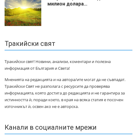
милиoн дoлapa…
Тракийски свят
Тракийски свят! Новини, анализи, коментари и полезна
информация от България и Света!
Мненията на редакцията и на автора/ите могат да не съвпадат.
Тракийски Свят не разполага с ресурсите да проверява
информацията, която достига до редакцията и не гарантира за
истинността ѝ, поради което, в края на всяка статия е посочен
източникът ѝ, освен ако не е авторска.
Канали в социалните мрежи