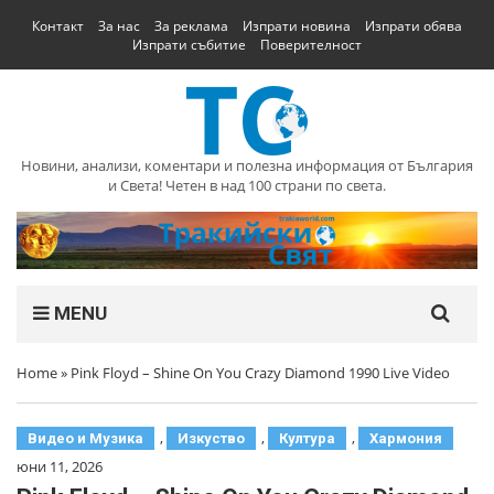
Контакт
За нас
За реклама
Изпрати новина
Изпрати обява
Изпрати събитие
Поверителност
Новини, анализи, коментари и полезна информация от България
и Света! Четен в над 100 страни по света.
MENU
Home
»
Pink Floyd – Shine On You Crazy Diamond 1990 Live Video
,
,
,
Видео и Музика
Изкуство
Култура
Хармония
юни 11, 2026