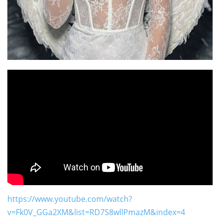
https://www.youtube.com/watch?
v=Fk0V_GGa2XM&list=RD7S8wllPmazM&index=4