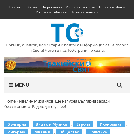
Контакт
За нас
За реклама
Изпрати новина
Изпрати обява
Изпрати събитие
Поверителност
Новини, анализи, коментари и полезна информация от България
и Света! Четен в над 100 страни по света.
MENU
Home
»
Ивелин Михайлов: Ще напусна България заради
беззаконието! Радев, дано успее!
,
,
,
,
България
Видео и Музика
Европа
Икономика
,
,
,
,
Интервю
Мнения
Общество
Политика