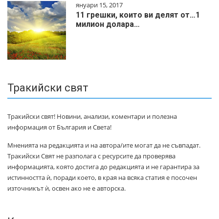
януари 15, 2017
11 грешки, които ви делят от…1
милиoн дoлapa…
Тракийски свят
Тракийски свят! Новини, анализи, коментари и полезна
информация от България и Света!
Мненията на редакцията и на автора/ите могат да не съвпадат.
Тракийски Свят не разполага с ресурсите да проверява
информацията, която достига до редакцията и не гарантира за
истинността ѝ, поради което, в края на всяка статия е посочен
източникът ѝ, освен ако не е авторска.