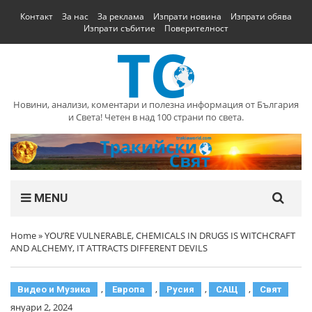
Контакт
За нас
За реклама
Изпрати новина
Изпрати обява
Изпрати събитие
Поверителност
Новини, анализи, коментари и полезна информация от България
и Света! Четен в над 100 страни по света.
MENU
Home
»
YOU’RE VULNERABLE, CHEMICALS IN DRUGS IS WITCHCRAFT
AND ALCHEMY, IT ATTRACTS DIFFERENT DEVILS
,
,
,
,
Видео и Музика
Европа
Русия
САЩ
Свят
януари 2, 2024