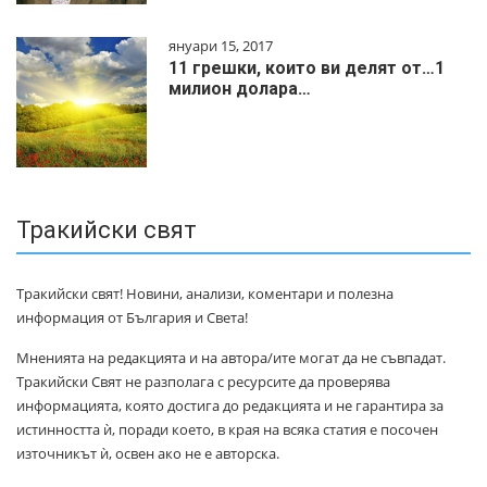
януари 15, 2017
11 грешки, които ви делят от…1
милиoн дoлapa…
Тракийски свят
Тракийски свят! Новини, анализи, коментари и полезна
информация от България и Света!
Мненията на редакцията и на автора/ите могат да не съвпадат.
Тракийски Свят не разполага с ресурсите да проверява
информацията, която достига до редакцията и не гарантира за
истинността ѝ, поради което, в края на всяка статия е посочен
източникът ѝ, освен ако не е авторска.