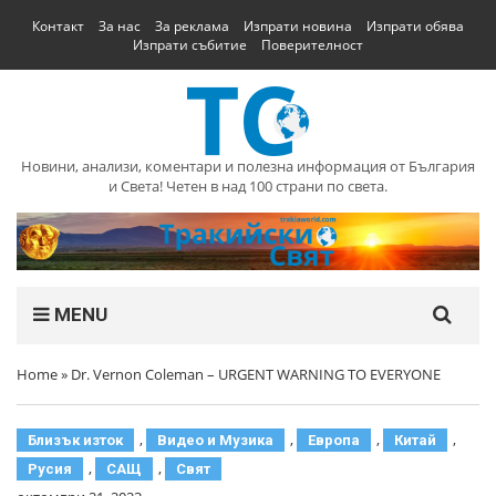
Контакт
За нас
За реклама
Изпрати новина
Изпрати обява
Изпрати събитие
Поверителност
Новини, анализи, коментари и полезна информация от България
и Света! Четен в над 100 страни по света.
MENU
Home
»
Dr. Vernon Coleman – URGENT WARNING TO EVERYONE
,
,
,
,
Близък изток
Видео и Музика
Европа
Китай
,
,
Русия
САЩ
Свят