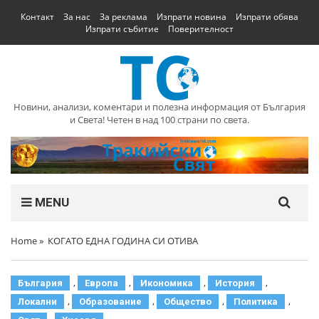
Контакт
За нас
За реклама
Изпрати новина
Изпрати обява
Изпрати събитие
Поверителност
Новини, анализи, коментари и полезна информация от България
и Света! Четен в над 100 страни по света.
MENU
Home
»
КОГАТО ЕДНА ГОДИНА СИ ОТИВА
,
,
,
,
България
Европа
Икономика
История
,
,
,
,
Локални
Образование
Общество
Политика