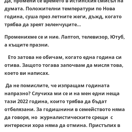
Да, промени се времето в истинския смисъл на
думата. Положителни температури по Нова
година, суша през летните жеги, дъжд, когато
трябва да зреят зеленчуците…
Променихме се и ние. Лаптоп, телевизор, Ютуб,
а къщите празни.
Ето затова не обичам, когато една година си
отива. Защото тогава започвам да мисля това,
което ви написах.
Да не помислите, че изпращам годината
напразно? Случиха ми се и на мен едни неща
тази 2022 година, които трябва да бъдат
отбелязани. За годишнини в семейството няма
да говоря, но журналистическите срещи с
интересни хора няма да отмина. Пристъпих в