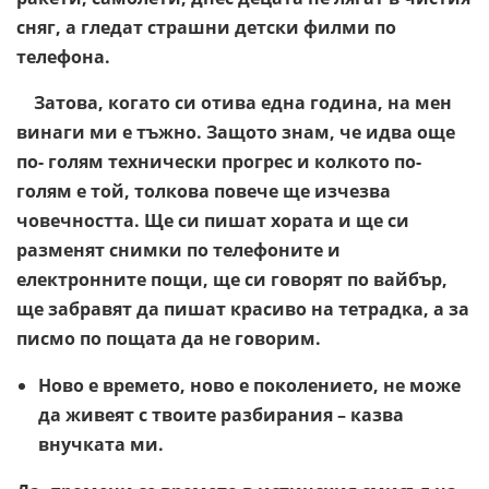
сняг, а гледат страшни детски филми по
телефона.
Затова, когато си отива една година, на мен
винаги ми е тъжно. Защото знам, че идва още
по- голям технически прогрес и колкото по-
голям е той, толкова повече ще изчезва
човечността. Ще си пишат хората и ще си
разменят снимки по телефоните и
електронните пощи, ще си говорят по вайбър,
ще забравят да пишат красиво на тетрадка, а за
писмо по пощата да не говорим.
Ново е времето, ново е поколението, не може
да живеят с твоите разбирания – казва
внучката ми.