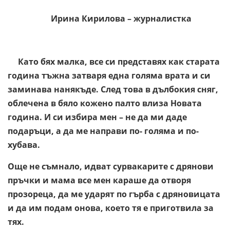
Ирина Кирилова – журналистка
Като бях малка, все си представях как старата
година тъжна затваря една голяма врата и си
заминава нанякъде. След това в дълбокия сняг,
облечена в бяло кожено палто влиза Новата
година. И си избира мен – не да ми даде
подаръци, а да ме направи по- голяма и по-
хубава.
Още не съмнало, идват сурвакарите с дрянови
пръчки и мама все мен караше да отворя
прозореца, да ме ударят по гърба с дряновицата
и да им подам онова, което тя е приготвила за
тях.