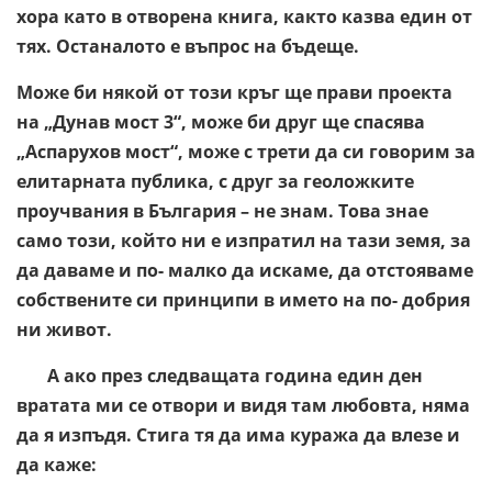
хора като в отворена книга, както казва един от
тях. Останалото е въпрос на бъдеще.
Може би някой от този кръг ще прави проекта
на „Дунав мост 3“, може би друг ще спасява
„Аспарухов мост“, може с трети да си говорим за
елитарната публика, с друг за геоложките
проучвания в България – не знам. Това знае
само този, който ни е изпратил на тази земя, за
да даваме и по- малко да искаме, да отстояваме
собствените си принципи в името на по- добрия
ни живот.
А ако през следващата година един ден
вратата ми се отвори и видя там любовта, няма
да я изпъдя. Стига тя да има куража да влезе и
да каже: