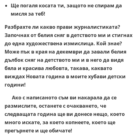
Ще погаля косата ти, защото не спирам да
мисля за теб!
Разбрахте ли какво прави журналистиката?
Започнах от белия сняг в детството ми и стигнах
до една художествена измислица. Кой знае?
Може пък в края на декември да завали белия
дълбок сняг на детството ми и в него да видя
бяла и красива любовта, такава, каквато
виждах Новата година в моите хубави детски
години!
Ако с написаното съм ви накарала да се
размислите, останете с очакването, че
следващата година ще ви донесе нещо, което
много искате, за което копнеете, което ще
прегърнете и ще обичате!