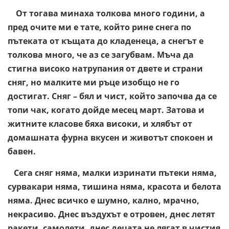
От тогава минаха толкова много години, а
пред очите ми е тате, който рине снега по
пътеката от къщата до кладенеца, а снегът е
толкова много, че аз се загубвам. Мъча да
стигна високо натрупания от двете и страни
сняг, но малките ми ръце изобщо не го
достигат. Сняг – бял и чист, който започва да се
топи чак, когато дойде месец март. Затова и
житните класове бяха високи, и хлябът от
домашната фурна вкусен и животът спокоен и
бавен.
Сега сняг няма, малки изринати пътеки няма,
сурвакари няма, тишина няма, красота и белота
няма. Днес всичко е шумно, кално, мрачно,
некрасиво. Днес въздухът е отровен, днес летят
ракети, самолети, днес децата не лягат в чистия