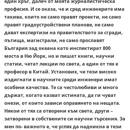
един кръг, далеч от моята журналистическа
професия. И се оказа, че и сред инженерите има
такива, които не само правят проекти, не само
правят градоустройствени планове, не само
дават експертизи на правителството за сгради,
пътища, магистрали, не само прославят
България зад океана като инспектират 800
моста в Ню Йорк, но и пишат книги, научни
статии, четат лекции по света, а един от тях е
професор в Китай. Установих, че тези високо
издигнати в научните среди инженери имат
особени качества. Те са честолюбиви и много
държат, когато казват истината, да ги чуват
онези, от които зависи оправянето на нещата.
Някои от тях са отворени към света, други –
затворени в собствените си научни търсения. За
мен по- важното е, че успях да надникна в тези