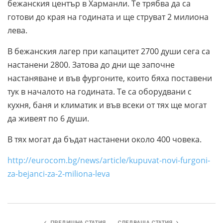
бежанския център в Харманли. Те трябва да са
готови до края на годината и ще струват 2 милиона
лева.
В бежанския лагер при капацитет 2700 души сега са
настанени 2800. Затова до дни ще започне
настаняване и във фургоните, които бяха поставени
тук в началото на годината. Те са оборудвани с
кухня, баня и климатик и във всеки от тях ще могат
да живеят по 6 души.
В тях могат да бъдат настанени около 400 човека.
http://eurocom.bg/news/article/kupuvat-novi-furgoni-
za-bejanci-za-2-miliona-leva
ПРЕДИШНА СТАТИЯ
СЛЕДВАЩА СТАТИЯ