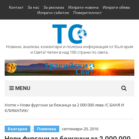
Контакт
За нас
За реклама
Изпрати новина
Изпрати обява
Изпрати събитие
Поверителност
Новини, анализи, коментари и полезна информация от България
и Света! Четен в над 100 страни по света.
MENU
Home
»
Нови фургони за бежанци за 2 000 000 лева /С БАНЯ И
КЛИМАТИК/
,
септември 20, 2016
България
Политика
Нови фургони за бежанци за 2 000 000