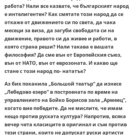
работа? Нали все казвате, че българският народ
е интелигентен? Как смятате този народ да се
откаже от движението си по света, да чака
месеци за виза, да загуби свободата си на
движение, правото си да живее и работи, в
която страна реши? Нали такава е вашата
философия? Да сме вън от Европейския съюз,
вън от НАТО, вън от еврозоната. И какво ще
стане с този народ по- нататък?
Аз бих поканила „Большой театър“ да изнесе
„Лебедово езеро“ в построената по време на
управлението на Бойко Борисов зала „Армеец“,
когато вие победите. Да не мислите, че имам
нещо против руската култура? Напротив, всяка
вечер чета класиците в оригинал и съм против
тези страни, които не допускат руски артисти