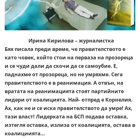
Ирина Кирилова – журналистка
Бях писала преди време, че правителството е
като човек, който стои на перваза на прозореца
и се чуди дали да скочи да се самоубие. Е,
паднахме от прозореца, но не умряхме. Сега
правителството е в реанимация. А отвън, на
вратата на реанимацията стоят партийните
лидери от коалицията. Най- отпред е Корнелия.
Ах, как не и се иска правителството да умре! Ах,
тази власт! Лидерката на БСП подава оставка,
изтегля оставка, излиза от коалицията, остава в
коалициията…