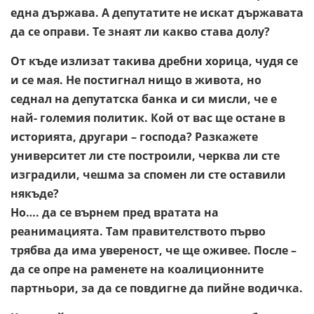
една държава. А депутатите не искат държавата
да се оправи. Те знаят ли какво става долу?
От къде излизат такива дребни хорица, чудя се
и се мая. Не постигнал нищо в живота, но
седнал на депутатска банка и си мисли, че е
най- големия политик. Кой от вас ще остане в
историята, другари – господа? Разкажете
университет ли сте построили, черква ли сте
изградили, чешма за спомен ли сте оставили
някъде?
Но…. да се върнем пред вратата на
реанимацията. Там правителството първо
трябва да има увереност, че ще оживее. После –
да се опре на раменете на коалиционните
партньори, за да се повдигне да пийне водичка.