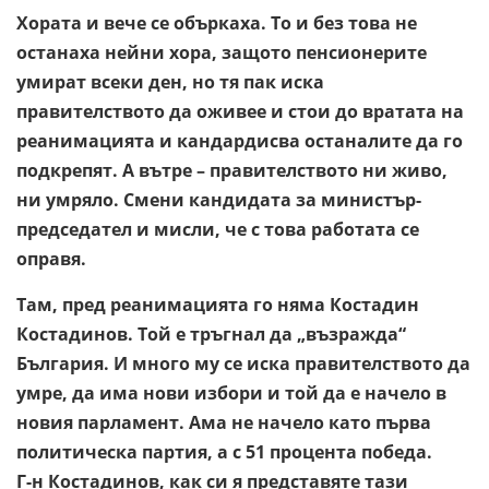
Хората и вече се объркаха. То и без това не
останаха нейни хора, защото пенсионерите
умират всеки ден, но тя пак иска
правителството да оживее и стои до вратата на
реанимацията и кандардисва останалите да го
подкрепят. А вътре – правителството ни живо,
ни умряло. Смени кандидата за министър-
председател и мисли, че с това работата се
оправя.
Там, пред реанимацията го няма Костадин
Костадинов. Той е тръгнал да „възражда“
България. И много му се иска правителството да
умре, да има нови избори и той да е начело в
новия парламент. Ама не начело като първа
политическа партия, а с 51 процента победа.
Г-н Костадинов, как си я представяте тази