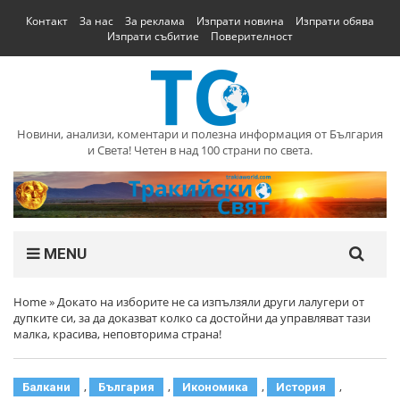
Контакт
За нас
За реклама
Изпрати новина
Изпрати обява
Изпрати събитие
Поверителност
Новини, анализи, коментари и полезна информация от България
и Света! Четен в над 100 страни по света.
MENU
Home
»
Докато на изборите не са изпълзяли други лалугери от
дупките си, за да доказват колко са достойни да управляват тази
малка, красива, неповторима страна!
,
,
,
,
Балкани
България
Икономика
История