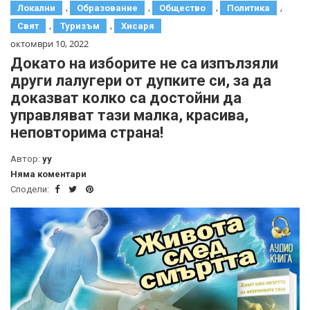
,
,
,
,
Локални
Образование
Общество
Политика
,
,
Свят
Туризъм
Хисаря
октомври 10, 2022
Докато на изборите не са изпълзяли
други лалугери от дупките си, за да
доказват колко са достойни да
управляват тази малка, красива,
неповторима страна!
Автор:
yy
Няма коментари
Сподели: