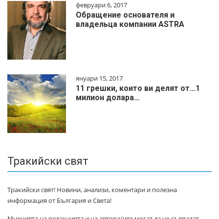
февруари 6, 2017
Обращение основателя и
владельца компании ASTRA
януари 15, 2017
11 грешки, които ви делят от…1
милиoн дoлapa…
Тракийски свят
Тракийски свят! Новини, анализи, коментари и полезна
информация от България и Света!
Мненията на редакцията и на автора/ите могат да не съвпадат.