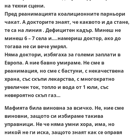
на техни сцени.
Пред реанимацията коалиционните парньори
чакат. А докторите знаят, че каквото и да стане,
те са на линия . Дефицитен кадър. Минеш не
минеш 6 – 7 села и….намериш доктор, ако до
тогава не си вече умрял.
Няма доктори, избягаха за големи заплати в
Европа. А ние бавно умираме. Не сме в
реанимация, но сме с бастуни, с некачествена
храна, със скъпи лекарства, с многократно
увеличен ток, топло и вода от 1 юли, със
невероятно скъп газ…
Мафията била виновна за всичко. Не, ние сме
виновни, защото си избираме такива
управници. Не че няма умни хора, има, но
никой не ги иска, защото знаят как се оправя