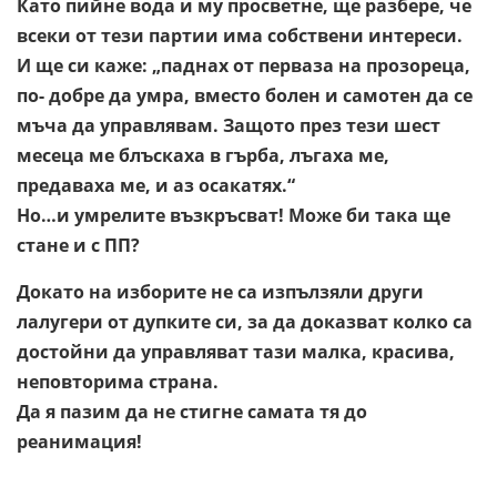
Като пийне вода и му просветне, ще разбере, че
всеки от тези партии има собствени интереси.
И ще си каже: „паднах от перваза на прозореца,
по- добре да умра, вместо болен и самотен да се
мъча да управлявам. Защото през тези шест
месеца ме блъскаха в гърба, лъгаха ме,
предаваха ме, и аз осакатях.“
Но…и умрелите възкръсват! Може би така ще
стане и с ПП?
Докато на изборите не са изпълзяли други
лалугери от дупките си, за да доказват колко са
достойни да управляват тази малка, красива,
неповторима страна.
Да я пазим да не стигне самата тя до
реанимация!