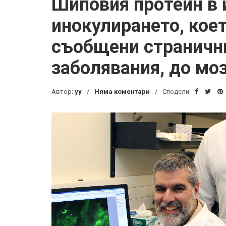
Шиповия протеин в 
инокулирането, коет
съобщени странични
заболявания, до мо
Автор:
yy
Няма коментари
Сподели: