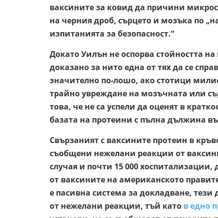
ваксините за ковид да причини микро
на черния дроб, сърцето и мозъка по „н
изпитанията за безопасност.“
Докато Уилън не оспорва стойността на 
доказано за нито една от тях да се справ
значително по-лошо, ако стотици мили
трайно увреждане на мозъчната или съ
това, че не са успели да оценят в крат
базата на протеини с пълна дължина въ
Свързаният с ваксините протеин в кръ
съобщени нежелани реакции от ваксини
случая и почти 15 000 хоспитализации,
от ваксините на американското правите
е пасивна система за докладване, тези 
от нежелани реакции, тъй като
в едно п