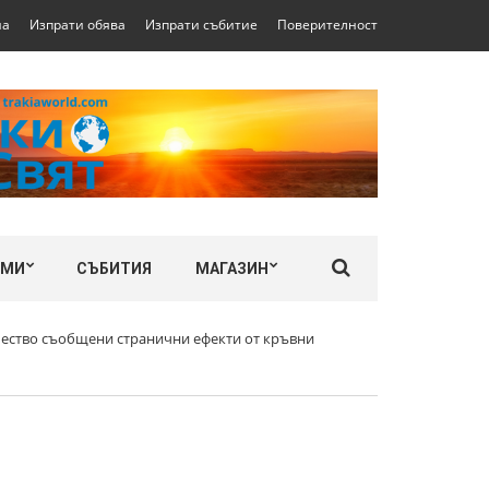
на
Изпрати обява
Изпрати събитие
Поверителност
ЛМИ
СЪБИТИЯ
МАГАЗИН
ичество съобщени странични ефекти от кръвни