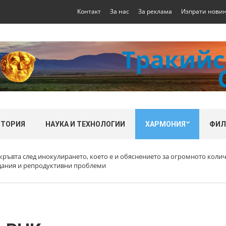
Контакт
За нас
За реклама
Изпрати нови
СТОРИЯ
НАУКА И ТЕХНОЛОГИИ
ХАРМОНИЯ
ФИ
кръвта след инокулирането, което е и обяснението за огромното кол
дания и репродуктивни проблеми