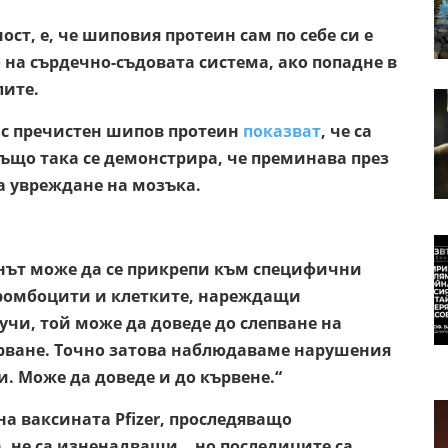
ст, е, че шиповия протеин сам по себе си е
 на сърдечно-съдовата система, ако попадне в
лите.
с пречистен шипов протеин
показват
, че са
ъщо така се демонстрира, че преминава през
 увреждане на мозъка.
нът може да се прикрепи към специфични
 тромбоцити и клетките, нареждащи
лучи, той може да доведе до слепване на
ирване. Точно затова наблюдаваме нарушения
и. Може да доведе и до кървене.“
на ваксината Pfizer, проследяващо
 не са изненадващи, „но последиците са