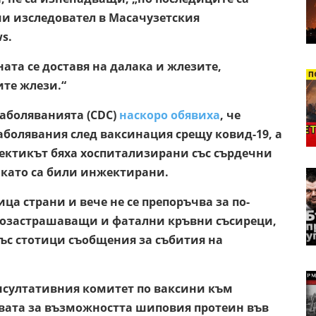
ши изследовател в Масачузетския
s.
ната се доставя на далака и жлезите,
те жлези.“
заболяванията (CDC)
наскоро обявиха
, че
аболявания след ваксинация срещу ковид-19, а
ектикът бяха хоспитализирани със сърдечни
 като са били инжектирани.
ица страни и вече не се препоръчва за по-
тозастрашаващи и фатални кръвни съсиреци,
ъс стотици съобщения за събития на
султативния комитет по ваксини към
вата за възможността шиповия протеин във