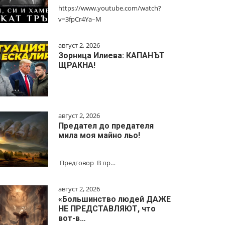
https://www.youtube.com/watch?
v=3fpCr4Ya–M
август 2, 2026
Зорница Илиева: КАПАНЪТ
ЩРАКНА!
август 2, 2026
Предател до предателя
мила моя майно льо!
Предговор В пр…
август 2, 2026
«Большинство людей ДАЖЕ
НЕ ПРЕДСТАВЛЯЮТ, что
вот-в…