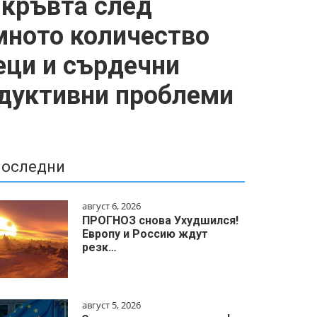
 кръвта след
омното количество
еци и сърдечни
одуктивни проблеми
оследни
август 6, 2026
ПРОГНОЗ снова Ухудшился!
Европу и Россию ждут
резк…
август 5, 2026