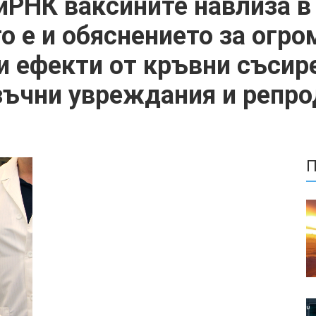
иРНК ваксините навлиза в
о е и обяснението за огр
 ефекти от кръвни съсир
зъчни увреждания и репр
П