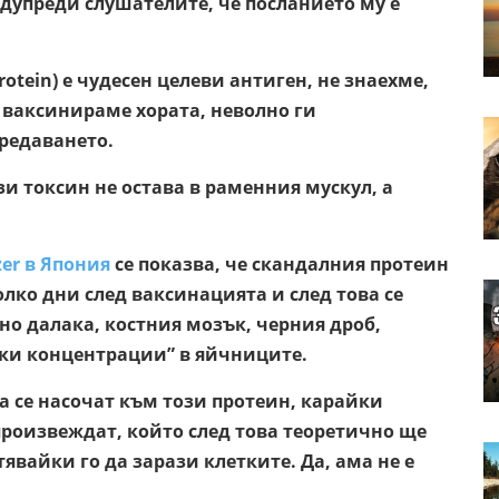
едупреди слушателите, че посланието му е
otein) е чудесен целеви антиген, не знаехме,
то ваксинираме хората, неволно ги
предаването.
зи токсин не остава в раменния мускул, а
zer в Япония
се показва, че скандалния протеин
лко дни след ваксинацията и след това се
но далака, костния мозък, черния дроб,
оки концентрации” в яйчниците.
 се насочат към този протеин, карайки
произвеждат, който след това теоретично ще
вайки го да зарази клетките. Да, ама не е