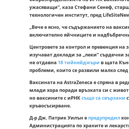
ужасяващи“, каза Стефани Сенеф, стар
технологичен институт, пред LifeSiteNew
„Вече е ясно, че съдържанието на вакси
включително яйчниците и надбъбречни
Центровете за контрол и превенция на 
изучават доклади за „леки“ сърдечни з
не отдавна
18 тийнейджъри
в щата Кън
проблеми, които се развили малко след
Ваксината на AstraZeneca е спряна в ред
млади хора поради връзката си с живо
но ваксините с иРНК
също са свързани
с
кръвосъсирване.
Д-р Дж. Патрик Уилън е
предупредил
кон
Администрацията по храните и лекарст