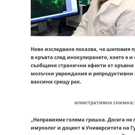
Ново изследване показва, че шиповия п
в кръвта след инокулирането, което е и
съобщени странични ефекти от кръвни 
мозъчни увреждания и репродуктивни п
ваксини срещу рак.
илюстративна снимка: s.
„Направихме голяма грешка. Досега не 
имунолог и доцент в Университета на Г