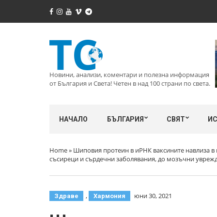
Новини, анализи, коментари и полезна информация
от България и Света! Четен в над 100 страни по света.
НАЧАЛО
БЪЛГАРИЯ
СВЯТ
И
Home
»
Шиповия протеин в иРНК ваксините навлиза в 
съсиреци и сърдечни заболявания, до мозъчни увреж
,
юни 30, 2021
Здраве
Хармония