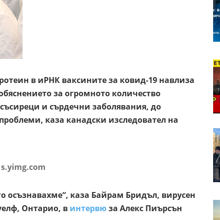
ротеин в иРНК ваксините за ковид-19 навлиза
 обяснението за огромното количество
съсиреци и сърдечни заболявания, до
роблеми, каза канадски изследовател на
yimg.com
го осъзнавахме“, каза Байрам Бридъл, вирусен
уелф, Онтарио, в
интервю
за Алекс Пиърсън