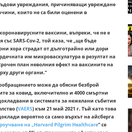
съдови увреждания, причиняващи увреждане
ачини, които не са били оценени в
коронавирусните ваксини, въпреки, че не е
я със SARS-Cov-2, той каза, че „ще бъде
они хора страдат от дълготрайно или дори
рдечната им микроваскулатура в резултат на
косрочен план неволния ефект на ваксините на
рху други органи.“
вообращението може да обясни безброй
те за ковид, включително и 4000 смъртни
 докладвани в системата за нежелани събития
лство (
VAERS
) към 21 май 2021 г. Тъй като това
доклади вероятно са само върхът на айсберга
роучване на „Harvard Pilgrim Healthcare
“ се