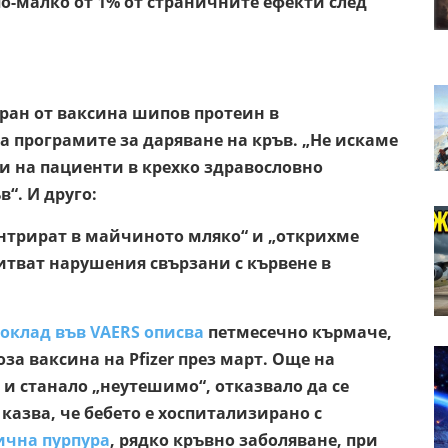
по-малко от 1% от страничните ефекти след
ран от ваксина шипов протеин в
 програмите за даряване на кръв. „Не искаме
и на пациенти в крехко здравословно
в“. И друго:
ентрират в майчиното мляко“ и „открихме
итват нарушения свързани с кървене в
оклад във VAERS описва
петмесечно кърмаче,
за ваксина на Pfizer през март. Още на
 и станало „неутешимо“, отказвало да се
 казва, че бебето е хоспитализирано с
чна пурпура
, рядко кръвно заболяване, при