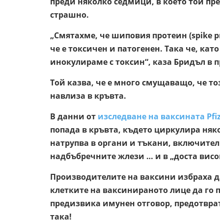
преди няколко седмици, в което той пр
страшно.
„Смятахме, че шиповия протеин (spike pr
че е токсичен и патогенен. Така че, ка
инокулираме с токсин“, каза Бридъл в 
Той казва, че е много смущаващо, че то
навлиза в кръвта.
В данни от
изследване на ваксината Pfi
попада в кръвта, където циркулира няко
натрупва в органи и тъкани, включител
надбъбречните жлези … и в „доста вис
Производителите на ваксини избраха да
клетките на ваксинираното лице да го 
предизвика имунен отговор, предотвратя
така!