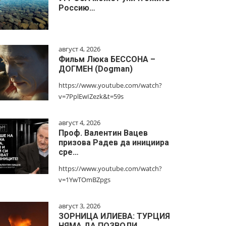
Россию…
август 4, 2026
Фильм Люка БЕССОНА –
ДОГМЕН (Dogman)
https://www.youtube.com/watch?
v=7PplEwIZezk&t=59s
август 4, 2026
Проф. Валентин Вацев
призова Радев да инициира
сре…
https://www.youtube.com/watch?
v=1YwTOmBZpgs
август 3, 2026
ЗОРНИЦА ИЛИЕВА: ТУРЦИЯ
НЯМА ДА ПОЗВОЛИ…