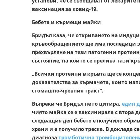
установи, че се съобщават от лекарите 
ваксинация за ковид-19.
Бебета и кърмещи майки
Бридъл каза, че откриването на индуци
кръвообращението ще има последици за
прехвърляне на тези патогенни протеин
състояние, на които се прелива тази кръ
„Всички протеини в кръвта ще се конц
доказателства за кърмачета, които изп
стомашно-чревния тракт“.
Въпреки че Бридъл не го цитира,
един д
чиято майка се е ваксинирала с втора до
следващия ден бебето е получило обрив
храни и е получило треска. В доклада се
диагноза
тромботична тромбоцитопени