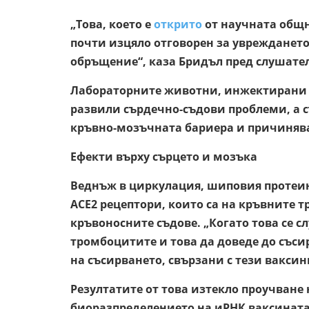
„Това, което е
открито
от научната общно
почти изцяло отговорен за увреждането
обръщение“, каза Бридъл пред слушате
Лабораторните животни, инжектирани 
развили сърдечно-съдови проблеми, а с
кръвно-мозъчната бариера и причинява
Ефекти върху сърцето и мозъка
Веднъж в циркулация, шиповия протеи
АСЕ2 рецептори, които са на кръвните
кръвоносните съдове. „Когато това се с
тромбоцитите и това да доведе до със
на съсирването, свързани с тези ваксин
Резултатите от това изтекло проучване 
биоразпределението на иРНК ваксината,