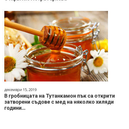
декември 15, 2019
В гробницата на Тутанкамон пък са открити
затворени съдове с мед на няколко хиляди
години…