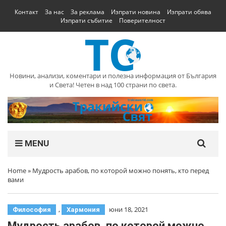
Контакт
За нас
За реклама
Изпрати новина
Изпрати обява
Изпрати събитие
Поверителност
Новини, анализи, коментари и полезна информация от България
и Света! Четен в над 100 страни по света.
MENU
Home
»
Мудрость арабов, по которой можно понять, кто перед
вами
,
юни 18, 2021
Философия
Хармония
Мудрость арабов, по которой можно