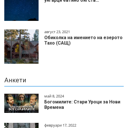
унгарци евтино бягств…
август 23, 2021
Обиколка на имението на езерото
Тахо (САЩ)
Анкети
май 8, 2024
Богомилите: Стари Уроци за Нови
Времена
февруари 17, 2022