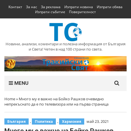
Контакт
За нас
За реклама
Изпрати новина
Изпрати обява
Изпрати събитие
Поверителност
Новини, анализи, коментари и полезна информация от България
и Света! Четен в над 100 страни по света.
MENU
Home
»
Много му е важно на Бойко Рашков очевидно
непрекъснато да е по телевизора или на първа страница
,
,
май 23, 2021
България
Политика
Хармония
Много му е важно на Бойко Рашков