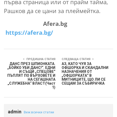
първа страница или от прайм тайма,
Рашков да се цани за плеймейтка.
Afera.bg
https://afera.bg/
ПРЕДИШНА СТАТИЯ
СЛЕДВАЩА СТАТИЯ
ДАНС ПРЕЗ ШПИОНКАТА.
АЗ, КАТО ЧУЯ ЗА
„БОЙКО УБИ ДАНС!“. ЕДНИ
ОФШОРКА И СКАНДАЛНИ
И СЪЩИ „СПЕЦОВЕ“
НАЗНАЧЕНИЯ ОТ
ПЪПЛЯТ ПО ВЪРХОВЕТЕ И
„ОФШОРКАТА“ В
НА СЕГАШНАТА
МИТНИЦИТЕ, ЩО ЛИ СЕ
„СЛУЖЕБНА“ ВЛАСТ(Част
СЕЩАМ ЗА СЪБИРАЧКА
1)
admin
Виж всички статии