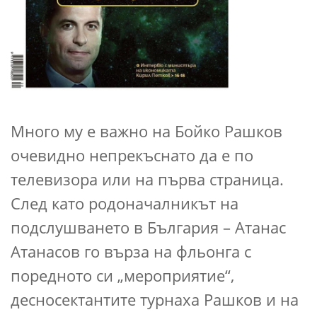
Много му е важно на Бойко Рашков
очевидно непрекъснато да е по
телевизора или на първа страница.
След като родоначалникът на
подслушването в България – Атанас
Атанасов го върза на фльонга с
поредното си „мероприятие“,
десносектантите турнаха Рашков и на