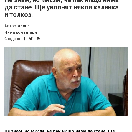
да стане. Ще уволнят някоя калинка…
и толкоз.
Автор:
admin
Няма коментари
Сподели:
Не знам, но мисля, че пак нищо няма да стане. Ще