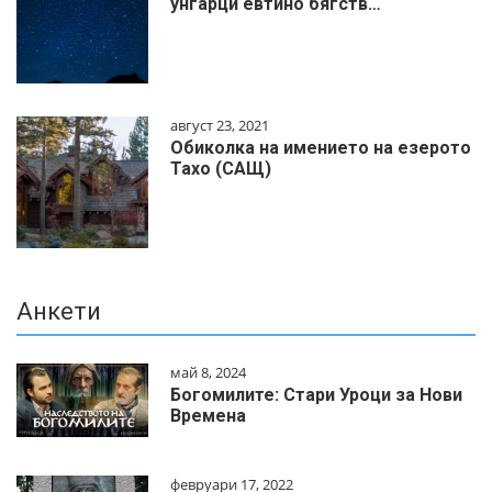
унгарци евтино бягств…
август 23, 2021
Обиколка на имението на езерото
Тахо (САЩ)
Анкети
май 8, 2024
Богомилите: Стари Уроци за Нови
Времена
февруари 17, 2022