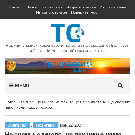
Контакт
За нас
За реклама
Изпрати новина
Изпрати обява
Изпрати събитие
Поверителност
Новини, анализи, коментари и полезна информация от България
и Света! Четен в над 100 страни по света.
MENU
Home
»
Не знам, но мисля, че пак нищо няма да стане. Ще уволнят
някоя калинка… и толкоз.
,
май 22, 2021
България
Политика
Не знам, но мисля, че пак нищо няма