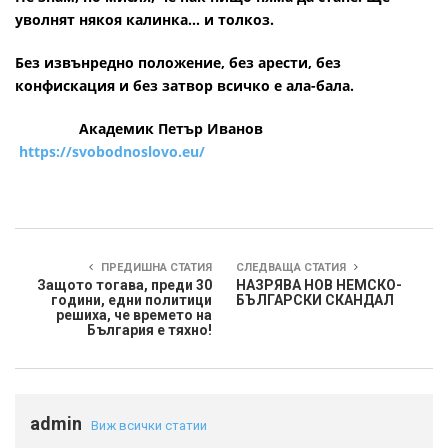
уволнят някоя калинка… и толкоз.
Без извънредно положение, без арести, без
конфискация и без затвор всичко е ала-бала.
Академик Петър Иванов
https://svobodnoslovo.eu/
ПРЕДИШНА СТАТИЯ
СЛЕДВАЩА СТАТИЯ
Защото тогава, преди 30
НАЗРЯВА НОВ НЕМСКО-
години, едни политици
БЪЛГАРСКИ СКАНДАЛ
решиха, че времето на
България е тяхно!
admin
Виж всички статии