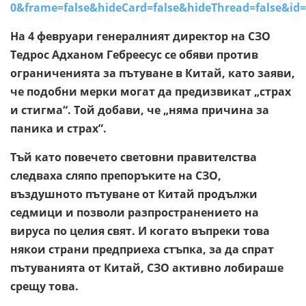
0&frame=false&hideCard=false&hideThread=false&
На 4 февруари генералният директор на СЗО
Тедрос Адханом Гебреесус се обяви против
ограниченията за пътуване в Китай, като заяви,
че подобни мерки могат да предизвикат „страх
и стигма“. Той добави, че „няма причина за
паника и страх”.
Тъй като повечето световни правителства
следваха сляпо препоръките на СЗО,
въздушното пътуване от Китай продължи
седмици и позволи разпространението на
вируса по целия свят. И когато въпреки това
някои страни предприеха стъпка, за да спрат
пътуванията от Китай, СЗО активно лобираше
срещу това.