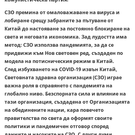
СЗО премина от омаловажаване на вируса и
лобиране срещу забраните за пътуване от
Китай до настояване за постоянно блокиране на
света и неговата икономика. Зад лудостта има
метод: СЗО използва пандемията, за да се
придвижи към Нов световен ред, създаден по
модела на потисническия режим в Китай.
След избухването на COVID-19 извън Китай,
Световната здравна организация (СЗО) играе
важна роля в справянето с пандемията на
глобално ниво. Безспорната сила и влияние на
тази организация, създадена от Организацията
на обединените нации, кара повечето
правителства по света да оформят своите
политики и пандемичен отговор според
данните и насоките на СЗО. С други думи,