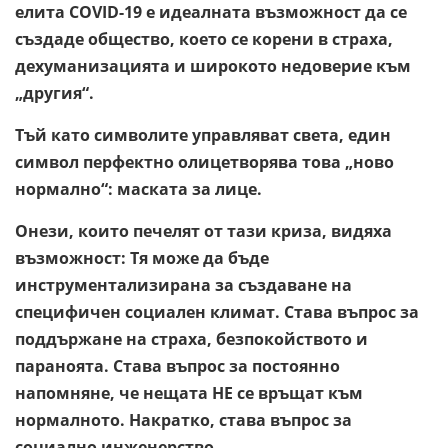
елита COVID-19 е идеалната възможност да се
създаде общество, което се корени в страха,
дехуманизацията и широкото недоверие към
„другия“.
Тъй като символите управляват света, един
символ перфектно олицетворява това „ново
нормално“: маската за лице.
Онези, които печелят от тази криза, видяха
възможност: Тя може да бъде
инструментализирана за създаване на
специфичен социален климат. Става въпрос за
поддържане на страха, безпокойството и
параноята. Става въпрос за постоянно
напомняне, че нещата НЕ се връщат към
нормалното. Накратко, става въпрос за
социално инженерство.