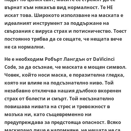
върнат към някакъв вид нормалност. Те НЕ
искат това. Широкото използване на маската е
идеалният инструмент за поддържане на
свързания с вируса страх и потисничество. Тоест
постоянно трябва да се сещате, че нещата вече
не са нормални.
Не е необходим Робърт Лангдън от DaVicinci
Code, за да осъзнае, че маската е мощен символ.
Човек, който носи маска, е поразителна гледка,
която ни влияе на подсъзнателно ниво. Той
незабавно отключва нашия дълбоко вкоренен
страх от болести и смърт. Той несъзнателно
повишава нивата на стрес и тревожност в
мозъка ни, като същевременно ни
предупреждава за предстояща опасност. Всяко
маскирано лице е напомняне, че нещата не са