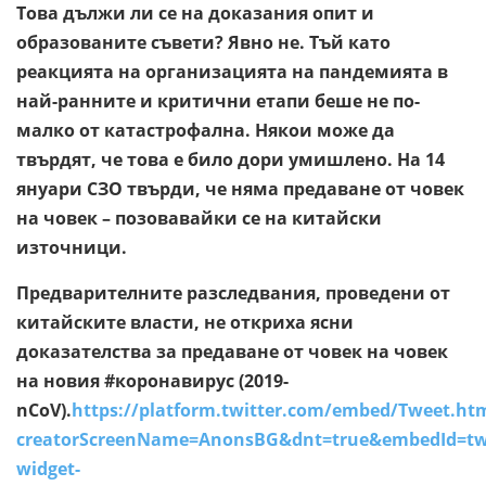
Това дължи ли се на доказания опит и
образованите съвети? Явно не. Тъй като
реакцията на организацията на пандемията в
най-ранните и критични етапи беше не по-
малко от катастрофална. Някои може да
твърдят, че това е било дори умишлено. На 14
януари СЗО твърди, че няма предаване от човек
на човек – позовавайки се на китайски
източници.
Предварителните разследвания, проведени от
китайските власти, не откриха ясни
доказателства за предаване от човек на човек
на новия #коронавирус (2019-
nCoV).
https://platform.twitter.com/embed/Tweet.ht
creatorScreenName=AnonsBG&dnt=true&embedId=twi
widget-