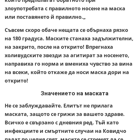
които предполагат обратното при
злоупотребата с правилното носене на маска
или поставянето й правилно.„
Съвсем скоро обаче нещата се обърнаха рязко
на 180 градуса. Маските станаха задължителни,
на закрито, после на открито! Впрегнаха
холивудските звезди за агитират за носенето,
направиха го норма и вмениха чувство за вина
на всеки, който откаже да носи маска дори на
открито!
Значението на маската
Не се заблуждавайте. Елитът не прилага
маската, защото се грижи за вашето здраве.
Всичко е свързано с дневния ред. Тъй като
инфекциите и смъртните случаи на Ковидчо
падат по целия свят, масите се стремят да се