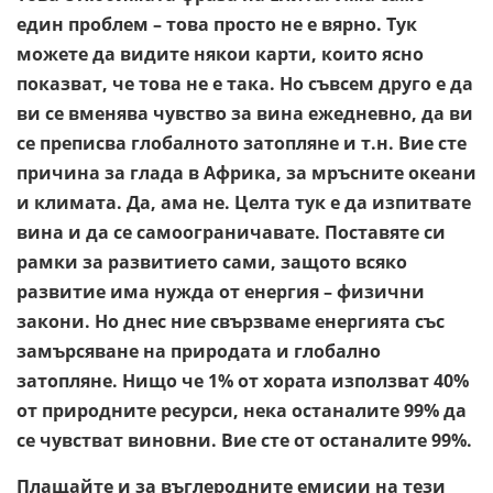
един проблем – това просто не е вярно. Тук
можете да видите някои карти, които ясно
показват, че това не е така. Но съвсем друго е да
ви се вменява чувство за вина ежедневно, да ви
се преписва глобалното затопляне и т.н. Вие сте
причина за глада в Африка, за мръсните океани
и климата. Да, ама не. Целта тук е да изпитвате
вина и да се самоограничавате. Поставяте си
рамки за развитието сами, защото всяко
развитие има нужда от енергия – физични
закони. Но днес ние свързваме енергията със
замърсяване на природата и глобално
затопляне. Нищо че 1% от хората използват 40%
от природните ресурси, нека останалите 99% да
се чувстват виновни. Вие сте от останалите 99%.
Плащайте и за въглеродните емисии на тези