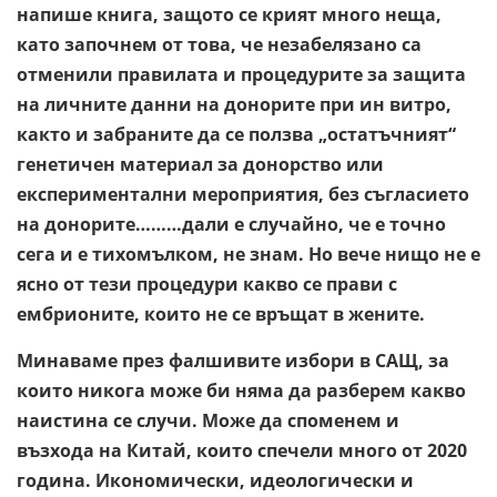
напише книга, защото се крият много неща,
като започнем от това, че незабелязано са
отменили правилата и процедурите за защита
на личните данни на донорите при ин витро,
както и забраните да се ползва „остатъчният“
генетичен материал за донорство или
експериментални мероприятия, без съгласието
на донорите………дали е случайно, че е точно
сега и е тихомълком, не знам. Но вече нищо не е
ясно от тези процедури какво се прави с
ембрионите, които не се връщат в жените.
Минаваме през фалшивите избори в САЩ, за
които никога може би няма да разберем какво
наистина се случи. Може да споменем и
възхода на Китай, които спечели много от 2020
година. Икономически, идеологически и