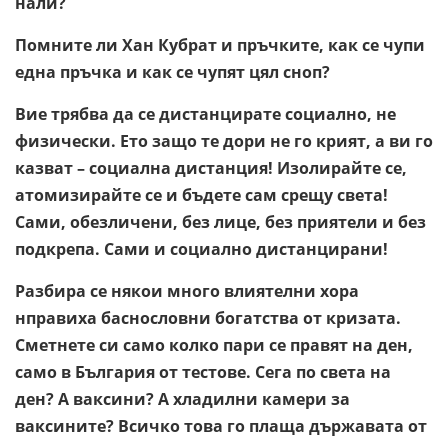
нали?
Помните ли Хан Кубрат и пръчките, как се чупи
една пръчка и как се чупят цял сноп?
Вие трябва да се дистанцирате социално, не
физически. Ето защо те дори не го крият, а ви го
казват – социална дистанция! Изолирайте се,
атомизирайте се и бъдете сам срещу света!
Сами, обезличени, без лице, без приятели и без
подкрепа. Сами и социално дистанцирани!
Разбира се някои много влиятелни хора
нправиха баснословни богатства от кризата.
Сметнете си само колко пари се правят на ден,
само в България от тестове. Сега по света на
ден? А ваксини? А хладилни камери за
ваксините? Всичко това го плаща държавата от