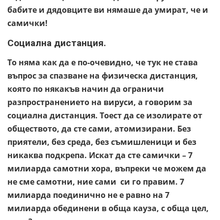
бабите и дядовците ви нямаше да умират, че и
самички!
Социална дистанция.
То няма как да е по-очевидно, че тук не става
въпрос за спазване на физическа дистанция,
която по някакъв начин да ограничи
разпространението на вируси, а говорим за
социална дистанция. Тоест да се изолирате от
обществото, да сте сами, атомизирани. Без
приятели, без среда, без съмишленици и без
никаква подкрепа. Искат да сте самички – 7
милиарда самотни хора, въпреки че можем да
не сме самотни, ние сами си го правим. 7
милиарда поединично не е равно на 7
милиарда обединени в обща кауза, с обща цел,