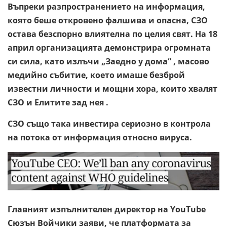
Въпреки разпространението на информация,
която беше откровено фалшива и опасна, СЗО
остава безспорно влиятелна по целия свят. На 18
април организацията демонстрира огромната
си сила, като излъчи „Заедно у дома“ , масово
медийно събитие, което имаше безброй
известни личности и мощни хора, които хвалят
СЗО и Елитите зад нея .
СЗО също така инвестира сериозно в контрола
на потока от информация относно вируса.
Главният изпълнителен директор на YouTube
Сюзън Войчики заяви, че платформата за