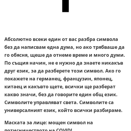
Абсолютно всеки един от вас разбра символа
без да написвам една дума, но ако трябваше да
го обясня, щеше да отнеме време и много думи.
По същия начин, не е нужно да знаете никакъв
друг език, за да разберете този символ. Ако го
покажете на германец, французин, японец,
китаец и какъвто щете, всички ще разберат
какво значи, без да говорите един общ език.
Символите управляват света. Символите са
универсалният език, който всички разбираме.
Маската за лице: мощен символ на
потисничеството на COVID!