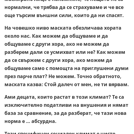
нормални, че трябва да се страхуваме и че все
още търсим външни сили, които да ни спасят.
На човешко ниво маската обезличава хората
около нас. Как можем да общуваме и да
общуваме с други хора, ако не можем да
разберем дали се усмихват или не? Как можем
да се свържем с други хора, ако можем да
общуваме само с помощта на приглушени думи
през парче плат? Не можем. Точно обратното,
маската казва: Стой далеч от мен, не ти вярвам.
Ами децата, които растат в този климат? Те са
изключително податливи на внушения и нямат
база за сравнение, за да разберат, че тази нова
норма е … абсурдна.
Този специфичен социален климат е чисто