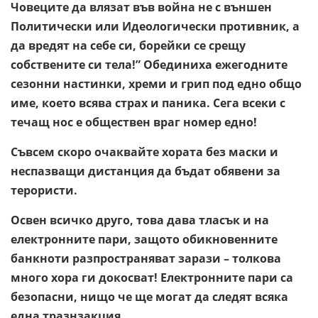
Човеците да влязат във война не с външен
Политически или Идеологически противник, а
да вредят на себе си, борейки се срещу
собствените си тела!” Обединиха ежегодните
сезонни настинки, хреми и грип под едно общо
име, което всява страх и паника. Сега всеки с
течащ нос е обществен враг номер едно!
Съвсем скоро очаквайте хората без маски и
неспазващи дистанция да бъдат обявени за
терористи.
Освен всичко друго, това дава тласък и на
електронните пари, защото обикновенните
банкноти разпространяват зарази – толкова
много хора ги докосват! Електронните пари са
безопасни, нищо че ще могат да следят всяка
една тразнзакция.