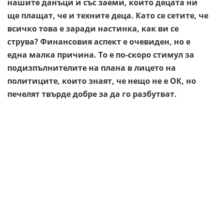
нашите данъци и със заеми, които децата ни
ще плащат, че и техните деца. Като се сетите, че
всичко това е заради настинка, как ви се
струва? Финансовия аспект е очевиден, но е
една малка причина. То е по-скоро стимул за
подизпълнителите на плана в лицето на
политиците, които знаят, че нещо не е ОК, но
печелят твърде добре за да го разбутват.