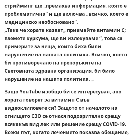
стрийминг ще „премахва информация, която е
проблематична“ и ще включва „всичко, което е
медицинско необосновано“.
„Така че хората казват„ приемайте витамин С;
вземете куркума, ще ви излекуваме “, това са
примерите за неща, които биха били
нарушение на нашата политика. Всичко, което
би противоречало на препоръките на
Световната здравна организация, би било
нарушение на нашата политика. „
Защо YouTube изобщо би се интересувал, ако
хората говорят за витамин С във
видеоклиповете си? Защото от началото на
огнището СЗО се отнася подозрително срещу
всякакъв вид лек или решение срещу COVID-19.
Всеки път, когато лечението показва обещание,