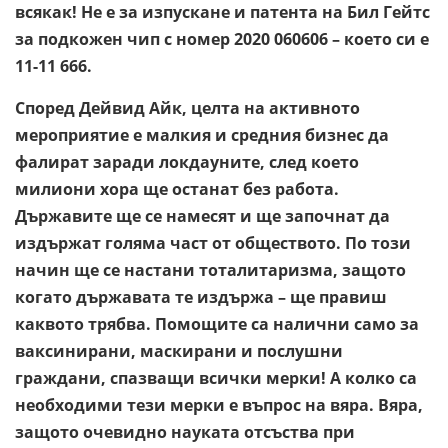
всякак! Не е за изпускане и патента на Бил Гейтс
за подкожен чип с номер 2020 060606 – което си е
11-11 666.
Според Дейвид Айк, целта на активното
мероприятие е малкия и средния бизнес да
фалират заради локдауните, след което
милиони хора ще останат без работа.
Държавите ще се намесят и ще започнат да
издържат голяма част от обществото. По този
начин ще се настани тоталитаризма, защото
когато държавата те издържа – ще правиш
каквото трябва. Помощите са налични само за
ваксинирани, маскирани и послушни
граждани, спазващи всички мерки! А колко са
необходими тези мерки е въпрос на вяра. Вяра,
защото очевидно науката отсъства при