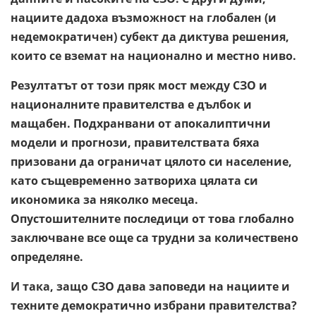
нациите дадоха възможност на глобален (и
недемократичен) субект да диктува решения,
които се вземат на национално и местно ниво.
Резултатът от този пряк мост между СЗО и
националните правителства е дълбок и
мащабен. Подхранвани от апокалиптични
модели и прогнози, правителствата бяха
призовани да ограничат цялото си население,
като същевременно затвориха цялата си
икономика за няколко месеца.
Опустошителните последици от това глобално
заключване все още са трудни за количествено
определяне.
И така, защо СЗО дава заповеди на нациите и
техните демократично избрани правителства?