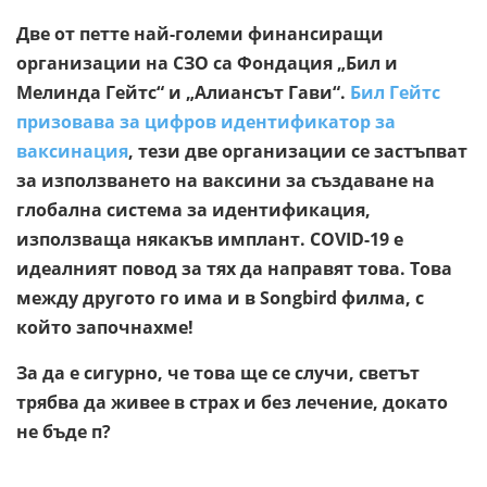
Две от петте най-големи финансиращи
организации на СЗО са Фондация „Бил и
Мелинда Гейтс“ и „Алиансът Гави“.
Бил Гейтс
призовава за цифров идентификатор за
ваксинация
, тези две организации се застъпват
за използването на ваксини за създаване на
глобална система за идентификация,
използваща някакъв имплант. COVID-19 е
идеалният повод за тях да направят това. Това
между другото го има и в Songbird филма, с
който започнахме!
За да е сигурно, че това ще се случи, светът
трябва да живее в страх и без лечение, докато
не бъде п?