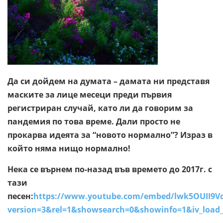
Да си дойдем на думата – дамата ни представя
маските за лице месеци преди първия
регистриран случай, като ли да говорим за
пандемия по това време. Дали просто не
прокарва идеята за “новото нормално”? Израз в
който няма нищо нормално!
Нека се върнем по-назад във времето до 2017г. с
тази
песен:
https://www.youtube.com/embed/lwk5OUII9V
version=3&rel=1&showsearch=0&showinfo=1&iv_load