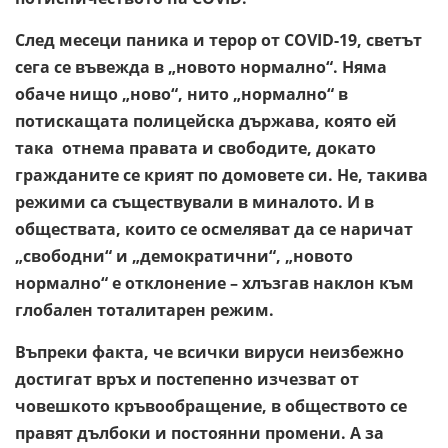
След месеци паника и терор от COVID-19, светът
сега се въвежда в „новото нормално“. Няма
обаче нищо „ново“, нито „нормално“ в
потискащата полицейска държава, която ей
така отнема правата и свободите, докато
гражданите се крият по домовете си. Не, такива
режими са съществували в миналото. И в
обществата, които се осмеляват да се наричат
„свободни“ и „демократични“, „новото
нормално“ е отклонение – хлъзгав наклон към
глобален тоталитарен режим.
Въпреки факта, че всички вируси неизбежно
достигат връх и постепенно изчезват от
човешкото кръвообращение, в обществото се
правят дълбоки и постоянни промени. А за