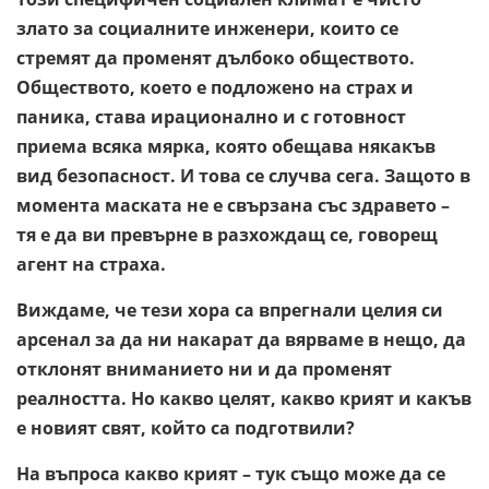
злато за социалните инженери, които се
стремят да променят дълбоко обществото.
Обществото, което е подложено на страх и
паника, става ирационално и с готовност
приема всяка мярка, която обещава някакъв
вид безопасност. И това се случва сега. Защото в
момента маската не е свързана със здравето –
тя е да ви превърне в разхождащ се, говорещ
агент на страха.
Виждаме, че тези хора са впрегнали целия си
арсенал за да ни накарат да вярваме в нещо, да
отклонят вниманието ни и да променят
реалността. Но какво целят, какво крият и какъв
е новият свят, който са подготвили?
На въпроса какво крият – тук също може да се