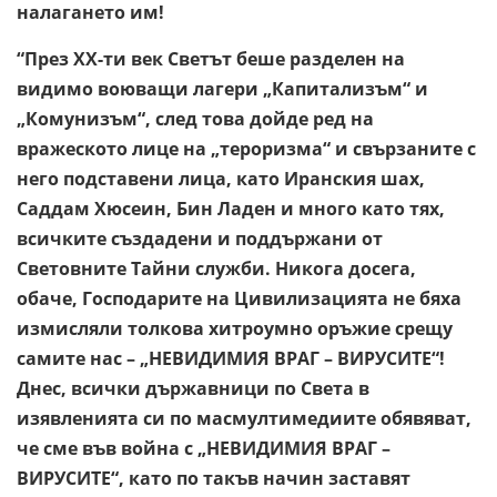
налагането им!
“През ХХ-ти век Светът беше разделен на
видимо воюващи лагери „Капитализъм“ и
„Комунизъм“, след това дойде ред на
вражеското лице на „тероризма“ и свързаните с
него подставени лица, като Иранския шах,
Саддам Хюсеин, Бин Ладен и много като тях,
всичките създадени и поддържани от
Световните Тайни служби. Никога досега,
обаче, Господарите на Цивилизацията не бяха
измисляли толкова хитроумно оръжие срещу
самите нас – „НЕВИДИМИЯ ВРАГ – ВИРУСИТЕ“!
Днес, всички държавници по Света в
изявленията си по масмултимедиите обявяват,
че сме във война с „НЕВИДИМИЯ ВРАГ –
ВИРУСИТЕ“, като по такъв начин заставят