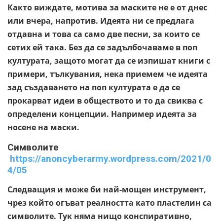
Както виждате, мотива за маските не е от днес
или вчера, напротив. Идеята ни се предлага
отдавна и това са само две песни, за които се
сетих ей така. Без да се задълбочаваме в поп
културата, защото могат да се изпишат книги с
примери, тълкувания, нека приемем че идеята
зад създаването на поп културата е да се
прокарват идеи в обществото и то да свиква с
определени концепции. Например идеята за
носене на маски.
Символите
https://anoncyberarmy.wordpress.com/2021/0
4/05
Следващия и може би най-мощен инструмент,
чрез който огъват реалността като пластелин са
символите. Тук няма нищо конспиративно,