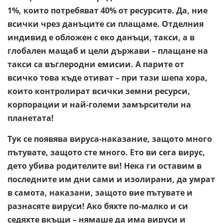
1%, които потребяват 40% от ресурсите. Да, ние
всички чрез данъците си плащаме. Отделния
индивид е обложен с еко данъци, такси, а в
глобален мащаб и цели държави – плащане на
такси са въглеродни емисии. А парите от
всичко това къде отиват – при тази шепа хора,
които контролират всички земни ресурси,
корпорации и най-големи замърсители на
планетата!
Тук се появява вируса-наказание, защото много
пътувате, защото сте много. Ето ви сега вирус,
дето убива родителите ви! Нека ги оставим в
последните им дни сами и изолирани, да умрат
в самота, наказани, защото вие пътувате и
разнасяте вируси! Ако бяхте по-малко и си
седяхте вкъщи – нямаше да има вируси и