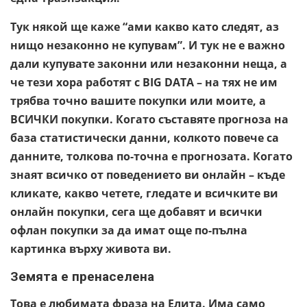
Тук някой ще каже “ами какво като следят, аз
нищо незаконно не купувам”. И тук не е важно
дали купувате законни или незаконни неща, а
че тези хора работят с BIG DATA – на тях не им
трябва точно вашите покупки или моите, а
ВСИЧКИ покупки. Когато съставяте прогноза на
база статистически данни, колкото повече са
данните, толкова по-точна е прогнозата. Когато
знаят всичко от поведението ви онлайн – къде
кликате, какво четете, гледате и всичките ви
онлайн покупки, сега ще добавят и всички
офлан покупки за да имат още по-пълна
картинка върху живота ви.
Земята е пренаселена
Това е любимата фраза на Елита. Има само