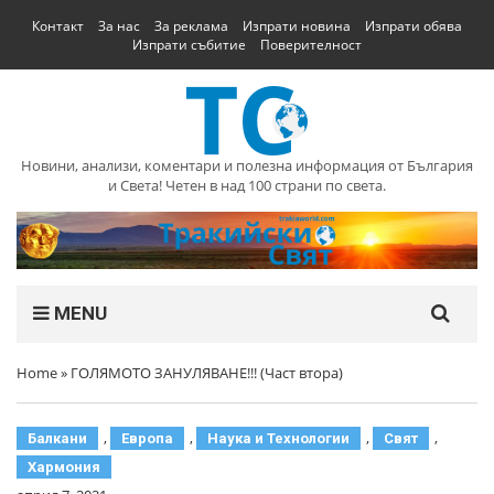
Контакт
За нас
За реклама
Изпрати новина
Изпрати обява
Изпрати събитие
Поверителност
Новини, анализи, коментари и полезна информация от България
и Света! Четен в над 100 страни по света.
MENU
Home
»
ГОЛЯМОТО ЗАНУЛЯВАНЕ!!! (Част втора)
,
,
,
,
Балкани
Европа
Наука и Технологии
Свят
Хармония