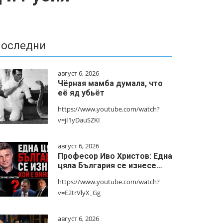
оследни
август 6, 2026
Чёрная мамба думала, что
её яд убьёт
https://www.youtube.com/watch?
v=jI1yDauSZKI
август 6, 2026
Професор Иво Христов: Една
цяла България се изнесе…
https://www.youtube.com/watch?
v=E2trVlyX_Gg
август 6, 2026