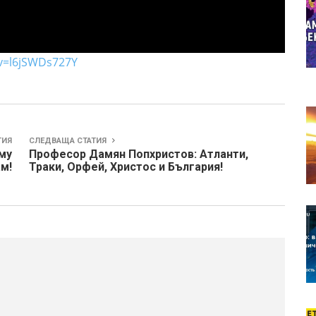
v=l6jSWDs727Y
ТИЯ
СЛЕДВАЩА СТАТИЯ
му
Професор Дамян Попхристов: Атланти,
м!
Траки, Орфей, Христос и България!