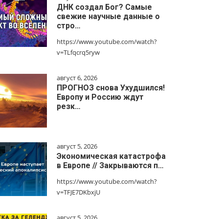
ДНК создал Бог? Самые
свежие научные данные о
стро…
https://www.youtube.com/watch?
v=TLfqcrq5ryw
август 6, 2026
ПРОГНОЗ снова Ухудшился!
Европу и Россию ждут
резк…
август 5, 2026
Экономическая катастрофа
в Европе // Закрываются п…
https://www.youtube.com/watch?
v=TFJE7DKbxjU
август 5, 2026