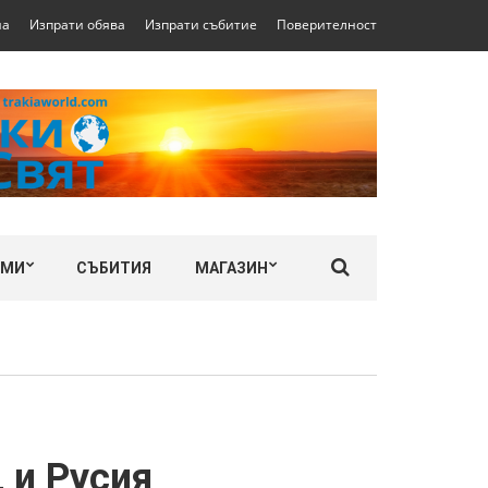
на
Изпрати обява
Изпрати събитие
Поверителност
ЛМИ
СЪБИТИЯ
МАГАЗИН
и Русия