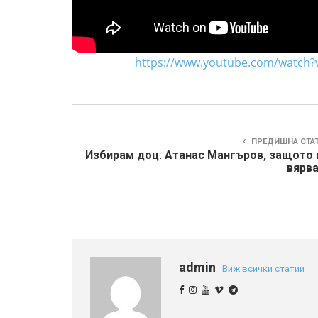
https://www.youtube.com/watch?
ПРЕДИШНА СТА
Избирам доц. Атанас Мангъров, защото 
вярва
admin
Виж всички статии