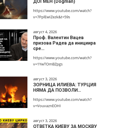
ДОГМЕН (Dogman)
https://www.youtube.com/watch?
v=7PplEwIZezk&t=59s
август 4, 2026
Проф. Валентин Вацев
призова Радев да инициира
сре…
https://www.youtube.com/watch?
v=1YwTOmBZpgs
август 3, 2026
ЗОРНИЦА ИЛИЕВА: ТУРЦИЯ
НЯМА ДА ПОЗВОЛИ…
https://www.youtube.com/watch?
v=VouvaznEOHI
август 3, 2026
ОТВЕТКА КИЕВУ ЗА МОСКВУ