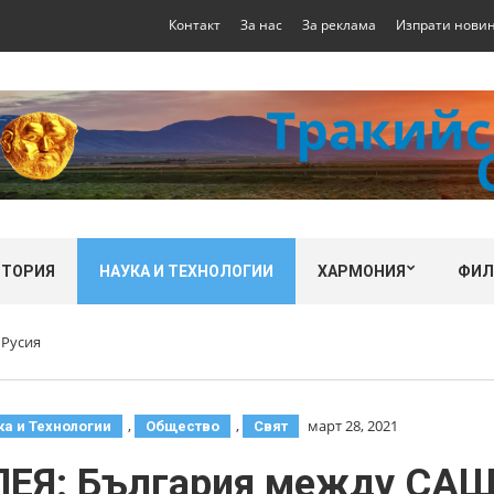
Контакт
За нас
За реклама
Изпрати нови
СТОРИЯ
НАУКА И ТЕХНОЛОГИИ
ХАРМОНИЯ
ФИ
 Русия
,
,
март 28, 2021
ка и Технологии
Общество
Свят
Я: България между САЩ 