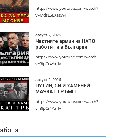
https://www.youtube.com/watch?
v=MdsLSLXazW4
август 2, 2026
Частните армии на НАТО
работят и в България
https://www.youtube.com/watch?
v=3fpCr4Ya–M
август 2, 2026
ПУТИН, СИ И ХАМЕНЕЙ
МАЧКАТ ТРЪМП
https://www.youtube.com/watch?
v=3fpCr4Ya–M
абота