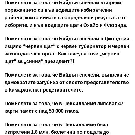
Помислете за това, че Байдън спечели въпреки
поражението си във водещите избирателни
райони, които винаги са определяли резултата от
изборите, и във водещите щати Охайо и Флорида.
Помислете за това, че Байдън спечели в Джорджия,
изцяло “червен щат“ с червен губернатор и червен
законодателен орган. Как гласува този „червен
щат“ за „синия“ президент?!
Помислете за това, че Байдън спечели, въпреки че
демократите загубиха от своето представителство
в Камарата на представителите.
Помислете за това, че в Пенсилвания липсват 47
карти памет с над 50 000 гласа.
Помислете за това, че в Пенсилвания бяха
изпратени 1,8 млн. бюлетини по пощата до