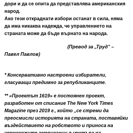
дори и да се опита да представлява американския
народ.
Ако тези откраднати избори останат в сила, няма
да има никаква надежда, че управлението на
страната може да бъде върнато на народа.
(Превод за „Труд“ –
Павел Павлов)
* Консервативно настроени избиратели,
гласуващи предимно за републиканците.
** «Проектът 1619» е постоянен проект,
разработен от списание The New York Times
Magazine през 2019 г., който „се стреми да
преосмисли историята на страната, поставяйки
въздействието на робството и приноса на
чернокожите американци в центъра на