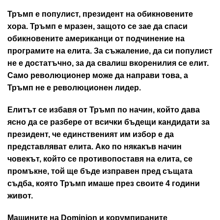
Тръмп е популист, президент на обикновените
хора. Тръмп е мразен, защото се зае да спаси
обикновените американци от подчинение на
програмите на елита. За съжаление, да си популист
не е достатъчно, за да свалиш вкоренилия се елит.
Само революционер може да направи това, а
Тръмп не е революционен лидер.
Елитът се избавя от Тръмп по начин, който дава
ясно да се разбере от всички бъдещи кандидати за
президент, че единственият им избор е да
представляват елита. Ако по някакъв начин
човекът, който се противопоставя на елита, се
промъкне, той ще бъде изправен пред същата
съдба, която Тръмп имаше през своите 4 години
живот.
Машините на Dominion и корумпираните