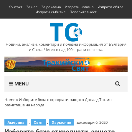
Контакт
За нас
За реклама
Изпрати новина
Изпрати обява
Изпрати събитие
Поверителност
Новини, анализи, коментари и полезна информация от България
и Света! Четен в над 100 страни по света.
MENU
Home
»
Изборите бяха откраднати, защото Доналд Тръмп
разчиташе на народа
,
,
декември 6, 2020
Америка
Свят
Хармония
Изборите бяха откраднати, защото