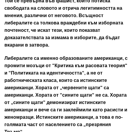
Той се превърна във фашист, който потиска
свободата на словото и отрича легитимността на
мнения, различни от неговото. Всъщност
либералите са толкова враждебни към изборната
почтеност, че искат тези, които показват
доказателствата за измама в изборите, да бъдат
вкарани в затвора.
Либералите са именно образованите американци, с
промити мозъци от “Критика към расовата теория“
и “Политиката на идентичността“, а не от
работническата класа, които са истинските
американци. Хората от „червените щати“ са
американци. Хората от “сините щати“ не са. Хората
от „сините щати“ демонизират истинските
американци и вече са ги заклеймили като расисти и
женомразци. Истинските американци, а това е по-
голямата част от населението са „презряния
Тръмп“.