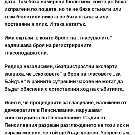
дата. Там бяха намерени бюлетини, които уж бяха
изпратени по пощата, но те не бяха сгънати или
тези бюлетини никога не бяха сгънати или
поставяни в плик. И така нататък.
Има окръзи, в които броят на „гласувалите“
надвишава броя на регистрираните
гласоподаватели.
Редица независими, безпристрастни експерти
заявиха, че „скоковете“ в броя на гласовете „за
Байдън“ в ранните сутрешни часове не могат да
бъдат обяснени с естествения ход на събитията.
Ясно е, че процедурите за гласуване, наложени от
демократите в Пенсилвания, нарушават
конституцията на Пенсилвания. Съдия от
Пенсилвания разреши разглеждането на този иск и
изрази мнение, че той ще бъде уважен. Уверен съм,