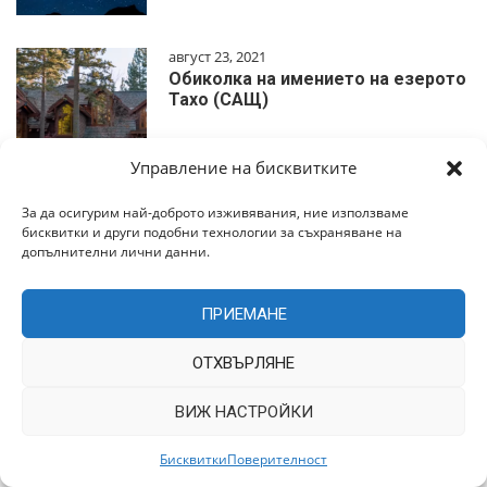
август 23, 2021
Обиколка на имението на езерото
Тахо (САЩ)
Управление на бисквитките
За да осигурим най-доброто изживявания, ние използваме
бисквитки и други подобни технологии за съхраняване на
Анкети
допълнителни лични данни.
май 8, 2024
ПРИЕМАНЕ
Богомилите: Стари Уроци за Нови
Времена
ОТХВЪРЛЯНЕ
ВИЖ НАСТРОЙКИ
февруари 17, 2022
За него има написани песни и
снимани филми, той се…
Бисквитки
Поверителност