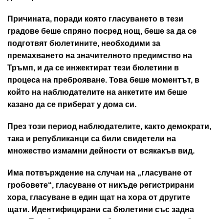
Причината, поради която гласуването в тези
градове беше спряно посред нощ, беше за да се
подготвят бюлетините, необходими за
премахването на значителното предимство на
Тръмп, и да се инжектират тези бюлетини в
процеса на преброяване. Това беше моментът, в
който на наблюдателите на анкетите им беше
казано да се приберат у дома си.
През този период наблюдателите, както демократи,
така и републиканци са били свидетели на
множество измамни дейности от всякакъв вид.
Има потвърждение на случаи на „гласуване от
гробовете“, гласуване от никъде регистрирани
хора, гласуване в един щат на хора от другите
щати. Идентифицирани са бюлетини със задна