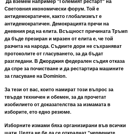
Да вземем например “Големият рестарт“ на
Световния икономически форум. Той е
антидемократичен, както глобализмът е
антидемократичен. Демокрацията пречи на
дневния ред на елита. Всъщност причината Тръмп
да бъде презиран и мразен от елита е, че той
разчита на народа. Съдиите дори не съхраняват
протоколите от гласуването, за да бъдат
разгледани. В Джорджия федерален съдия отказа
да спре за почистване и да рестартира машините
за гласуване на Dominion.
За тези от вас, които намират този въпрос за
твърде техничен и обемен, за да прочетат
изобилието от доказателства за измамата в
изборите, ето едно резюме.
Изборните измами бяха организирани във всички
щати. Целта не бе да се откраднат “червените