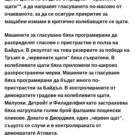
щати“*, а да направят гласуването по-масово от
очакваното, за да се осигури прикритие за
мащабни измами в критично колебаещите се щати.
Машините за гласуване бяха програмирани да
разпределят гласове с пристрастие в полза на
Байдън. В резултат на това резервите за победа на
Тръмп в „червените щати“ бяха съкратени. В
колебливите щати бяха приложени по-широко
разпространени мерки. Машините за гласуване
бяха програмирани да бъдат много по-
пристрастни за Байдън. В контролираните от
демократите градове на колебливите щати,
Милуоки, Детройт и Филаделфия като застраховка
бяха натрупали голям брой фалшиви пощенски
пликове. Докато в Джорджия, един „червен щат“,
същото се случи и в контролираната от
демократите Атланта.