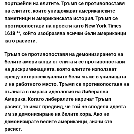
портфейли на елитите. Тръмп се противопоставя
на елитите, които унищожават американските
паметници и американската история. Тръмп се
противопостави на проекти като New York Times
1619 **, който изобразява всички бели американци
като расисти.
Тръмп се противопоставя на демонизирането на
белите американци от елита и се противопостави
на дискриминацията, която елитите използват
срещу хетеросексуалните бели мъже в училищата
и на работното място. Тръмп се противопоставя на
пълната с омраза идеология на Либерална
Америка. Когато либералите наричат Тръмп
расист, те имат предвид, че той не споделя идеята
им за демонизиране на белите хора. Ако не
демонизирате белите американци, значи сте
расист.