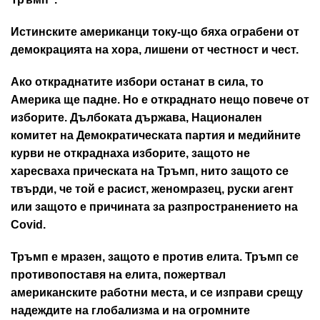
Истинските американци току-що бяха ограбени от
демокрацията на хора, лишени от честност и чест.
Ако откраднатите избори останат в сила, то
Америка ще падне. Но е откраднато нещо повече от
изборите. Дълбоката държава, Национален
комитет на Демократическата партия и медийните
курви не откраднаха изборите, защото не
харесваха прическата на Тръмп, нито защото се
твърди, че той е расист, женомразец, руски агент
или защото е причината за разпространението на
Covid.
Тръмп е мразен, защото е против елита. Тръмп се
противопоставя на елита, пожертвал
американските работни места, и се изправи срещу
надеждите на глобализма и на огромните