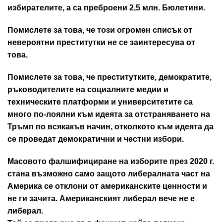
избирателите, а са преброени 2,5 млн. Бюлетини.
Помислете за това, че този огромен списък от
невероятни преститутки не се заинтересува от
това.
Помислете за това, че преститутките, демократите,
ръководителите на социалните медии и
техническите платформи и университетите са
много по-лоялни към идеята за отстраняването на
Тръмп по всякакъв начин, отколкото към идеята да
се проведат демократични и честни избори.
Масовото фалшифициране на изборите през 2020 г.
стана възможно само защото либералната част на
Америка се отклони от американските ценности и
не ги зачита. Американският либерал вече не е
либерал.