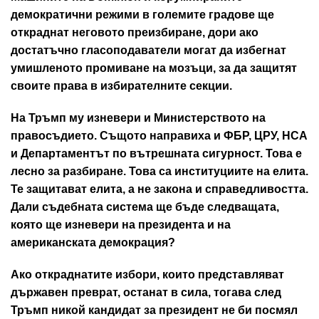
демократични режими в големите градове ще
откраднат неговото преизбиране, дори ако
достатъчно гласоподаватели могат да избегнат
умишленото промиване на мозъци, за да защитят
своите права в избирателните секции.
На Тръмп му изневери и Министерството на
правосъдието. Същото направиха и ФБР, ЦРУ, НСА
и Департаментът по вътрешната сигурност. Това е
лесно за разбиране. Това са институциите на елита.
Те защитават елита, а не закона и справедливостта.
Дали съдебната система ще бъде следващата,
която ще изневери на президента и на
американската демокрация?
Ако откраднатите избори, които представляват
държавен преврат, останат в сила, тогава след
Тръмп никой кандидат за президент не би посмял