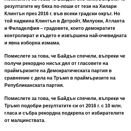
резултатите му бяха по-лоши от тези на Хилари
Клинтън през 2016 г. във всеки градски окръг. Но
той надмина Клинтън в Детройт, Милуоки, Атланта
и Филаделфия – градовете, които демократите
контролират и където е извършена най-очевидната
и явна изборна измама.
Помислете за това, че Байдън спечели, въпреки че
получи рекордно нисък дял от гласовете на
праймъризите на Демократическата партия в
сравнение с дела на Тръмп в праймъризите на
Републиканската партия.
Помислете за това, че Байдън спечели, въпреки че
Тръмп подобри резултатите си от 2016 г. с 10 млн.
гласа и събра рекордна подкрепа от избирателите
от малцинствата.