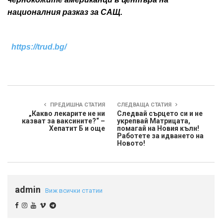
националния разказ за САЩ.
https://trud.bg/
ПРЕДИШНА СТАТИЯ
СЛЕДВАЩА СТАТИЯ
„Какво лекарите не ни
Следвай сърцето си и не
казват за ваксините?“ –
укрепвай Матрицата,
Хепатит Б и още
помагай на Новия кълн!
Работете за идването на
Новото!
admin
Виж всички статии