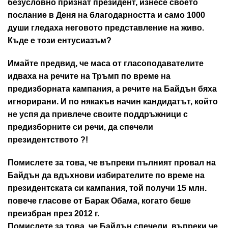
безусловно признат президент, изнесе своето
послание в Деня на благодарността и само 1000
души гледаха неговото представление на живо.
Къде е този ентусиазъм?
Имайте предвид, че маса от гласоподавателите
идваха на речите на Тръмп по време на
предизборната кампания, а речите на Байдън бяха
игнорирани. И по някакъв начин кандидатът, който
не успя да привлече своите поддръжници с
предизборните си речи, да спечели
президентството ?!
Помислете за това, че въпреки пълният провал на
Байдън да вдъхнови избирателите по време на
президентската си кампания, той получи 15 млн.
повече гласове от Барак Обама, когато беше
преизбран през 2012 г.
Помислете за това, че Байдън спечели, въпреки че