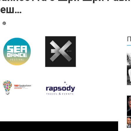
ееш…
П