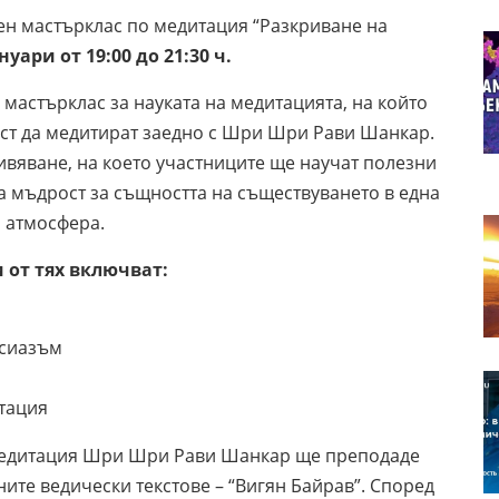
н мастърклас по медитация “Разкриване на
нуари от 19:00 до 21:30 ч.
 мастърклас за науката на медитацията, на който
ст да медитират заедно с Шри Шри Рави Шанкар.
вяване, на което участниците ще научат полезни
а мъдрост за същността на съществуването в една
 атмосфера.
и от тях включват:
усиазъм
итация
 медитация Шри Шри Рави Шанкар ще преподаде
ните ведически текстове – “Вигян Байрав”. Според