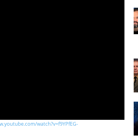
ww.youtube.com/watch?v=f9YPfEG-