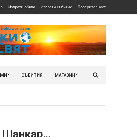
на
Изпрати обява
Изпрати събитие
Поверителност
ЛМИ
СЪБИТИЯ
МАГАЗИН
и Шанкар…