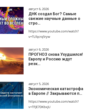
август 6, 2026
ДНК создал Бог? Самые
свежие научные данные о
стро…
https://www.youtube.com/watch?
v=TLfqcrq5ryw
август 6, 2026
ПРОГНОЗ снова Ухудшился!
Европу и Россию ждут
резк…
август 5, 2026
Экономическая катастрофа
в Европе // Закрываются п…
https://www.youtube.com/watch?
v=TFJE7DKbxjU