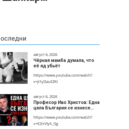
оследни
август 6, 2026
Чёрная мамба думала, что
её яд убьёт
https://www.youtube.com/watch?
v=jI1yDauSZKI
август 6, 2026
Професор Иво Христов: Една
цяла България се изнесе…
https://www.youtube.com/watch?
v=E2trVlyX_Gg