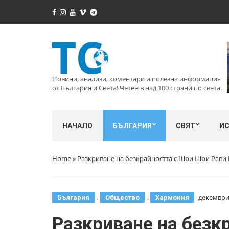
Новини, анализи, коментари и полезна информация
от България и Света! Четен в над 100 страни по света.
НАЧАЛО
БЪЛГАРИЯ
СВЯТ
И
Home
»
Разкриване на безкрайността с Шри Шри Рав
,
,
декември 
България
Общество
Хармония
Разкриване на безк