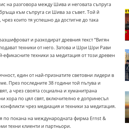
пис на разговора между Шива и неговата съпруга
бръща към съпруга си Шива за съвет. Той й
 чрез които тя успешно да достигне до така
разшифроват и разкодират древния текст “Вигян
подават техники от него. Затова и Шри Шри Рави
й-ефикасните техники за медитация от този древен
чност, един от най-признатите световни лидери в
ме. През последните 38 години той пътува и
ят, а чрез своята социална и хуманитрана
ни хора по цял свят, включително е допринесъл
конфликти чрез медиация и техники за медитация.
 по покана на международната фирма Ernst &
рми техни клиенти и партньори.