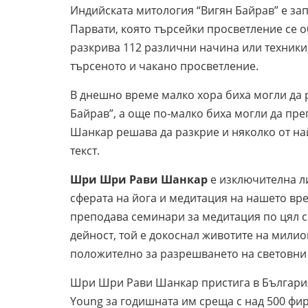
Индийската митология “Вигян Байрав” е за
Парвати, която търсейки просветление се о
разкрива 112 различни начина или техники,
търсеното и чакано просветление.
В днешно време малко хора биха могли да 
Байрав”, а още по-малко биха могли да пре
Шанкар решава да разкрие и няколко от на
текст.
Шри Шри Рави Шанкар
е изключителна ли
сферата на йога и медитация на нашето вре
преподава семинари за медитация по цял св
дейност, той е докоснал животите на милио
положително за разрешването на световни 
Шри Шри Рави Шанкар пристига в България
Young за годишната им среща с над 500 фи