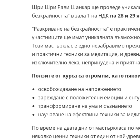
Шри Шри Рави Шанкар ще проведе уникале
безкрайността” в зала 1 на НДК
на 28 и 29 я
“Разкриване на безкрайността” е практичен
участниците ще имат уникалната възможно
Този мастърклас е едно незабравимо прежи
и практични техники за медитация, и древн
изключително лека, непринудена и приятна
Ползите от курса са огромни, като няко
освобождаване на напрежението
зареждане с положителни емоции и ент
трансформиране на ума и съзнанието
научаване на ефектвини техники за мед
По време на двата дни от мастъркласа по
няколко ценни техники от един от най-древ