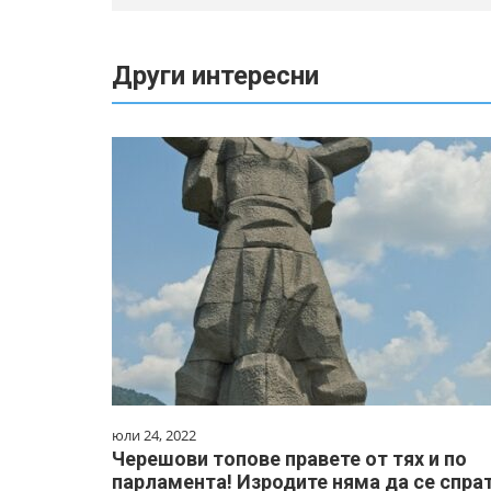
Други интересни
юли 24, 2022
Черешови топове правете от тях и по
парламента! Изродите няма да се спра