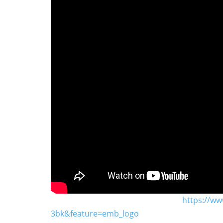
https://w
3bk&feature=emb_logo