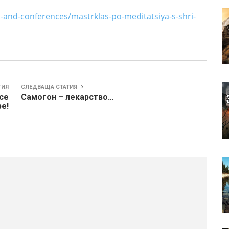
-and-conferences/mastrklas-po-meditatsiya-s-shri-
ТИЯ
СЛЕДВАЩА СТАТИЯ
все
Самогон – лекарство…
е!