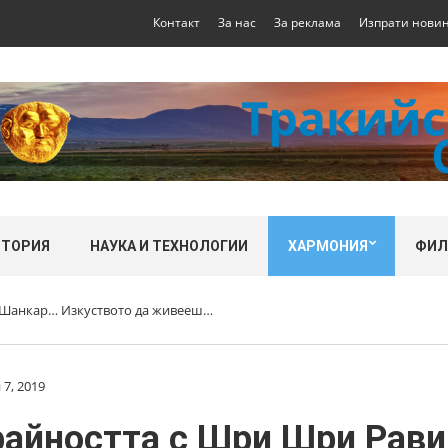
Контакт
За нас
За реклама
Изпрати нови
СТОРИЯ
НАУКА И ТЕХНОЛОГИИ
ХАРМОНИЯ
ФИ
и Шанкар… Изкуството да живееш…
7, 2019
райността с Шри Шри Рав