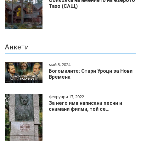
Обиколка на имението на езерото
Тахо (САЩ)
Анкети
май 8, 2024
Богомилите: Стари Уроци за Нови
Времена
февруари 17, 2022
За него има написани песни и
снимани филми, той се…