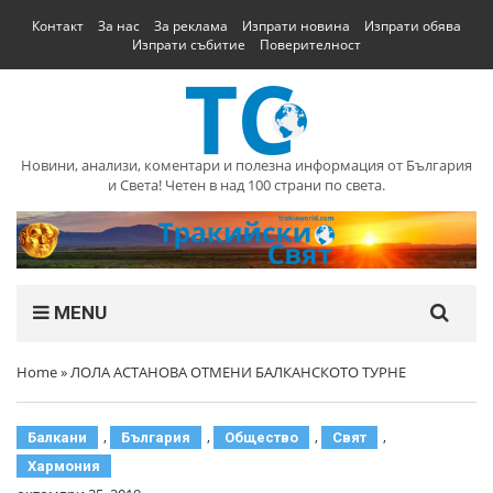
Контакт
За нас
За реклама
Изпрати новина
Изпрати обява
Изпрати събитие
Поверителност
Новини, анализи, коментари и полезна информация от България
и Света! Четен в над 100 страни по света.
MENU
Home
»
ЛОЛА АСТАНОВА ОТМЕНИ БАЛКАНСКОТО ТУРНЕ
,
,
,
,
Балкани
България
Общество
Свят
Хармония