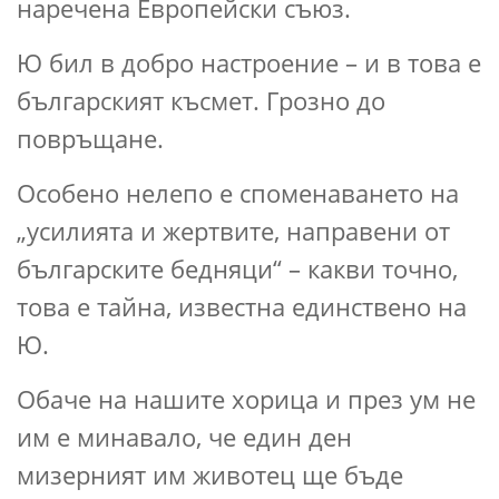
наречена Европейски съюз.
Ю бил в добро настроение – и в това е
българският късмет. Грозно до
повръщане.
Особено нелепо е споменаването на
„усилията и жертвите, направени от
българските бедняци“ – какви точно,
това е тайна, известна единствено на
Ю.
Обаче на нашите хорица и през ум не
им е минавало, че един ден
мизерният им животец ще бъде