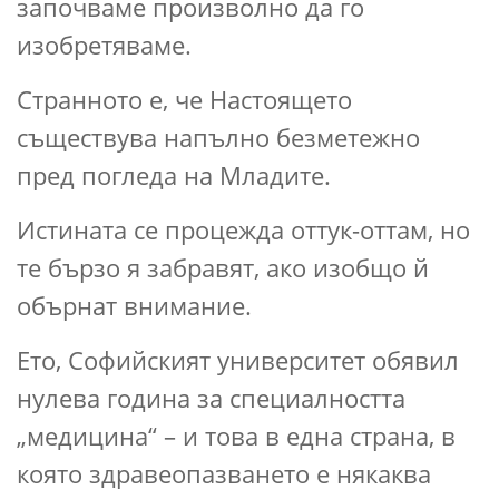
започваме произволно да го
изобретяваме.
Странното е, че Настоящето
съществува напълно безметежно
пред погледа на Младите.
Истината се процежда оттук-оттам, но
те бързо я забравят, ако изобщо й
обърнат внимание.
Ето, Софийският университет обявил
нулева година за специалността
„медицина“ – и това в една страна, в
която здравеопазването е някаква