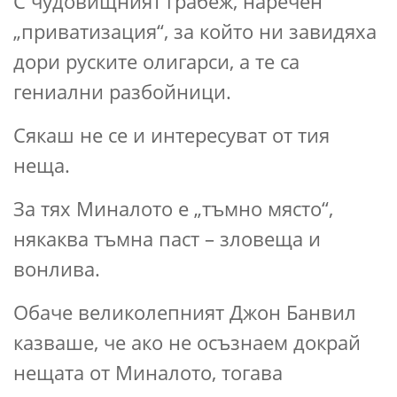
С чудовищният грабеж, наречен
„приватизация“, за който ни завидяха
дори руските олигарси, а те са
гениални разбойници.
Сякаш не се и интересуват от тия
неща.
За тях Миналото е „тъмно място“,
някаква тъмна паст – зловеща и
вонлива.
Обаче великолепният Джон Банвил
казваше, че ако не осъзнаем докрай
нещата от Миналото, тогава