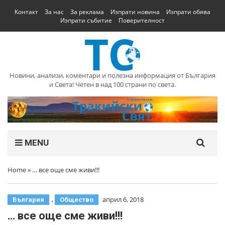
Контакт
За нас
За реклама
Изпрати новина
Изпрати обява
Изпрати събитие
Поверителност
Новини, анализи, коментари и полезна информация от България
и Света! Четен в над 100 страни по света.
MENU
Home
»
… все още сме живи!!!
,
април 6, 2018
България
Общество
… все още сме живи!!!