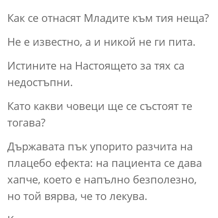
Как се отнасят Младите към тия неща?
Не е известно, а и никой не ги пита.
Истините на Настоящето за тях са
недостъпни.
Като какви човеци ще се състоят те
тогава?
Държавата пък упорито разчита на
плацебо ефекта: на пациента се дава
хапче, което е напълно безполезно,
но той вярва, че то лекува.