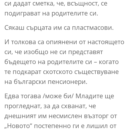
си дадат сметка, че, всъщност, се
подиграват на родителите си.
Сякаш сърцата им са пластмасови.
И толкова са опиянени от настоящето
си, че изобщо не си представят
бъдещето на родителите си – когато
те подкарат скотското съществуване
на български пенсионери.
Едва тогава /може би/ Младите ще
прогледнат, за да схванат, че
днешният им несмислен възторг от
„Новото“ постепенно ги е лишил от