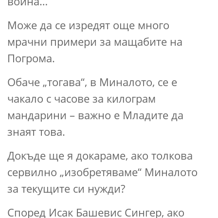
война…
Може да се изредят още много
мрачни примери за мащабите на
Погрома.
Обаче „тогава“, в Миналото, се е
чакало с часове за килограм
мандарини – важно е Младите да
знаят това.
Докъде ще я докараме, ако толкова
сервилно „изобретяваме“ Миналото
за текущите си нужди?
Според Исак Башевис Сингер, ако