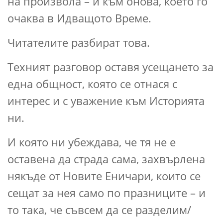
на произвола – и към онова, което го
очаква в Идващото Време.
Читателите разбират това.
Техният разговор оставя усещането за
една общност, която се отнася с
интерес и с уважение към Историята
ни.
И която ни убеждава, че тя не е
оставена да страда сама, захвърлена
някъде от Новите Еничари, които се
сещат за нея само по празниците – и
то така, че съвсем да се разделим/