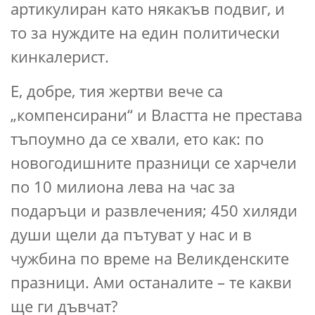
артикулиран като някакъв подвиг, и
то за нуждите на един политически
кинкалерист.
Е, добре, тия жертви вече са
„компенсирани“ и Властта не престава
тъпоумно да се хвали, ето как: по
новогодишните празници се харчели
по 10 милиона лева на час за
подаръци и развлечения; 450 хиляди
души щели да пътуват у нас и в
чужбина по време на Великденските
празници. Ами останалите – те какви
ще ги дъвчат?