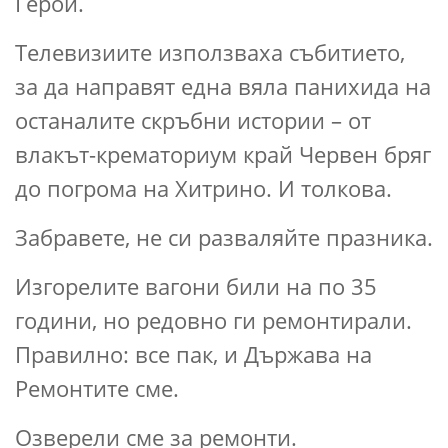
Герой.
Телевизиите използваха събитието,
за да направят една вяла панихида на
останалите скръбни истории – от
влакът-крематориум край Червен бряг
до погрома на Хитрино. И толкова.
Забравете, не си разваляйте празника.
Изгорелите вагони били на по 35
години, но редовно ги ремонтирали.
Правилно: все пак, и Държава на
Ремонтите сме.
Озверели сме за ремонти.