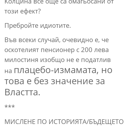
Колцина все още са омагьосани от
този ефект?
Пребройте идиотите.
Във всеки случай, очевидно е, че
оскотелият пенсионер с 200 лева
милостиня изобщо не е податлив
плацебо-измамата, но
на
това е без значение за
Властта.
***
МИСЛЕНЕ ПО ИСТОРИЯТА/БЪДЕЩЕТО