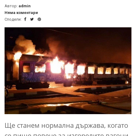
Автор:
admin
Няма коментари
Сподели:
Ще станем нормална държава, когато
се пише повече за изгорелите вагони