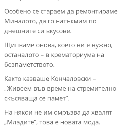
Особено се стараем да ремонтираме
Миналото, да го натъкмим по
днешните си вкусове.
Щипваме онова, което ни е нужно,
останалото – в крематориума на
безпаметството.
Както казваше Кончаловски –
„Живеем във време на стремително
скъсяваща се памет“.
На някои не им омръзва да хвалят
„Младите“, това е новата мода.